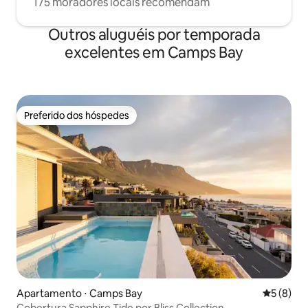
175 moradores locais recomendam
Outros aluguéis por temporada
excelentes em Camps Bay
Preferido dos hóspedes
Preferido dos hóspedes
Apartamento ⋅ Camps Bay
5 de uma 
5 (8)
Cobertura Sapphire Tide por Bliss Collection