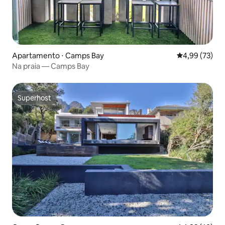
Apartamento ⋅ Camps Bay
4,99 de uma a
4,99 (73)
Na praia — Camps Bay
Superhost
Superhost