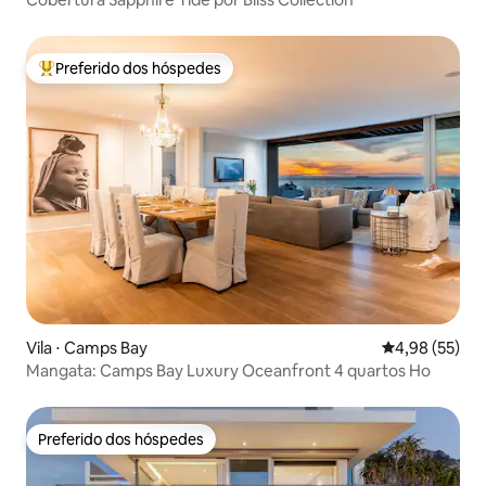
Preferido dos hóspedes
Entre os melhores preferidos dos hóspedes
Vila ⋅ Camps Bay
4,98 de uma a
4,98 (55)
Mangata: Camps Bay Luxury Oceanfront 4 quartos Ho
Preferido dos hóspedes
Preferido dos hóspedes