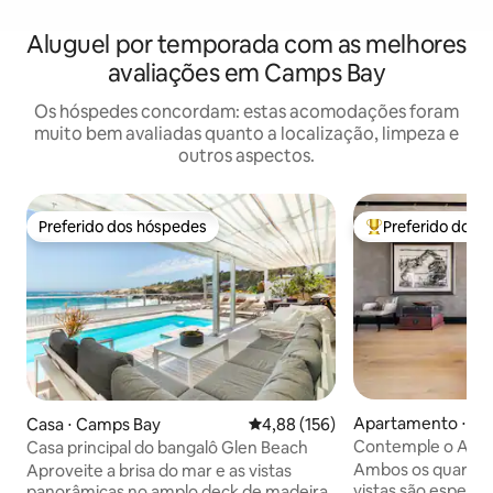
Aluguel por temporada com as melhores
avaliações em Camps Bay
Os hóspedes concordam: estas acomodações foram
muito bem avaliadas quanto a localização, limpeza e
outros aspectos.
Preferido dos hóspedes
Preferido dos 
Preferido dos hóspedes
Entre os melhore
Apartamento ⋅ Sea
Casa ⋅ Camps Bay
4,88 de uma avaliação média de 
4,88 (156)
Contemple o Atlâ
Casa principal do bangalô Glen Beach
com paredes de v
Ambos os quartos 
Aproveite a brisa do mar e as vistas
vistas são espeta
panorâmicas no amplo deck de madeira