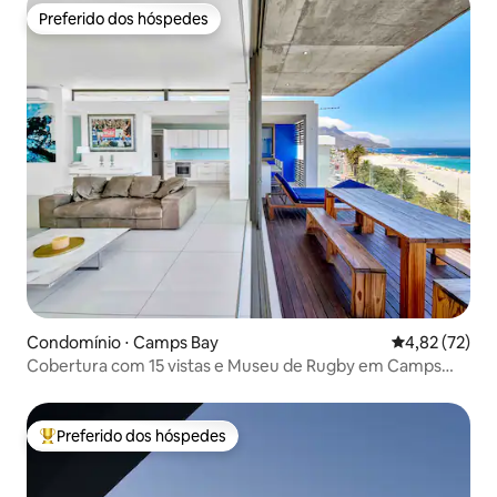
Preferido dos hóspedes
Preferido dos hóspedes
Condomínio ⋅ Camps Bay
4,82 de uma a
4,82 (72)
Cobertura com 15 vistas e Museu de Rugby em Camps
Bay
Preferido dos hóspedes
Entre os melhores preferidos dos hóspedes