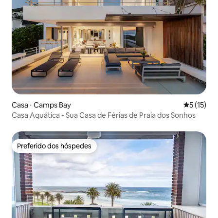
Casa ⋅ Camps Bay
5 de uma a
5 (15)
Casa Aquática - Sua Casa de Férias de Praia dos Sonhos
Preferido dos hóspedes
Preferido dos hóspedes