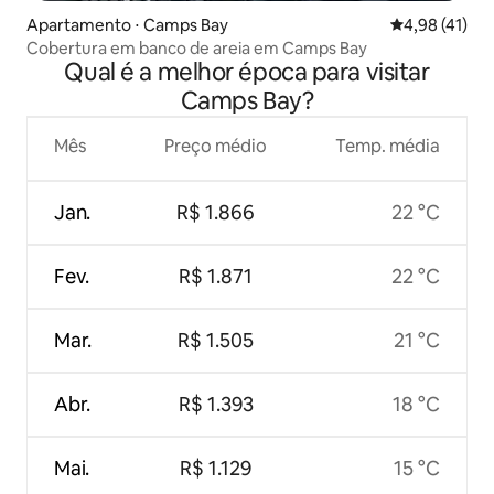
Apartamento ⋅ Camps Bay
4,98 de uma a
4,98 (41)
Cobertura em banco de areia em Camps Bay
Qual é a melhor época para visitar
Camps Bay?
Mês
Preço médio
Temp. média
Jan.
R$ 1.866
22 °C
Fev.
R$ 1.871
22 °C
Mar.
R$ 1.505
21 °C
Abr.
R$ 1.393
18 °C
Mai.
R$ 1.129
15 °C