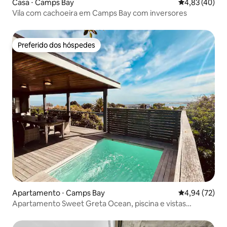
Casa ⋅ Camps Bay
4,83 de uma a
4,83 (40)
Vila com cachoeira em Camps Bay com inversores
Preferido dos hóspedes
Preferido dos hóspedes
Apartamento ⋅ Camps Bay
4,94 de uma a
4,94 (72)
Apartamento Sweet Greta Ocean, piscina e vistas
deslumbrantes