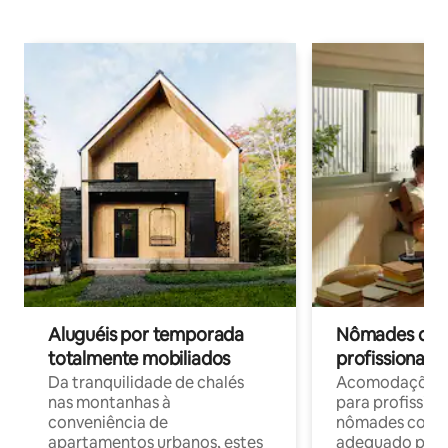
Aluguéis por temporada
Nômades digit
totalmente mobiliados
profissionais 
Da tranquilidade de chalés
Acomodações c
nas montanhas à
para profission
conveniência de
nômades com W
apartamentos urbanos, estes
adequado para 