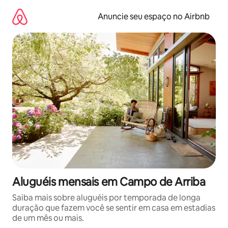
Pular
para
Anuncie seu espaço no Airbnb
o
conteúdo
Aluguéis mensais em Campo de Arriba
Saiba mais sobre aluguéis por temporada de longa
duração que fazem você se sentir em casa em estadias
de um mês ou mais.