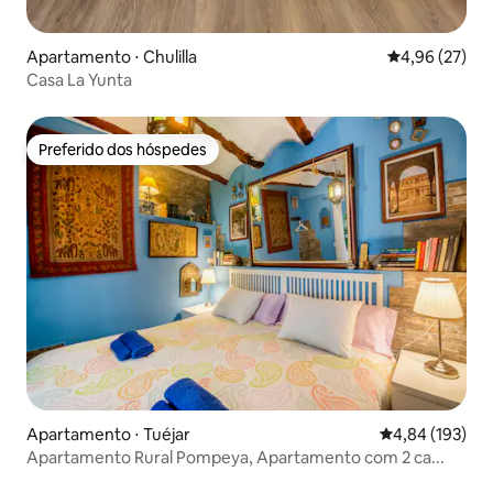
Apartamento ⋅ Chulilla
4,96 de uma a
4,96 (27)
Casa La Yunta
Preferido dos hóspedes
Preferido dos hóspedes
Apartamento ⋅ Tuéjar
4,84 de uma av
4,84 (193)
Apartamento Rural Pompeya, Apartamento com 2 ca...