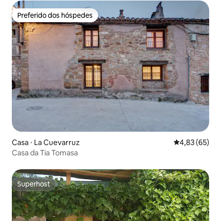
Preferido dos hóspedes
Preferido dos hóspedes
Casa ⋅ La Cuevarruz
4,83 de uma a
4,83 (65)
Casa da Tia Tomasa
Superhost
Superhost