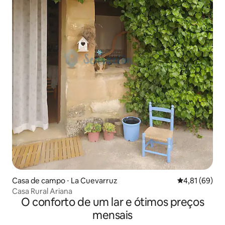
Casa de campo ⋅ La Cuevarruz
4,81 de uma a
4,81 (69)
Casa Rural Ariana
O conforto de um lar e ótimos preços
mensais