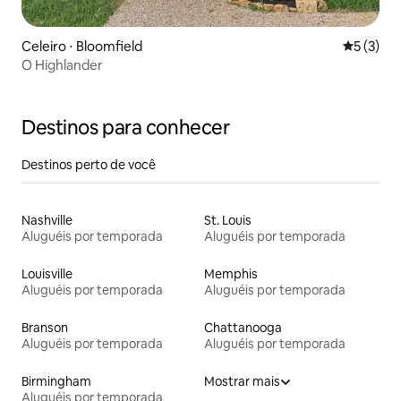
Celeiro ⋅ Bloomfield
5 de uma 
5 (3)
O Highlander
Destinos para conhecer
Destinos perto de você
Nashville
St. Louis
Aluguéis por temporada
Aluguéis por temporada
Louisville
Memphis
Aluguéis por temporada
Aluguéis por temporada
Branson
Chattanooga
Aluguéis por temporada
Aluguéis por temporada
Birmingham
Mostrar mais
Aluguéis por temporada