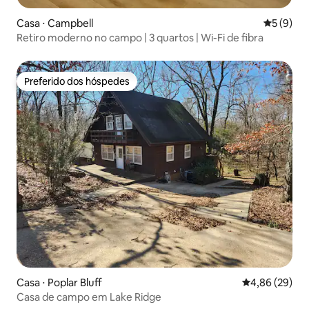
Casa ⋅ Campbell
5 de uma 
5 (9)
Retiro moderno no campo | 3 quartos | Wi-Fi de fibra
Preferido dos hóspedes
Preferido dos hóspedes
Casa ⋅ Poplar Bluff
4,86 de uma a
4,86 (29)
Casa de campo em Lake Ridge