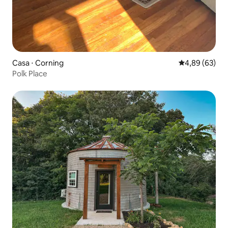
Casa ⋅ Corning
4,89 de uma a
4,89 (63)
Polk Place