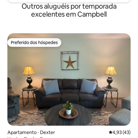
Outros aluguéis por temporada
excelentes em Campbell
Preferido dos hóspedes
Preferido dos hóspedes
Apartamento ⋅ Dexter
4,93 de uma a
4,93 (43)