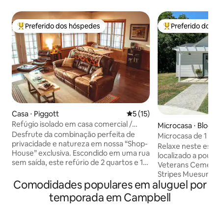
Preferido dos hóspedes
Preferido dos 
Entre os melhores preferidos dos hóspedes
Entre os melhore
Casa ⋅ Piggott
5 de uma avaliação média de
5 (15)
Refúgio isolado em casa comercial /
Microcasa ⋅ Bloomf
Caminhe até o Heritage Park!
Desfrute da combinação perfeita de
Microcasa de 1 qua
privacidade e natureza em nossa “Shop-
histórica Bloomfie
Relaxe neste espa
House” exclusiva. Escondido em uma rua
localizado a pouco
sem saída, este refúrio de 2 quartos e 1
Veterans Cemetery
banheiro fica a poucos passos do
Stripes Muesum and
Heritage Park, a poucos minutos do
Comodidades populares em aluguel por
banheiro acomoda
Hemingway-Pfeiffer Museum e em uma
pessoas e está eq
temporada em Campbell
localização excelente para a caça de
você precisa. Den
patos. Aproveite a mesa de bilhar de
todos os novos el
tamanho normal e o pingue-pongue, a