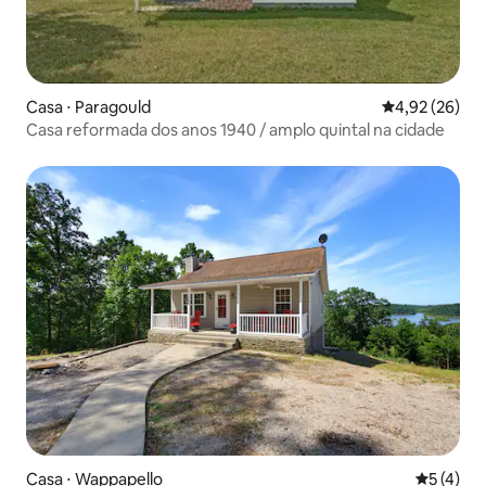
Casa ⋅ Paragould
4,92 de uma a
4,92 (26)
Casa reformada dos anos 1940 / amplo quintal na cidade
Casa ⋅ Wappapello
5 de uma 
5 (4)