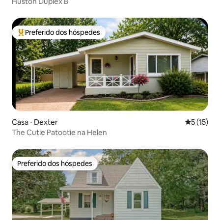
Huston Duplex B
Preferido dos hóspedes
Entre os melhores preferidos dos hóspedes
Casa ⋅ Dexter
5 de uma a
5 (15)
The Cutie Patootie na Helen
Preferido dos hóspedes
Preferido dos hóspedes