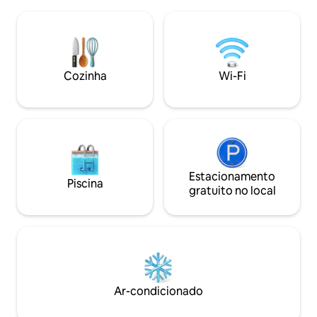
roupas de cama e lençói
estação de café exclusiva ou use a
circular com esta
churrasqueira a gás propano em meio ao
permitido fumar o
ambiente tranquilo e arborizado. Com
estimação. Os rest
Wi-Fi de alta velocidade e muita
incluem Las Brasis
privacidade, é a base isolada perfeita
experimente empre
Cozinha
Wi-Fi
para explorar o melhor de Piggott!
6,5 milhas de car
Hickory Log e Dex
Estacionamento
Piscina
gratuito no local
Ar-condicionado