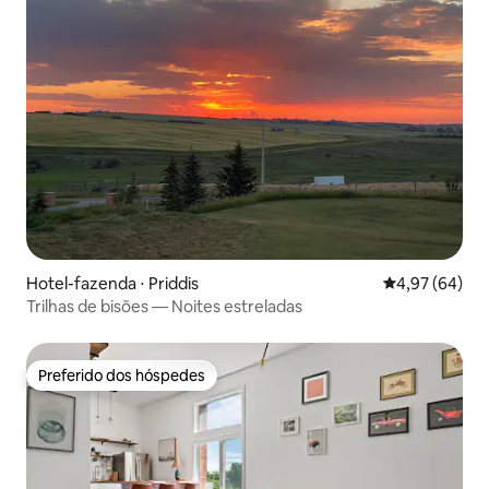
Hotel-fazenda ⋅ Priddis
4,97 de uma a
4,97 (64)
Trilhas de bisões — Noites estreladas
Preferido dos hóspedes
Preferido dos hóspedes