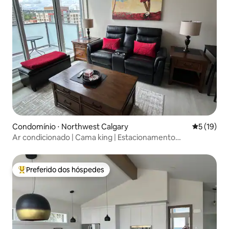
Condomínio ⋅ Northwest Calgary
5 de uma a
5 (19)
Ar condicionado | Cama king | Estacionamento
subterrâneo | 5% melhores
Preferido dos hóspedes
Entre os melhores preferidos dos hóspedes