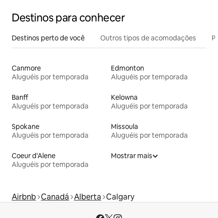
Destinos para conhecer
Destinos perto de você
Outros tipos de acomodações
Pr
Canmore
Edmonton
Aluguéis por temporada
Aluguéis por temporada
Banff
Kelowna
Aluguéis por temporada
Aluguéis por temporada
Spokane
Missoula
Aluguéis por temporada
Aluguéis por temporada
Coeur d'Alene
Mostrar mais
Aluguéis por temporada
Airbnb
Canadá
Alberta
Calgary