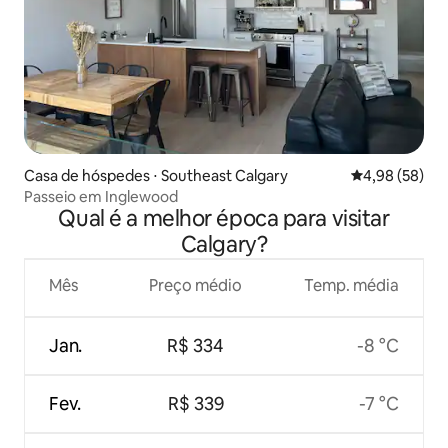
Casa de hóspedes ⋅ Southeast Calgary
4,98 de uma a
4,98 (58)
Passeio em Inglewood
Qual é a melhor época para visitar
Calgary?
Mês
Preço médio
Temp. média
Jan.
R$ 334
-8 °C
Fev.
R$ 339
-7 °C