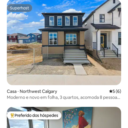
Superhost
Superhost
Casa ⋅ Northwest Calgary
5 de uma 
5 (6)
Moderno e novo em folha, 3 quartos, acomoda 8 pessoas |
Cadeira de massagem
Preferido dos hóspedes
Entre os melhores preferidos dos hóspedes