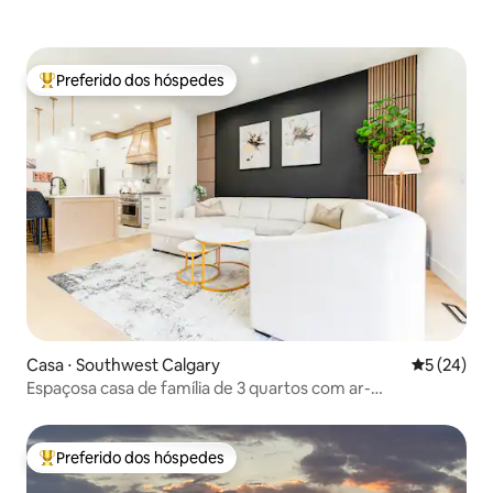
Preferido dos hóspedes
Entre os melhores preferidos dos hóspedes
Casa ⋅ Southwest Calgary
5 de uma a
5 (24)
Espaçosa casa de família de 3 quartos com ar-
condicionado e garagem | Aceita animais de estimação
Preferido dos hóspedes
Entre os melhores preferidos dos hóspedes