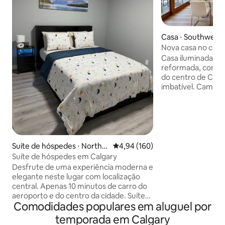
Casa ⋅ Southwest 
Nova casa no cent
pátios incríveis /
Casa iluminada, 
parte!
reformada, com v
do centro de Calg
imbatível. Caminh
Grounds, Saddled
Convention Centre, 
centro da cidade, 
transporte público
4 dormitórios, 3 ba
condicionado, Wi-F
Suíte de hóspedes ⋅ Northw
4,94 de uma avaliação média de 
4,94 (160)
trabalho dedicado
est Calgary
Suíte de hóspedes em Calgary
pôquer, churrasqu
Desfrute de uma experiência moderna e
ar livre e uma gar
elegante neste lugar com localização
carros. A espaçosa 
central. Apenas 10 minutos de carro do
uma cama king size
aeroporto e do centro da cidade. Suíte
banheiro privativo
Comodidades populares em aluguel por
totalmente privativa oferece conforto e
BL306045
conveniência. Retiro aconchegante
temporada em Calgary
perfeito para exploradores da cidade,