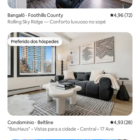
Bangalô ⋅ Foothills County
4,96 de uma a
4,96 (72)
Rolling Sky Ridge — Conforto luxuoso no sopé
Preferido dos hóspedes
Preferido dos hóspedes
Condomínio ⋅ Beltline
4,93 de uma a
4,93 (28)
"BauHaus" • Vistas para a cidade • Central • 17 Ave