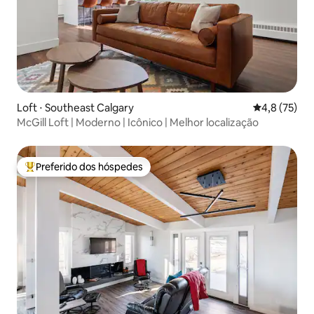
Loft ⋅ Southeast Calgary
4,8 de uma a
4,8 (75)
McGill Loft | Moderno | Icônico | Melhor localização
Preferido dos hóspedes
Entre os melhores preferidos dos hóspedes