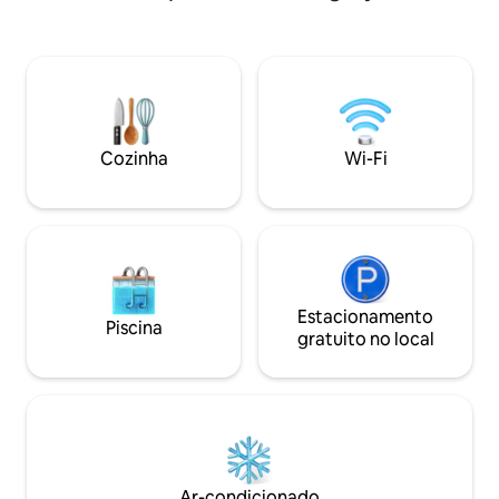
profissionais ou aventureiros que se
dirigem a Canmore, Banff, Lake Louise.
O acesso à trilha Deerfoot, Walmart e
outras comodidades na cidade de
Deerfoot ficam a 2 minutos de distância.
O enorme gramado na parte de trás
oferece vista para a pista do aeroporto.
Cozinha
Wi-Fi
Esta suíte dispõe de entrada privativa,
cozinha totalmente equipada e
estacionamento gratuito na rua.
Estacionamento
Piscina
gratuito no local
Ar-condicionado