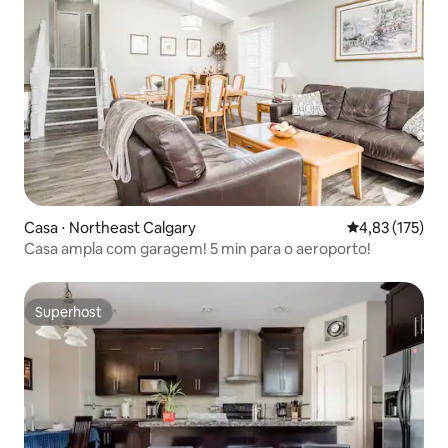
Casa ⋅ Northeast Calgary
4,83 de uma av
4,83 (175)
Casa ampla com garagem! 5 min para o aeroporto!
Superhost
Superhost