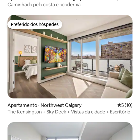
Caminhada pela costa e academia
Preferido dos hóspedes
Preferido dos hóspedes
Apartamento ⋅ Northwest Calgary
5 de uma a
5 (10)
The Kensington + Sky Deck + Vistas da cidade + Escritório