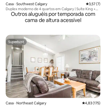
Casa ⋅ Southwest Calgary
3,57 de uma 
3,57 (7)
Duplex moderno de 4 quartos em Calgary | Suíte King +
Outros aluguéis por temporada com
pátio
cama de altura acessível
Superhost
Superhost
Casa ⋅ Northeast Calgary
4,83 de uma av
4,83 (175)