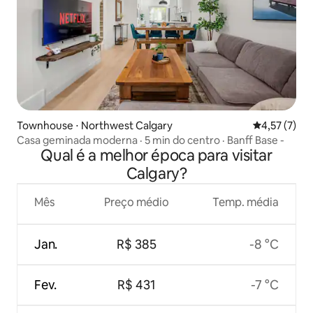
Townhouse ⋅ Northwest Calgary
4,57 de uma 
4,57 (7)
Casa geminada moderna · 5 min do centro · Banff Base -
Qual é a melhor época para visitar
Calgary?
Mês
Preço médio
Temp. média
Jan.
R$ 385
-8 °C
Fev.
R$ 431
-7 °C