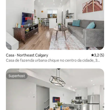
Casa ⋅ Northeast Calgary
3,2 de uma 
3,2 (5)
Casa de fazenda urbana chique no centro da cidade, 3
quartos e 1 banheiro
Superhost
Superhost