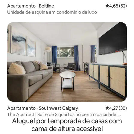
Apartamento ⋅ Beltline
4,65 de uma a
4,65 (52)
Unidade de esquina em condomínio de luxo
Apartamento ⋅ Southwest Calgary
4,27 de uma a
4,27 (30)
The Abstract | Suíte de 3 quartos no centro da cidade!
Aluguel por temporada de casas com
Acomoda 8
cama de altura acessível