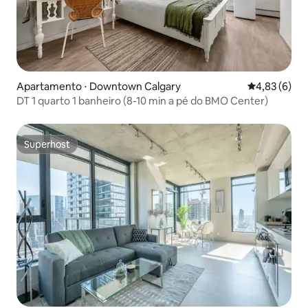
Apartamento ⋅ Downtown Calgary
4,83 de uma 
4,83 (6)
DT 1 quarto 1 banheiro (8-10 min a pé do BMO Center)
Superhost
Superhost