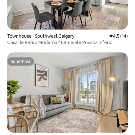
Townhouse ⋅ Southwest Calgary
4,5 de uma a
4,5 (14)
Casa de Retiro Moderna 4BR + Suíte Privada Inferior
Superhost
Superhost