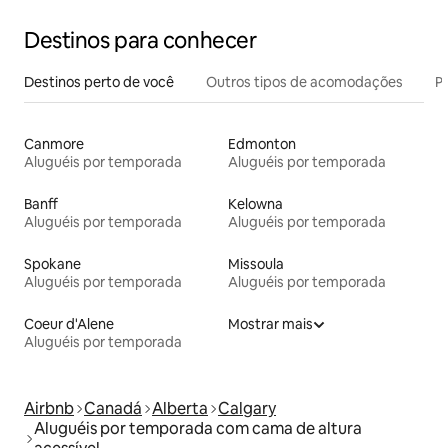
Destinos para conhecer
Destinos perto de você
Outros tipos de acomodações
Pr
Canmore
Edmonton
Aluguéis por temporada
Aluguéis por temporada
Banff
Kelowna
Aluguéis por temporada
Aluguéis por temporada
Spokane
Missoula
Aluguéis por temporada
Aluguéis por temporada
Coeur d'Alene
Mostrar mais
Aluguéis por temporada
Airbnb
Canadá
Alberta
Calgary
Aluguéis por temporada com cama de altura