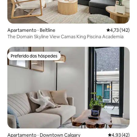
Apartamento ⋅ Beltline
4,73 de uma av
4,73 (142)
The Domain Skyline View Camas King Piscina Academia
Preferido dos hóspedes
Preferido dos hóspedes
Apartamento ⋅ Downtown Calgary
4,93 de uma a
4,93 (42)