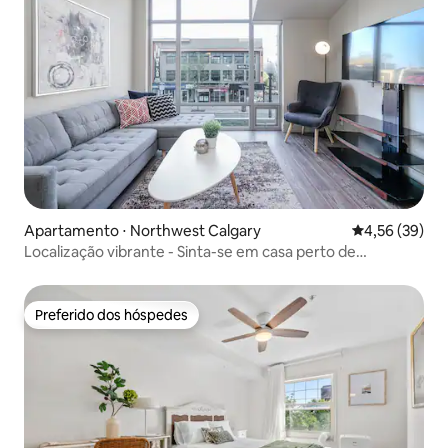
Apartamento ⋅ Northwest Calgary
4,56 de uma a
4,56 (39)
Localização vibrante - Sinta-se em casa perto de
restaurantes, pubs e lojas
Preferido dos hóspedes
Preferido dos hóspedes