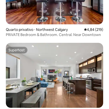
Quarto privativo ⋅ Northwest Calgary
4,84 de uma av
4,84 (219)
PRiVATE Bedroom & Bathroom. Central. Near Downtown
Superhost
Superhost