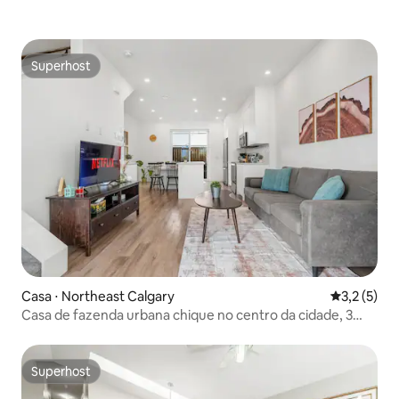
Superhost
Superhost
Casa ⋅ Northeast Calgary
3,2 de uma 
3,2 (5)
Casa de fazenda urbana chique no centro da cidade, 3
quartos e 1 banheiro
Superhost
Superhost