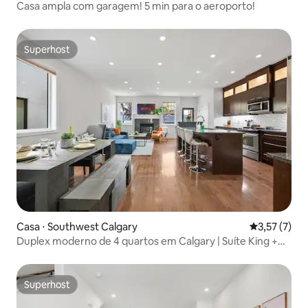
Casa ampla com garagem! 5 min para o aeroporto!
Superhost
Superhost
Casa ⋅ Southwest Calgary
3,57 de uma 
3,57 (7)
Duplex moderno de 4 quartos em Calgary | Suíte King +
pátio
Superhost
Superhost