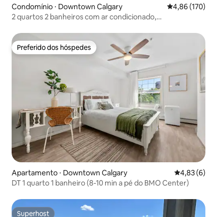
Condomínio ⋅ Downtown Calgary
4,86 de uma av
4,86 (170)
2 quartos 2 banheiros com ar condicionado,
estacionamento udgr (unidade 2º andar)
Preferido dos hóspedes
Preferido dos hóspedes
Apartamento ⋅ Downtown Calgary
4,83 de uma 
4,83 (6)
DT 1 quarto 1 banheiro (8-10 min a pé do BMO Center)
Superhost