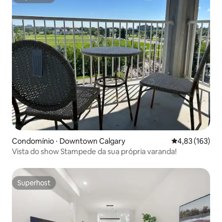
Superhost
Condomínio ⋅ Downtown Calgary
4,83 de uma av
4,83 (163)
Vista do show Stampede da sua própria varanda!
Superhost
Superhost