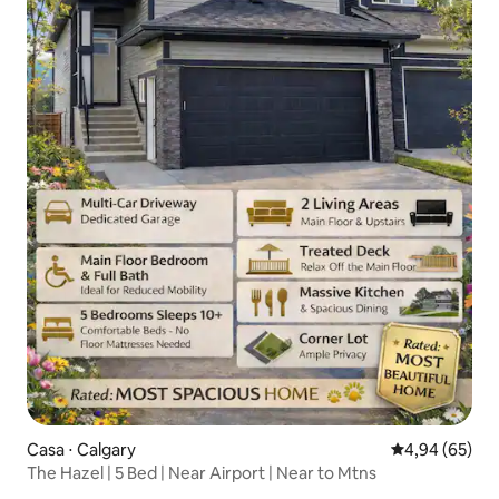
Casa ⋅ Calgary
4,94 de uma a
4,94 (65)
The Hazel | 5 Bed | Near Airport | Near to Mtns