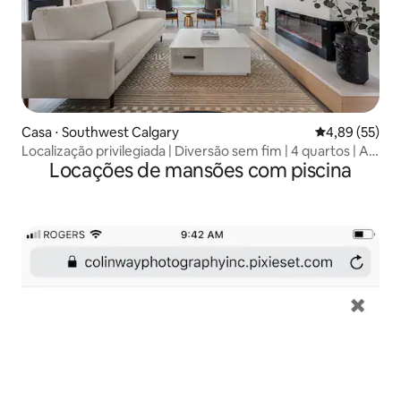
Casa ⋅ Southwest Calgary
4,89 de uma a
4,89 (55)
Localização privilegiada | Diversão sem fim | 4 quartos | AC
Locações de mansões com piscina
| Quintal e churrasqueira