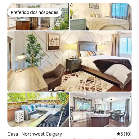
Preferido dos hóspedes
Preferido dos hóspedes
Casa ⋅ Northwest Calgary
5 de uma a
5 (10)