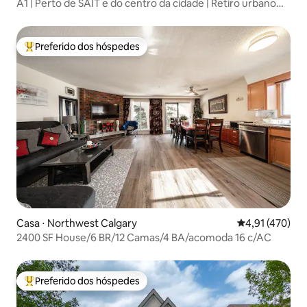
A1 | Perto de SAIT e do centro da cidade | Retiro urbano
aconchegante
Preferido dos hóspedes
Entre os melhores preferidos dos hóspedes
Casa ⋅ Northwest Calgary
4,91 de uma av
4,91 (470)
2400 SF House/6 BR/12 Camas/4 BA/acomoda 16 c/AC
Preferido dos hóspedes
Entre os melhores preferidos dos hóspedes