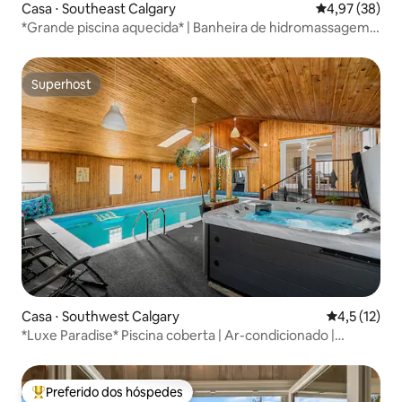
Casa ⋅ Southeast Calgary
4,97 de uma a
4,97 (38)
*Grande piscina aquecida* | Banheira de hidromassagem e
sauna | Toboágua!
Superhost
Superhost
Casa ⋅ Southwest Calgary
4,5 de uma a
4,5 (12)
*Luxe Paradise* Piscina coberta | Ar-condicionado |
Banheira de hidromassagem | Sauna | Academia
Preferido dos hóspedes
Entre os melhores preferidos dos hóspedes