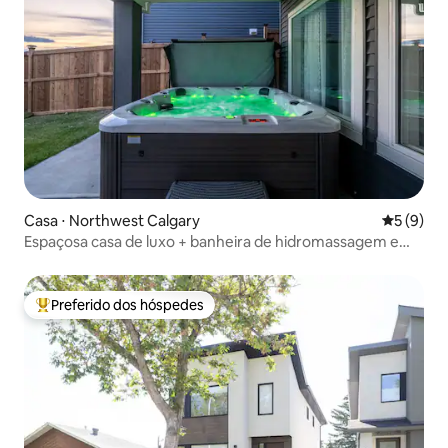
Casa ⋅ Northwest Calgary
5 de uma 
5 (9)
Espaçosa casa de luxo + banheira de hidromassagem e
mesa de sinuca
Preferido dos hóspedes
Entre os melhores preferidos dos hóspedes