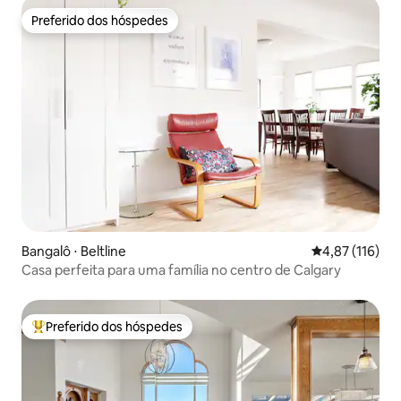
Preferido dos hóspedes
Preferido dos hóspedes
Bangalô ⋅ Beltline
4,87 de uma av
4,87 (116)
Casa perfeita para uma família no centro de Calgary
Preferido dos hóspedes
Entre os melhores preferidos dos hóspedes