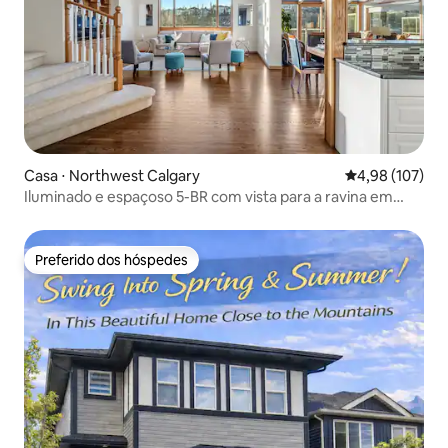
Casa ⋅ Northwest Calgary
4,98 de uma av
4,98 (107)
Iluminado e espaçoso 5-BR com vista para a ravina em
Edgemont
Preferido dos hóspedes
Preferido dos hóspedes