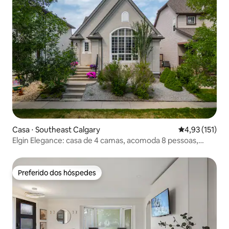
Casa ⋅ Southeast Calgary
4,93 de uma av
4,93 (151)
Elgin Elegance: casa de 4 camas, acomoda 8 pessoas,
animais de estimação permitidos
Preferido dos hóspedes
Preferido dos hóspedes