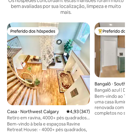
Os hóspedes concordam: estas mansões foram muito
bem avaliadas por sua localização, limpeza e muito
mais.
Preferido dos hóspedes
Preferido dos 
Preferido dos hóspedes
Entre os melhore
Bangalô ⋅ Southwe
y
Bangalô azul | Dive
de jogos + ar-con
Bem-vindo ao The
estacionamento |
uma casa ilumina
renovada com 4 qu
Casa ⋅ Northwest Calgary
4,93 de uma avaliação média de 
4,93 (347)
completos no sudo
Retiro em ravina, 4000+ pés quadrados,
projetada para of
luxo, ar-condicionado, mesa de bilhar
Bem-vindo à bela e espaçosa Ravine
entretenimento e 
etc.
Retreat House: - 4000+ pés quadrados,
inesquecíveis. Tem