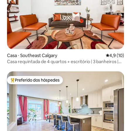
Casa ⋅ Southeast Calgary
4,9 de uma a
4,9 (10)
Casa requintada de 4 quartos + escritório | 3 banheiros |
Ar-condicionado | Acomoda 8 pessoas
Preferido dos hóspedes
Entre os melhores preferidos dos hóspedes