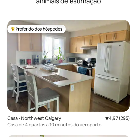
animais de estimação
Preferido dos hóspedes
Entre os melhores preferidos dos hóspedes
Casa ⋅ Northwest Calgary
4,97 de uma av
4,97 (295)
Casa de 4 quartos a 10 minutos do aeroporto