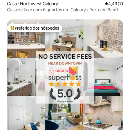
Casa ⋅ Northwest Calgary
4,43 de uma 
4,43 (7)
Casa de luxo com 6 quartos em Calgary • Perto de Banff •
Camas king
Preferido dos hóspedes
Entre os melhores preferidos dos hóspedes