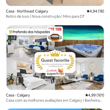
Casa ⋅ Northeast Calgary
4,94 de uma a
4,94 (18)
Retiro de luxo | Nova construção | Mins para DT
Preferido dos hóspedes
Entre os melhores preferidos dos hóspedes
Casa ⋅ Calgary
4,99 de uma av
4,99 (101)
Casa com as melhores avaliações em Calgary | Banheira
de hidromassagem privativa | 5 quartos