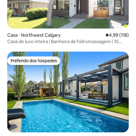
Casa ⋅ Northwest Calgary
4,99 de uma av
4,99 (118)
Casa de luxo inteira | Banheira de hidromassagem | 10
minutos para DT
Preferido dos hóspedes
Preferido dos hóspedes