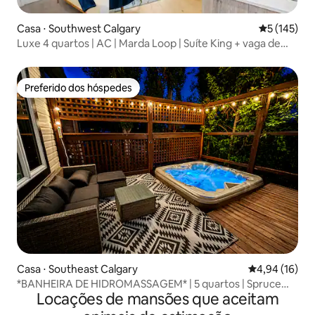
Casa ⋅ Southwest Calgary
5 de uma av
5 (145)
Luxe 4 quartos | AC | Marda Loop | Suíte King + vaga de
estacionamento
Preferido dos hóspedes
Preferido dos hóspedes
Casa ⋅ Southeast Calgary
4,94 de uma a
4,94 (16)
*BANHEIRA DE HIDROMASSAGEM* | 5 quartos | Spruce
Locações de mansões que aceitam
Meadows Retreat