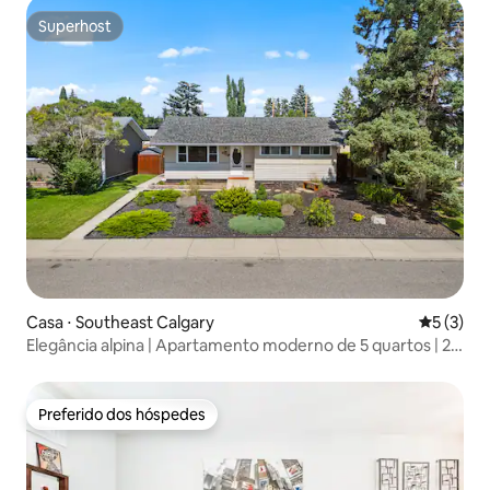
Superhost
Superhost
Casa ⋅ Southeast Calgary
5 de uma 
5 (3)
Elegância alpina | Apartamento moderno de 5 quartos | 2
cozinhas completas!
Preferido dos hóspedes
Preferido dos hóspedes