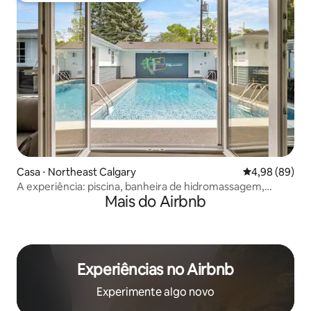
Casa ⋅ Northeast Calgary
4,98 de uma av
4,98 (89)
A experiência: piscina, banheira de hidromassagem,
Mais do Airbnb
cinema, jogos, sala, pub
Experiências no Airbnb
Experimente algo novo