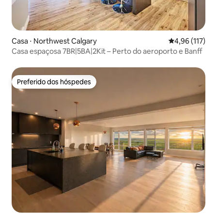
Casa ⋅ Northwest Calgary
4,96 de uma av
4,96 (117)
Casa espaçosa 7BR|5BA|2Kit – Perto do aeroporto e Banff
Preferido dos hóspedes
Preferido dos hóspedes