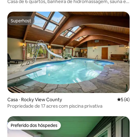
Casa de 6 quartos, banheira de hidromassagem, sauna e 2
cozinhas
Superhost
Superhost
Casa ⋅ Rocky View County
5 de uma 
5 (4)
Propriedade de 17 acres com piscina privativa
Preferido dos hóspedes
Preferido dos hóspedes