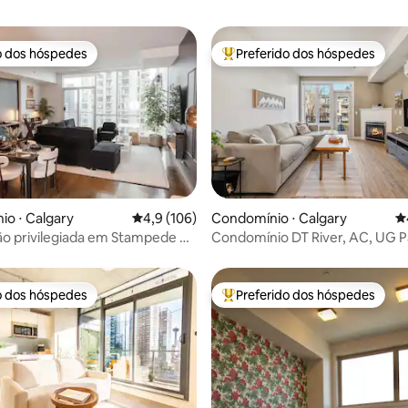
o dos hóspedes
Preferido dos hóspedes
o dos hóspedes
Entre os melhores preferidos d
édia de 5, 219 avaliações
o ⋅ Calgary
4,9 de uma avaliação média de 5, 106 avalia
4,9 (106)
Condomínio ⋅ Calgary
4
ão privilegiada em Stampede DT
Condomínio DT River, AC, UG P
namento gratuito | 2 camas
Stampede & Saddledome
o dos hóspedes
Preferido dos hóspedes
o dos hóspedes
Entre os melhores preferidos d