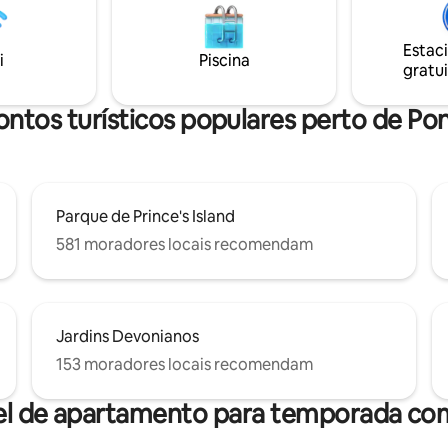
as do rio Bow, a 5 minutos do
Calgary - A poucos passos de 
 cidade e perto dos vibrantes
LRT (trânsito) stati
Estac
e Kensington e Eau Claire,
i
Piscina
gratui
s por sua excelente variedade
rantes, boutiques e cafés
antes.
ntos turísticos populares perto de Po
Parque de Prince's Island
581 moradores locais recomendam
Jardins Devonianos
153 moradores locais recomendam
el de apartamento para temporada com