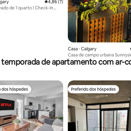
lgary
4,86 de uma avaliação média de 5, 7 avalia
4,86 (7)
vado de 1 quarto | Check-in
édia de 5, 135 avaliações
o
Casa ⋅ Calgary
Casa de campo urbana Sunnysi
r temporada de apartamento com ar-c
o dos hóspedes
Preferido dos hóspedes
o dos hóspedes
Preferido dos hóspedes