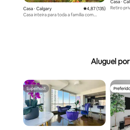
Casa ⋅ Ca
Retiro pri
Casa ⋅ Calgary
4,87 de uma avaliação m
4,87 (135)
autônom
Casa inteira para toda a família com
localização central
Aluguel po
Superhost
Preferid
Superhost
Preferid