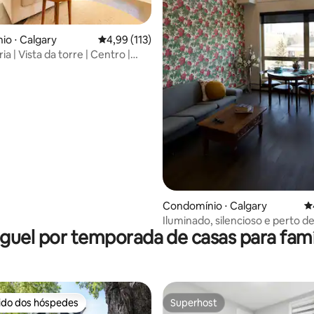
o ⋅ Calgary
4,99 de uma avaliação média de 5, 113 avalia
4,99 (113)
ia | Vista da torre | Centro |
édia de 5, 175 avaliações
| Piscina
Condomínio ⋅ Calgary
4
Iluminado, silencioso e perto d
guel por temporada de casas para famí
Stampede e da 17th Ave
rido dos hóspedes
Superhost
 melhores preferidos dos hóspedes
Superhost