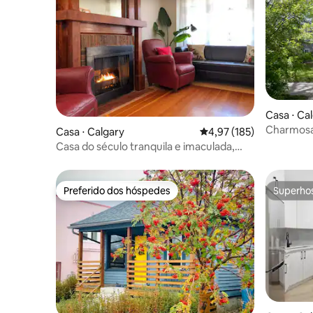
Casa ⋅ Ca
Charmosa
Casa ⋅ Calgary
4,97 de uma avaliação m
4,97 (185)
banheira 
Casa do século tranquila e imaculada,
DT
ideal para crianças
Preferido dos hóspedes
Superho
Preferido dos hóspedes
Superho