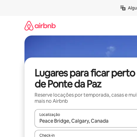
Pular
Algu
para
o
conteúdo
Lugares para ficar perto
de Ponte da Paz
Reserve locações por temporada, casas e mu
mais no Airbnb
Localização
Quando os resultados estiverem disponíveis, expl
Check-in