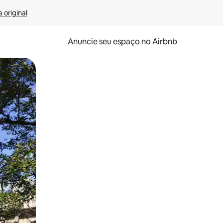
 original
Anuncie seu espaço no Airbnb
 deslizando o dedo na tela.