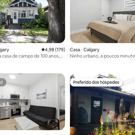
lgary
4,98 de uma avaliação média de 5, 179 avalia
4,98 (179)
Casa ⋅ Calgary
 casa de campo de 100 anos,
Ninho urbano, a poucos minuto
édia de 5, 185 avaliações
de hidromassagem, perto de
centro
st
Preferido dos hóspedes
st
Preferido dos hóspedes