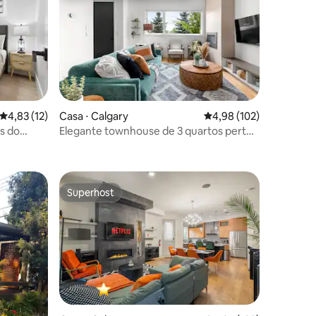
ções
4,83 de uma avaliação média de 5, 12 avaliações
4,83 (12)
Casa ⋅ Calgary
4,98 de uma avaliação 
4,98 (102)
s do
Elegante townhouse de 3 quartos perto
do centro de Calgary
Superhost
Superhost