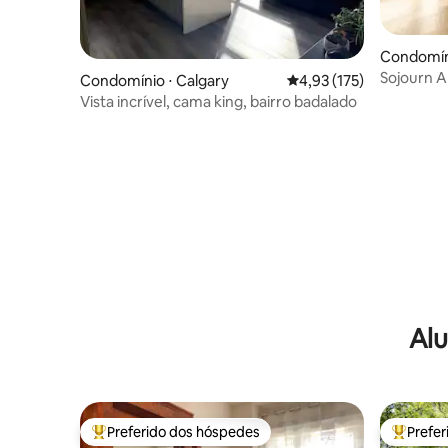
Condomíni
Sojourn Ar
Condomínio ⋅ Calgary
4,93 de uma avaliação m
4,93 (175)
Academia 
Vista incrível, cama king, bairro badalado
Alu
Preferido dos hóspedes
Prefe
Entre os melhores preferidos dos hóspedes
Entre os