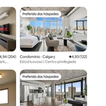
Preferido dos hóspedes
os hóspedes
Preferido dos hóspedes
ções
,94 de uma avaliação média de 5, 204 avaliações
4,94 (204)
Condomínio ⋅ Calgary
4,93 de uma avaliação 
4,93 (122)
ark,
Estúd luxuoso | Centro privilegiado
Preferido dos hóspedes
os hóspedes
Preferido dos hóspedes