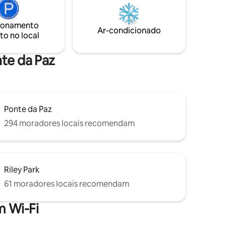
você está a poucos passos de
Sunnyside
restaurantes, boutiques e
entretenimento da moda. Reserve sua
ionamento
Ar-condicionado
estadia hoje e experimente o melhor do
to no local
centro da cidade!
nte da Paz
Ponte da Paz
294 moradores locais recomendam
Riley Park
61 moradores locais recomendam
 Wi-Fi