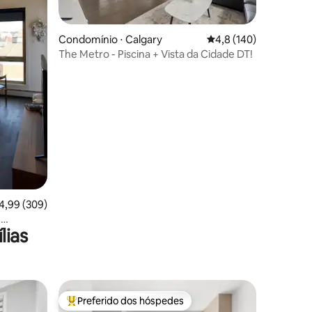
ções
Condomínio ⋅ Calgary
4,8 de uma avaliação 
4,8 (140)
The Metro - Piscina + Vista da Cidade DT!
,99 de uma avaliação média de 5, 309 avaliações
4,99 (309)
e
lias
Preferido dos hóspedes
Entre os melhores preferidos dos hóspedes