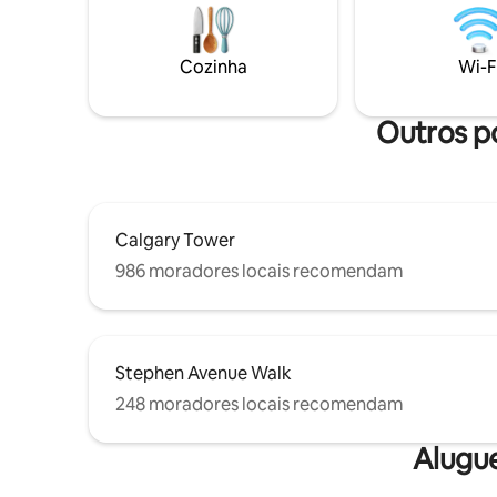
panorâmic
aquecidos, um bidê, banheira a jato e
centro da
uma varanda. 1 grande estacionamento
bairros d
seguro.
Cozinha
Wi-F
conhecido
de restau
aconcheg
Outros po
Calgary Tower
986 moradores locais recomendam
Stephen Avenue Walk
248 moradores locais recomendam
Alugu