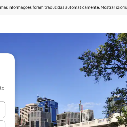
mas informações foram traduzidas automaticamente. 
Mostrar idioma
ito
ore-os usando as seta para cima e para baixo do teclado ou tocando e