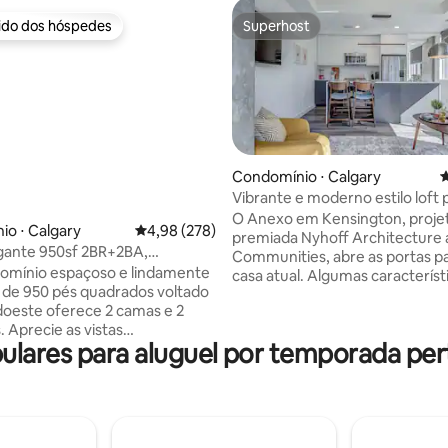
rido dos hóspedes
Superhost
 melhores preferidos dos hóspedes
Superhost
Condomínio ⋅ Calgary
4
édia de 5, 192 avaliações
Vibrante e moderno estilo loft 
LRT
O Anexo em Kensington, proje
o ⋅ Calgary
4,98 de uma avaliação média de 5, 278 avalia
4,98 (278)
premiada Nyhoff Architecture 
ante 950sf 2BR+2BA,
Communities, abre as portas p
mia*Estacionamento*Cidade e
omínio espaçoso e lindamente
casa atual. Algumas características
Montanha
de 950 pés quadrados voltado
notáveis incluem: - Pátio espa
doeste oferece 2 camas e 2
terraço com corrida de cães, lar
. Aprecie as vistas
churrasqueiras comuns, jardim
ares para aluguel por temporada per
ntes do horizonte da cidade e
comunitário, uma configuração
stosas Montanhas Rochosas
em grupo e amplas áreas de es
de suas janelas. A poucos
socializar (de acordo com as dir
 estação Kerby do VLT (zona de
saúde) e uma vista incrível do 
tuita), este condomínio fica a
de Calgary. - Acesso fácil aos 
 caminhada das trilhas
caminhos de ciclismo e pedest