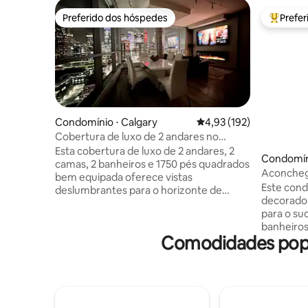
Preferido dos hóspedes
Prefe
Preferido dos hóspedes
Entre os
Condomínio ⋅ Calgary
4,93 de uma avaliação m
4,93 (192)
Cobertura de luxo de 2 andares no
centro de Calgary
Esta cobertura de luxo de 2 andares, 2
Condomíni
camas, 2 banheiros e 1750 pés quadrados
Aconcheg
bem equipada oferece vistas
AC*Acade
Este cond
deslumbrantes para o horizonte de
Vista da 
decorado 
Calgary. A cobertura é adequada para o
para o su
executivo que visita Calgary ou para
banheiros
tratar alguém especial para uma estadia
Comodidades popul
deslumbra
muito sofisticada com uma vista que tem
das maje
que ser experimentada. Características:
diretamente 
quarto principal grande com vidro do
passos da
chão ao teto para mostrar o horizonte. O
tarifa gra
banheiro principal é épico e inclui um
uma curta
chuveiro a vapor, jatos de corpo, pisos