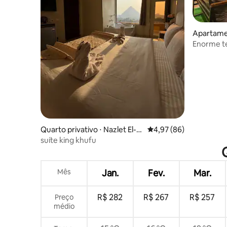
Apartame
iro Qism
Enorme te
a cidade
Quarto privativo ⋅ Nazlet El-S
4,97 de uma avaliação 
4,97 (86)
emman
suíte king khufu
Mês
Jan.
Fev.
Mar.
R$ 282
R$ 267
R$ 257
Preço
médio