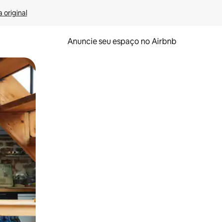
 original
Anuncie seu espaço no Airbnb
 deslizando o dedo na tela.