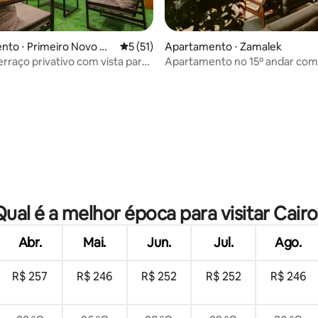
nto ⋅ Primeiro Novo Ca
5 de uma avaliação média de 5, 51 avalia
5 (51)
Apartamento ⋅ Zamalek
rraço privativo com vista para
Apartamento no 15º andar com 
para o Nilo em Zamalek
média de 5, 86 avaliações
Qual é a melhor época para visitar Cairo
Abr.
Mai.
Jun.
Jul.
Ago.
R$ 257
R$ 246
R$ 252
R$ 252
R$ 246