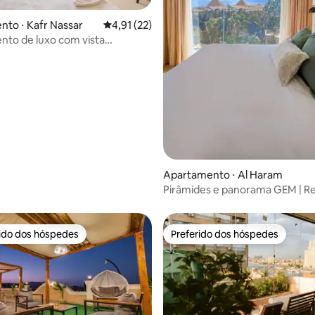
média de 5, 69 avaliações
to ⋅ Kafr Nassar
4,91 de uma avaliação média de 5, 22 avalia
4,91 (22)
to de luxo com vista
a para as pirâmides e a Joia do
Apartamento ⋅ Al Haram
Pirâmides e panorama GEM | R
rido dos hóspedes
Preferido dos hóspedes
 melhores preferidos dos hóspedes
Preferido dos hóspedes