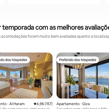
r temporada com as melhores avaliaçõ
 acomodações foram muito bem avaliadas quanto a localizaçã
rido dos hóspedes
Preferido dos hóspedes
 melhores preferidos dos hóspedes
Preferido dos hóspedes
édia de 5, 135 avaliações
nto ⋅ Al Haram
4,96 de uma avaliação média de 5, 157 avalia
4,96 (157)
Apartamento ⋅ Giza
uíte com jacuzzi, vista para as
2 quartos com vista para o Nilo ·