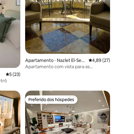
ções
Apartamento ⋅ Nazlet El-Sem
4,89 de uma avaliação
4,89 (27)
man
Apartamento com vista para as
majestosas pirâmides
5 de uma avaliação média de 5, 23 avaliações
5 (23)
etrô
Preferido dos hóspedes
Preferido dos hóspedes