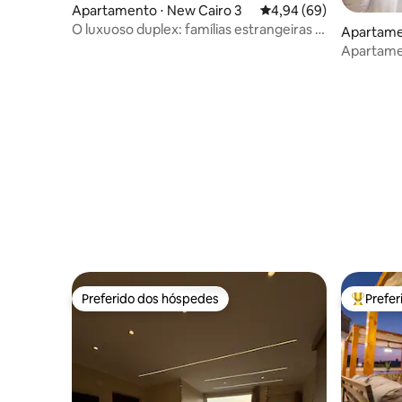
Apartamento ⋅ New Cairo 3
4,94 de uma avaliação 
4,94 (69)
O luxuoso duplex: famílias estrangeiras e
Apartamen
árabes apenas
Apartamen
panorâmic
Nilo
Preferido dos hóspedes
Prefe
Preferido dos hóspedes
Entre os