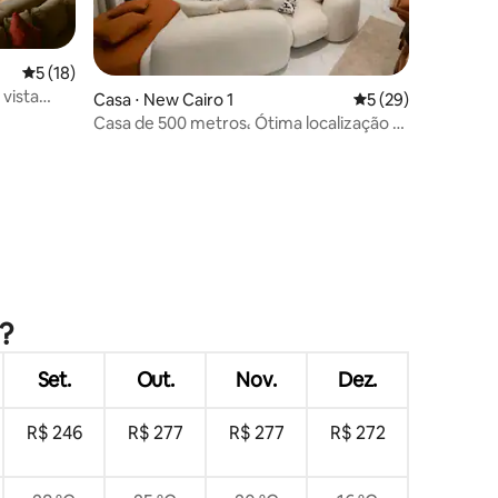
ções
5 de uma avaliação média de 5, 18 avaliações
5 (18)
vista
Casa ⋅ New Cairo 1
5 de uma avaliação
5 (29)
Casa de 500 metros، Ótima localização 4
quartos
?
Set.
Out.
Nov.
Dez.
R$ 246
R$ 277
R$ 277
R$ 272