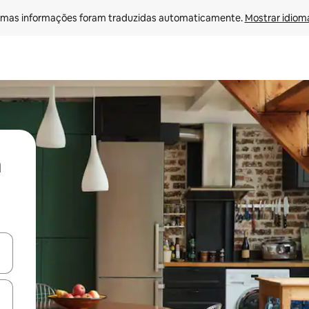
mas informações foram traduzidas automaticamente. 
Mostrar idioma
ore-os usando as seta para cima e para baixo do teclado ou tocando e