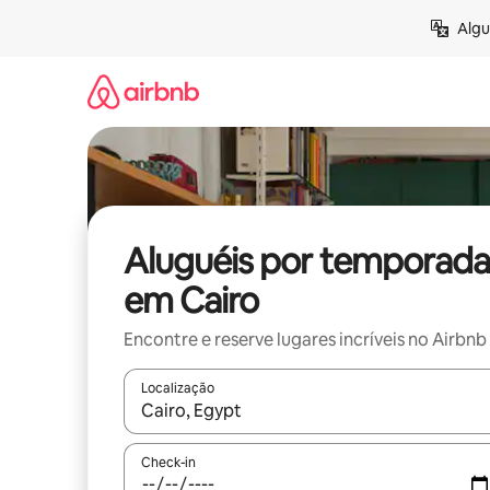
Pular
Algu
para
o
conteúdo
Aluguéis por temporada
em Cairo
Encontre e reserve lugares incríveis no Airbnb
Localização
Quando os resultados estiverem disponíveis, expl
Check-in