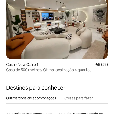
Casa ⋅ New Cairo 1
5 de uma a
5 (29)
Casa de 500 metros، Ótima localização 4 quartos
Destinos para conhecer
Outros tipos de acomodações
Coisas para fazer