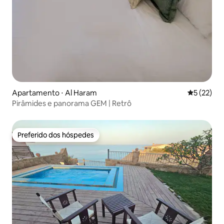
Apartamento ⋅ Al Haram
5 de uma a
5 (22)
Pirâmides e panorama GEM | Retrô
Preferido dos hóspedes
Preferido dos hóspedes