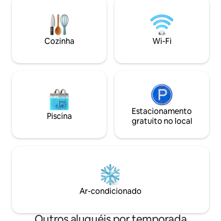
de dois quartos conta com uma área de
do portão de entr
estar espaçosa e charmosa, cozinha
Para aproveitar a
americana, espaço para refeições e uma
confira nossas experiên
área de dormir, um banheiro grande e
compromisso de o
Cozinha
Wi-Fi
uma pequena área de estar
hóspedes a hospit
parcialmente ao ar livre.
eles merecem.
Estacionamento
Piscina
gratuito no local
Ar-condicionado
Outros aluguéis por temporada