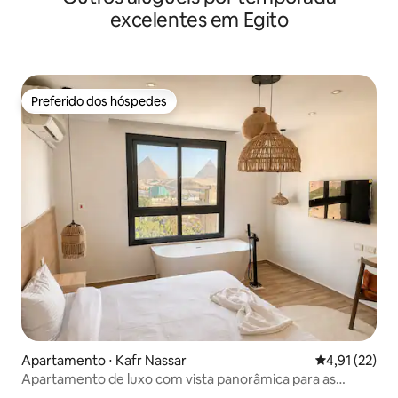
excelentes em Egito
Preferido dos hóspedes
Preferido dos hóspedes
Apartamento ⋅ Kafr Nassar
4,91 de uma a
4,91 (22)
Apartamento de luxo com vista panorâmica para as
pirâmides e a Joia do Nilo