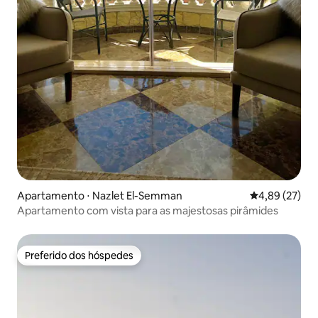
Apartamento ⋅ Nazlet El-Semman
4,89 de uma a
4,89 (27)
Apartamento com vista para as majestosas pirâmides
Preferido dos hóspedes
Preferido dos hóspedes