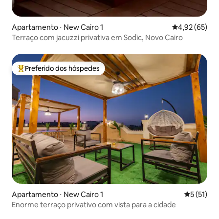
Apartamento ⋅ New Cairo 1
4,92 de uma a
4,92 (65)
Terraço com jacuzzi privativa em Sodic, Novo Cairo
Preferido dos hóspedes
Entre os melhores preferidos dos hóspedes
Apartamento ⋅ New Cairo 1
5 de uma a
5 (51)
Enorme terraço privativo com vista para a cidade