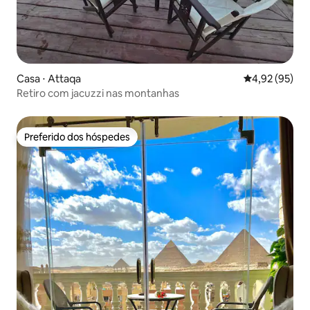
Casa ⋅ Attaqa
4,92 de uma a
4,92 (95)
Retiro com jacuzzi nas montanhas
Preferido dos hóspedes
Preferido dos hóspedes