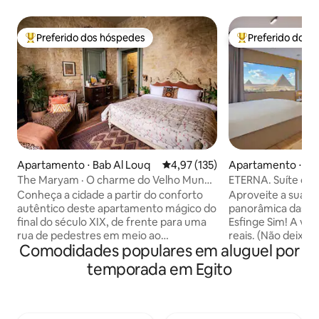
Preferido dos hóspedes
Preferido dos 
Entre os melhores preferidos dos hóspedes
Entre os melhore
Apartamento ⋅ Bab Al Louq
4,97 de uma avaliação média de 
4,97 (135)
Apartamento ⋅ Al
The Maryam · O charme do Velho Mundo
ETERNA. Suíte com 
no centro do Cairo
pirâmides e varan
Conheça a cidade a partir do conforto
Aproveite a sua es
autêntico deste apartamento mágico do
panorâmica das Pi
final do século XIX, de frente para uma
Esfinge Sim! A vist
rua de pedestres em meio ao
reais. (Não deixe 
Comodidades populares em aluguel por
movimentado centro do Cairo. Paredes
outros anúncios t
de calcário bruto emolduram uma
com uma vista de
temporada em Egito
combinação sofisticada de móveis,
as Pirâmides de Gi
tecidos e detalhes antigos, vintage e
dentro deste estúd
feitos à mão, tornando o espaço um
contemporâneo ou
deleite para os olhos. Este apartamento
Jacuzzi. Fica tam