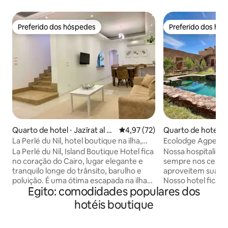
Preferido dos hóspedes
Preferido dos hó
Preferido dos hóspedes
Preferido dos hó
Quarto de hotel ⋅ Jazīrat al Q
4,97 de uma avaliação média de
4,97 (72)
Quarto de hotel ⋅ 
urşāyah
La Perlé du Nil, hotel boutique na ilha,
Ecolodge Agpenin
quarto 1
La Perlé du Nil, Island Boutique Hotel fica
Nossa hospitalida
no coração do Cairo, lugar elegante e
sempre nos certif
tranquilo longe do trânsito, barulho e
aproveitem sua es
poluição. É uma ótima escapada na ilha
Nosso hotel fica a
Egito: comodidades populares dos
do Nilo. 1 minuto de passeio de barco,
centro, tudo o que 
24h disponível Temos 9 quartos. Cada
100% da natureza. Temos 6 quartos
hotéis boutique
quarto tem um banheiro privativo e
cada um tem seu p
cozinha, frigobar, micro-ondas, chaleira,
temos quartos indiv