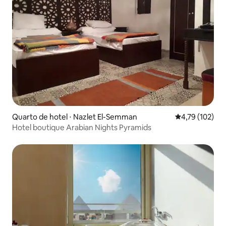
Quarto de hotel ⋅ Nazlet El-Semman
4,79 de uma av
4,79 (102)
Hotel boutique Arabian Nights Pyramids