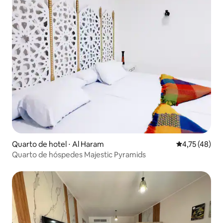
Quarto de hotel ⋅ Al Haram
4,75 de uma a
4,75 (48)
Quarto de hóspedes Majestic Pyramids