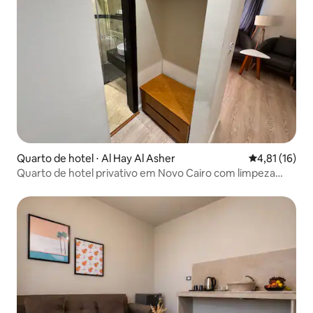
Quarto de hotel ⋅ Al Hay Al Asher
4,81 de uma a
4,81 (16)
Quarto de hotel privativo em Novo Cairo com limpeza
diária