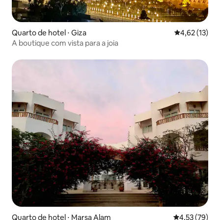
Quarto de hotel ⋅ Giza
4,62 de uma a
4,62 (13)
A boutique com vista para a joia
Quarto de hotel ⋅ Marsa Alam
4,53 de uma a
4,53 (79)