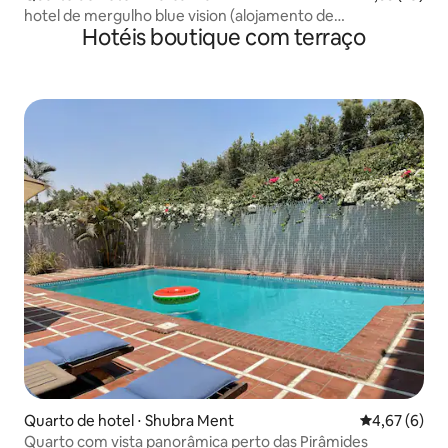
hotel de mergulho blue vision (alojamento de
Hotéis boutique com terraço
mergulhadores)
Quarto de hotel ⋅ Shubra Ment
4,67 de uma 
4,67 (6)
Quarto com vista panorâmica perto das Pirâmides