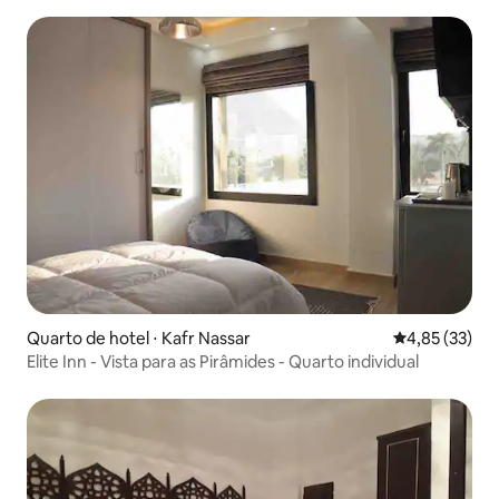
Quarto de hotel ⋅ Kafr Nassar
4,85 de uma a
4,85 (33)
Elite Inn - Vista para as Pirâmides - Quarto individual