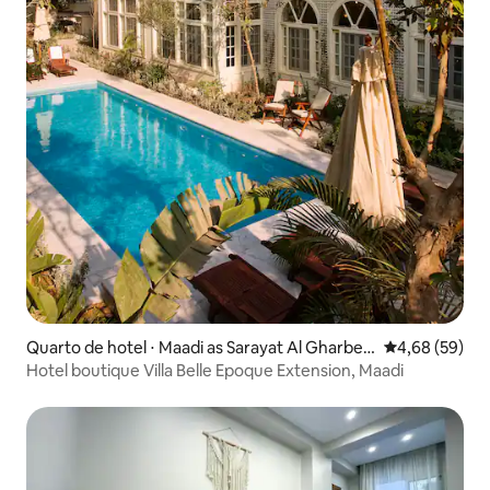
Quarto de hotel ⋅ Maadi as Sarayat Al Gharbey
4,68 de uma a
4,68 (59)
ah
Hotel boutique Villa Belle Epoque Extension, Maadi