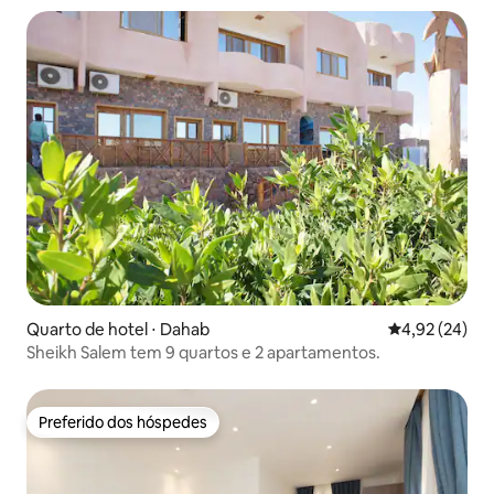
Quarto de hotel ⋅ Dahab
4,92 de uma a
4,92 (24)
Sheikh Salem tem 9 quartos e 2 apartamentos.
Preferido dos hóspedes
Preferido dos hóspedes