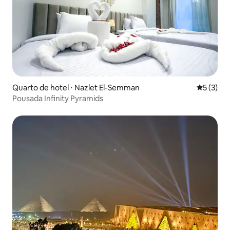
Quarto de hotel ⋅ Nazlet El-Semman
5 de uma 
5 (3)
Pousada Infinity Pyramids