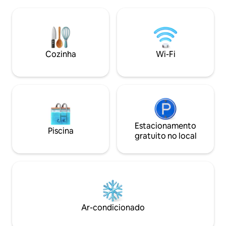
AC Aproveite o glamour deste quarto
e quádruplos. Temos uma área de pátio
limpo e sofisticado. Perfeito para 2 Lugar
especial, uma bel
ensolarado e aconchegante para família
belo telhado para v
e amigos com toda a privacidade em
O café da manhã já
cada quarto. Café da manhã delicioso
Também temos um
está disponível por apenas 5$
compartilhada tot
Cozinha
Wi-Fi
(VERIFIQUE AS REGRAS DA CASA)
Estaremos espera
Estacionamento
Piscina
gratuito no local
Ar-condicionado