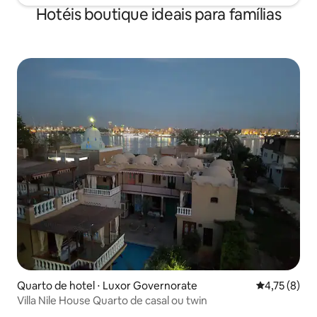
Hotéis boutique ideais para famílias
Quarto de hotel ⋅ Luxor Governorate
4,75 de uma 
4,75 (8)
Villa Nile House Quarto de casal ou twin