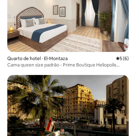
Quarto de hotel ⋅ El-Montaza
5 de uma 
5 (6)
Cama queen size padrão - Prime Boutique Heliopolis
Terrace