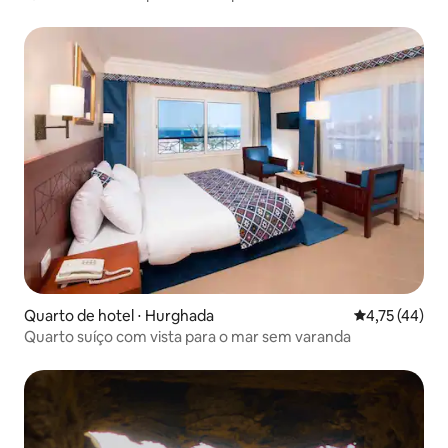
Quarto de hotel ⋅ Hurghada
4,75 de uma a
4,75 (44)
Quarto suíço com vista para o mar sem varanda