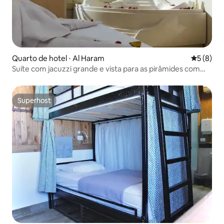
Quarto de hotel ⋅ Al Haram
5 de uma 
5 (8)
Suíte com jacuzzi grande e vista para as pirâmides com
café da manhã
Superhost
Superhost