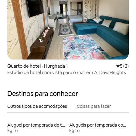
Quarto de hotel ⋅ Hurghada 1
5 de uma 
5 (3)
Estúdio de hotel com vista para o mar em Al Daw Heights
Destinos para conhecer
Outros tipos de acomodações
Coisas para fazer
Aluguel por temporada de townhouses
Aluguéis por temporada com suítes privativas
Egito
Egito