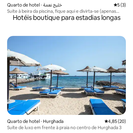
Quarto de hotel ⋅ خليج نعمة
5 de uma 
5 (3)
Suíte à beira da piscina, fique aqui e divirta-se (apenas
Hotéis boutique para estadias longas
adultos)
Quarto de hotel ⋅ Hurghada
4,85 de uma a
4,85 (20)
Suíte de luxo em frente à praia no centro de Hurghada 3