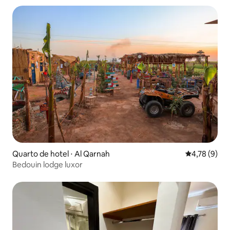
Quarto de hotel ⋅ Al Qarnah
4,78 de uma 
4,78 (9)
Bedouin lodge luxor