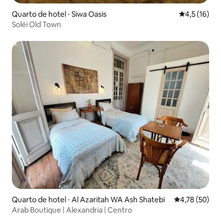
Quarto de hotel ⋅ Siwa Oasis
4,5 de uma a
4,5 (16)
Soléi Old Town
Quarto de hotel ⋅ Al Azaritah WA Ash Shatebi
4,78 de uma a
4,78 (50)
Arab Boutique | Alexandria | Centro