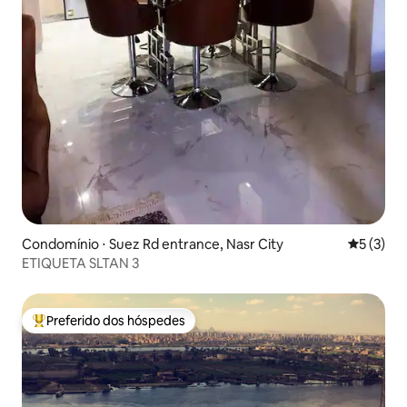
Condomínio ⋅ Suez Rd entrance, Nasr City
5 de uma 
5 (3)
ETIQUETA SLTAN 3
Preferido dos hóspedes
Entre os melhores preferidos dos hóspedes