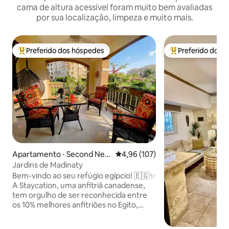
cama de altura acessível foram muito bem avaliadas
por sua localização, limpeza e muito mais.
Preferido dos hóspedes
Preferido dos 
Entre os melhores preferidos dos hóspedes
Entre os melhore
Apartamento ⋅ Second New
4,96 de uma avaliação média de 
4,96 (107)
Cairo
Jardins de Madinaty
Bem-vindo ao seu refúgio egípcio! 🇪🇬✨
A Staycation, uma anfitriã canadense,
tem orgulho de ser reconhecida entre
os 10% melhores anfitriões no Egito,
oferecendo estadias excepcionais para
viajantes em todo o mundo. Este retiro