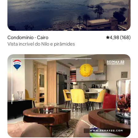
Condomínio ⋅ Cairo
4,98 de uma av
4,98 (168)
Vista incrível do Nilo e pirâmides