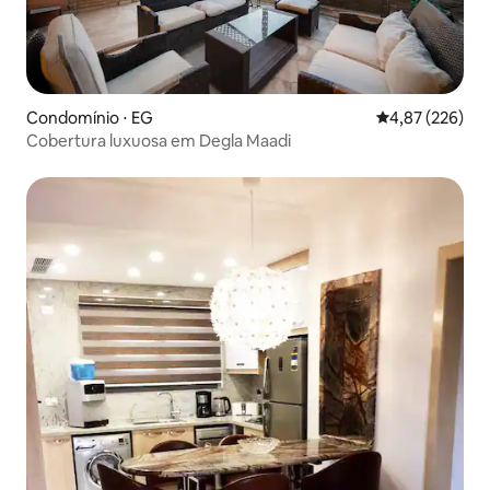
Condomínio ⋅ EG
4,87 de uma av
4,87 (226)
Cobertura luxuosa em Degla Maadi