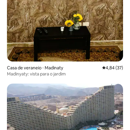
Casa de veraneio ⋅ Madinaty
4,84 de uma a
4,84 (37)
Madinyaty: vista para o jardim