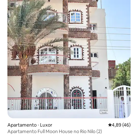
Apartamento ⋅ Luxor
4,89 de uma a
4,89 (46)
Apartamento Full Moon House no Rio Nilo (2)