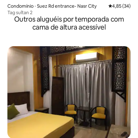
Condomínio ⋅ Suez Rd entrance- Nasr City
4,85 de uma a
4,85 (34)
Tag sultan 2
Outros aluguéis por temporada com
cama de altura acessível