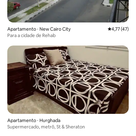
Apartamento ⋅ New Cairo City
4,77 de uma a
4,77 (47)
Para a cidade de Rehab
Apartamento ⋅ Hurghada
Supermercado, metrô, St & Sheraton