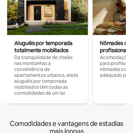
Aluguéis por temporada
Nômades digit
totalmente mobiliados
profissionais 
Da tranquilidade de chalés
Acomodações c
nas montanhas à
para profission
conveniência de
nômades com W
apartamentos urbanos, estes
adequado para 
aluguéis por temporada
mobiliados têm todas as
comodidades de um lar.
Comodidades e vantagens de estadias
mais longas