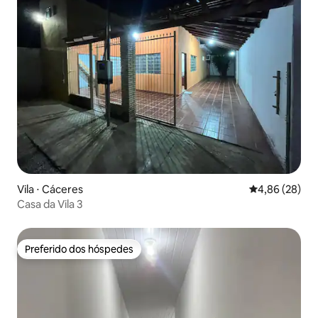
Vila ⋅ Cáceres
4,86 de uma a
4,86 (28)
Casa da Vila 3
Preferido dos hóspedes
Preferido dos hóspedes