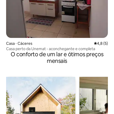
Casa ⋅ Cáceres
4,8 de uma 
4,8 (5)
Casa perto da Unemat - aconchegante e completa
O conforto de um lar e ótimos preços
mensais