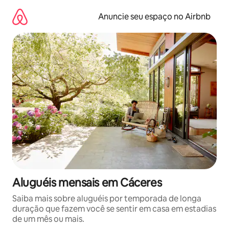
Pular
para
Anuncie seu espaço no Airbnb
o
conteúdo
Aluguéis mensais em Cáceres
Saiba mais sobre aluguéis por temporada de longa
duração que fazem você se sentir em casa em estadias
de um mês ou mais.