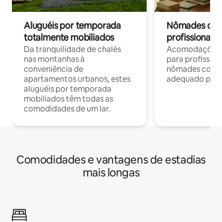
Aluguéis por temporada
Nômades digit
totalmente mobiliados
profissionais 
Da tranquilidade de chalés
Acomodações c
nas montanhas à
para profission
conveniência de
nômades com W
apartamentos urbanos, estes
adequado para 
aluguéis por temporada
mobiliados têm todas as
comodidades de um lar.
Comodidades e vantagens de estadias
mais longas