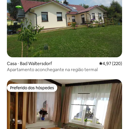
Casa ⋅ Bad Waltersdorf
4,97 de uma av
4,97 (220)
Apartamento aconchegante na região termal
Preferido dos hóspedes
Preferido dos hóspedes