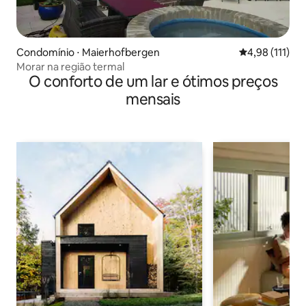
Condomínio ⋅ Maierhofbergen
4,98 de uma av
4,98 (111)
Morar na região termal
O conforto de um lar e ótimos preços
mensais