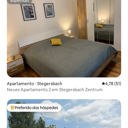
Superhost
Superhost
Apartamento ⋅ Stegersbach
4,78 de uma a
4,78 (51)
Neues Apartamento 2 em Stegersbach Zentrum
Preferido dos hóspedes
Entre os melhores preferidos dos hóspedes