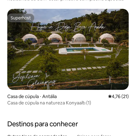
Superhost
Superhost
Casa de cúpula ⋅ Antália
4,76 de uma a
4,76 (21)
Casa de cúpula na natureza Konyaaltı (1)
Destinos para conhecer