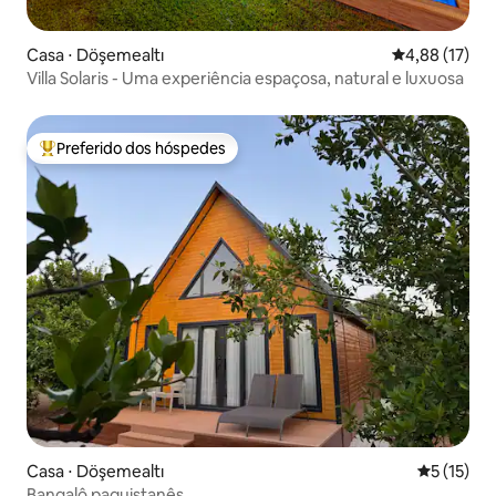
Casa ⋅ Döşemealtı
4,88 de uma a
4,88 (17)
Villa Solaris - Uma experiência espaçosa, natural e luxuosa
Preferido dos hóspedes
Entre os melhores preferidos dos hóspedes
Casa ⋅ Döşemealtı
5 de uma a
5 (15)
Bangalô paquistanês