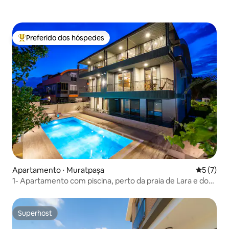
Preferido dos hóspedes
Entre os melhores preferidos dos hóspedes
Apartamento ⋅ Muratpaşa
5 de uma 
5 (7)
1- Apartamento com piscina, perto da praia de Lara e do
aeroporto
Superhost
Superhost