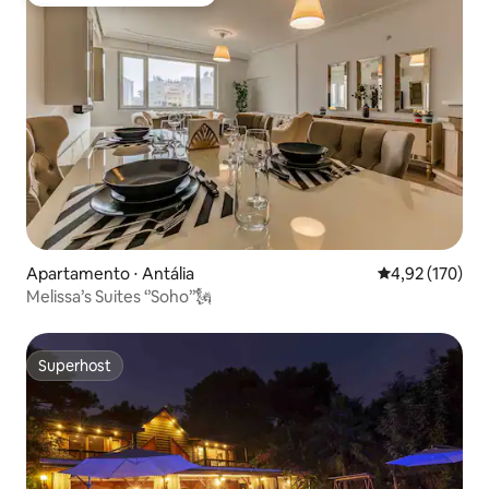
Preferido dos hóspedes
Apartamento ⋅ Antália
4,92 de uma av
4,92 (170)
Melissa’s Suites ‘’Soho’’🗽
Superhost
Superhost