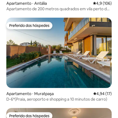
Apartamento ⋅ Antália
4,9 de uma av
4,9 (106)
Apartamento de 200 metros quadrados em vila perto de
aeroporto e Deepo Outlet
Preferido dos hóspedes
Preferido dos hóspedes
Apartamento ⋅ Muratpaşa
4,94 de uma a
4,94 (17)
D-6*(Praia, aeroporto e shopping a 10 minutos de carro)
Preferido dos hóspedes