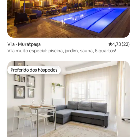
Vila ⋅ Muratpaşa
4,73 de uma a
4,73 (22)
Vila muito especial: piscina, jardim, sauna, 6 quartos!
Preferido dos hóspedes
Preferido dos hóspedes