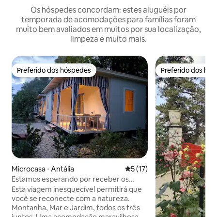
Os hóspedes concordam: estes aluguéis por
temporada de acomodações para famílias foram
muito bem avaliados em muitos por sua localização,
limpeza e muito mais.
Preferido dos hóspedes
Preferido dos hó
Preferido dos hóspedes
Preferido dos hó
Microcasa ⋅ Antália
5 de uma avaliação média de
5 (17)
Estamos esperando por receber os
amantes da natureza
Esta viagem inesquecível permitirá que
você se reconecte com a natureza.
Montanha, Mar e Jardim, todos os três
juntos. Uma acomodação maravilhosa e