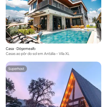
Casa ⋅ Döşemealtı
Casas ao pôr do sol em Antália – Vila XL
Superhost
Superhost