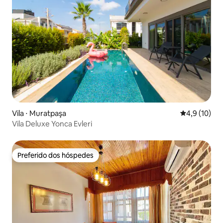
Vila ⋅ Muratpaşa
4,9 de uma a
4,9 (10)
Vila Deluxe Yonca Evleri
Preferido dos hóspedes
Preferido dos hóspedes