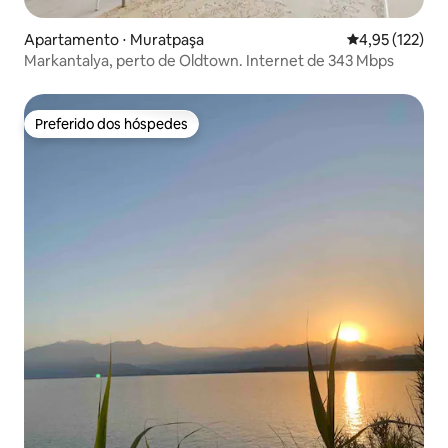
Apartamento ⋅ Muratpaşa
4,95 de uma av
4,95 (122)
Markantalya, perto de Oldtown. Internet de 343 Mbps
Preferido dos hóspedes
Preferido dos hóspedes