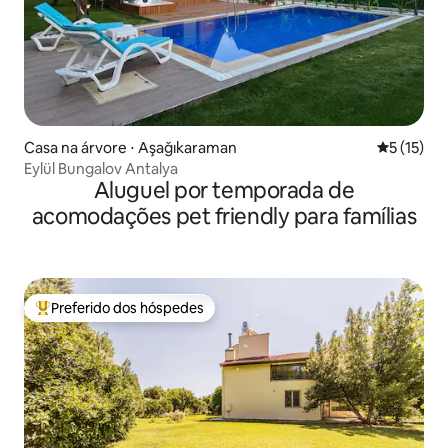
Casa na árvore ⋅ Aşağıkaraman
5 de uma a
5 (15)
Eylül Bungalov Antalya
Aluguel por temporada de
acomodações pet friendly para famílias
Preferido dos hóspedes
Entre os melhores preferidos dos hóspedes