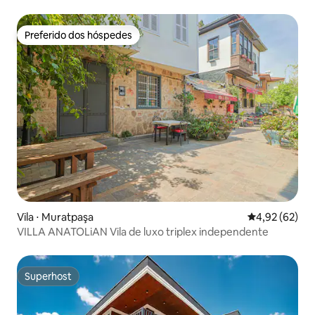
Preferido dos hóspedes
Preferido dos hóspedes
Vila ⋅ Muratpaşa
4,92 de uma a
4,92 (62)
VILLA ANATOLiAN Vila de luxo triplex independente
Superhost
Superhost