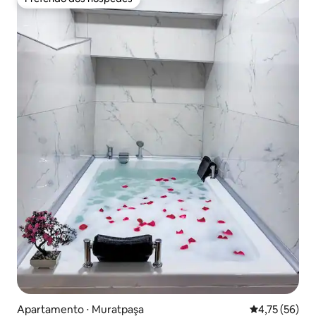
Preferido dos hóspedes
Apartamento ⋅ Muratpaşa
4,75 de uma a
4,75 (56)