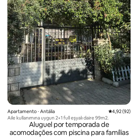
Apartamento ⋅ Antália
4,92 de uma a
4,92 (92)
Aile kullanımına uygun 2+1 full eşyalı daire 99m2.
Aluguel por temporada de
acomodações com piscina para famílias