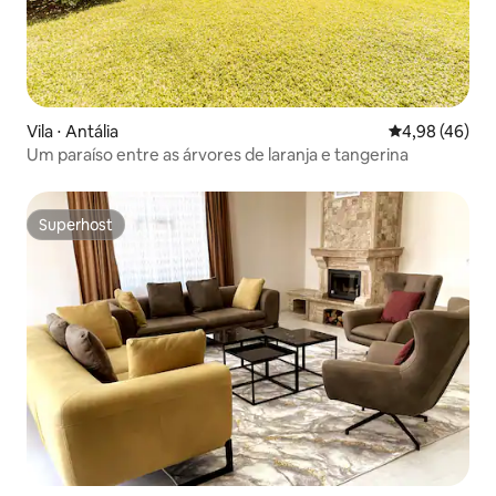
Vila ⋅ Antália
4,98 de uma a
4,98 (46)
Um paraíso entre as árvores de laranja e tangerina
Superhost
Superhost