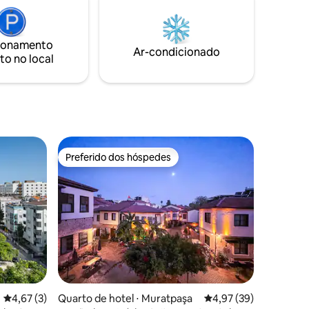
Konyaalti, nosso hotel oferece dezenas
de novas experiências.
ionamento
Ar-condicionado
to no local
Preferido dos hóspedes
Preferido dos hóspedes
4,67 de uma avaliação média de 5, 3 avaliações
4,67 (3)
Quarto de hotel ⋅ Muratpaşa
4,97 de uma avaliação
4,97 (39)