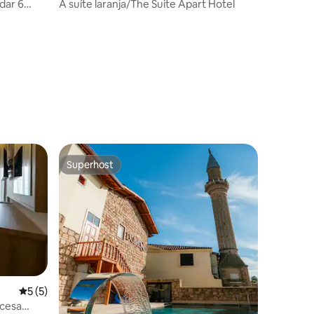
dar 6
A suíte laranja/The Suite Apart Hotel
Superhost
Superhost
5 de uma avaliação média de 5, 5 avaliações
5 (5)
ções
ncesa