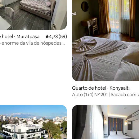
 hotel ⋅ Muratpaşa
4,73 de uma avaliação média de 5, 59 avalia
4,73 (59)
 enorme da vila de hóspedes
o da cidade
Quarto de hotel ⋅ Konyaaltı
Apto (1+1) Nº 201 | Sacada com 
o parque e para o mar