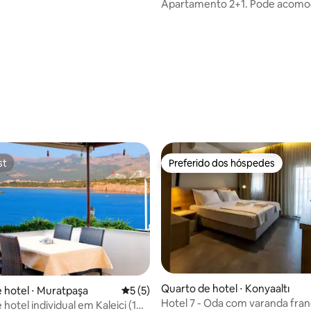
rto. Konforadresi
Apartamento 2+1. Pode acomo
pessoas.
 média de 5, 6 avaliações
st
Preferido dos hóspedes
st
Preferido dos hóspedes
 média de 5, 4 avaliações
Quarto de hotel ⋅ Konyaaltı
 hotel ⋅ Muratpaşa
5 de uma avaliação média de 5, 5 avalia
5 (5)
Hotel 7 - Oda com varanda fra
hotel individual em Kaleici (1