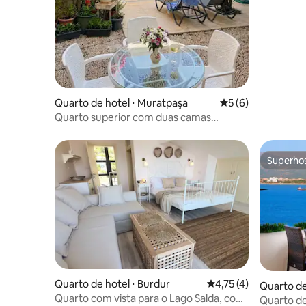
do aeropo
Quarto de hotel ⋅ Muratpaşa
5 de uma avaliação
5 (6)
Quarto superior com duas camas
individuais/no coração da cidade antiga
Superho
Superho
Quarto de hotel ⋅ Burdur
4,75 de uma avaliação
4,75 (4)
Quarto de
Quarto com vista para o Lago Salda, com
Quarto de 