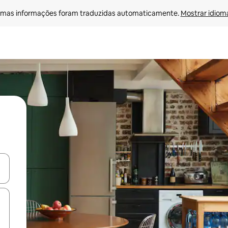
mas informações foram traduzidas automaticamente. 
Mostrar idioma
ore-os usando as seta para cima e para baixo do teclado ou tocando e