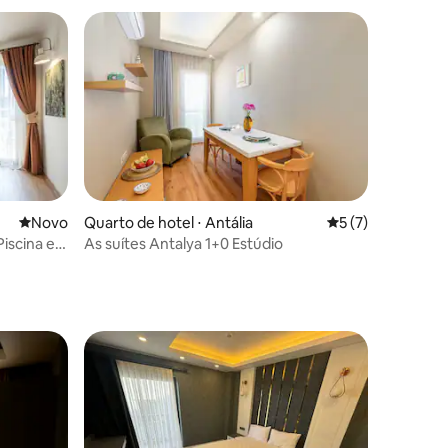
ções
Novo lugar para ficar
Novo
Quarto de hotel ⋅ Antália
5 de uma avaliaçã
5 (7)
iscina e
As suítes Antalya 1+0 Estúdio