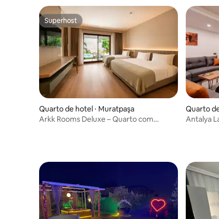
Superhost
Superhost
Quarto de hotel ⋅ Muratpaşa
Quarto de
Arkk Rooms Deluxe – Quarto com
Antalya L
varanda 203
do aeropo