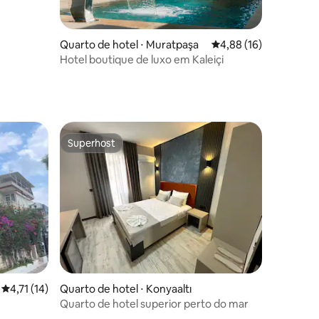
Quarto de hotel ⋅ Muratpaşa
4,88 de uma avaliação
4,88 (16)
Hotel boutique de luxo em Kaleiçi
Superhost
Superhost
ções
4,71 de uma avaliação média de 5, 14 avaliações
4,71 (14)
Quarto de hotel ⋅ Konyaaltı
Quarto de hotel superior perto do mar