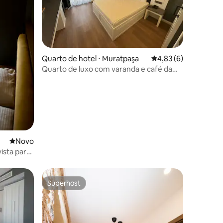
ções
Quarto de hotel ⋅ Muratpaşa
4,83 de uma avaliaçã
4,83 (6)
Quarto de luxo com varanda e café da
manhã incluso
Novo lugar para ficar
Novo
vista para
Superhost
Superhost