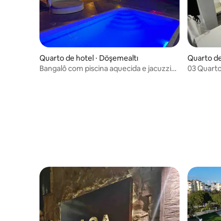
Quarto de hotel ⋅ Döşemealtı
Quarto de
Bangalô com piscina aquecida e jacuzzi
03 Quarto
Vilas On2bungalov
no coraçã