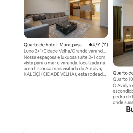
Quarto de hotel ⋅ Muratpaşa
4,91 de uma avaliação
4,91 (11)
Luxo 2+1/Cidade Velha/Grande varanda
e vista para o mar/Central
Nossa espaçosa e luxuosa suíte 2+1 com
vista para o mar e varanda, localizada na
área histórica mais visitada de Antalya,
Quarto de
KALEİÇİ (CIDADE VELHA), está rodeada
Quarto 10
por ruas encantadoras, casas históricas,
O Avelyn 
bares e lojas. Nosso hotel tem um Spa
escondido
com banho turco, sauna a vapor e sala de
pedra do h
massagem. Há um bar e restaurante no
onde sus
nosso jardim e terraço. • Varanda grande
B
suavemen
com vista para o mar • 2 Banheiros • Sala
quartos d
de estar (sofá-cama) e cozinha • Cama
perfumad
extra e cama de bebê - Localização •
luz da ma
Distância a pé da marina, praias,
o pôr do s
restaurantes e locais históricos