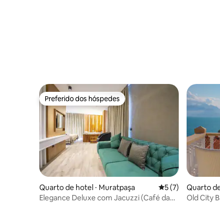
varanda e jacuzzi
cama de s
Preferido dos hóspedes
Preferido dos hóspedes
Quarto de hotel ⋅ Muratpaşa
5 de uma avaliação
5 (7)
Quarto de 
Elegance Deluxe com Jacuzzi (Café da
Old City 
Manhã Incluído)
Room