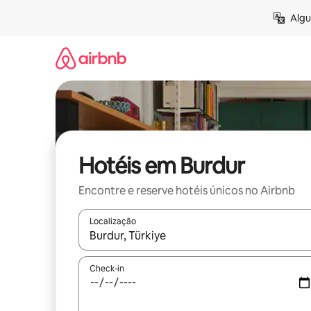
Pular
Algu
para
o
conteúdo
Hotéis em Burdur
Encontre e reserve hotéis únicos no Airbnb
Localização
Quando os resultados estiverem disponíveis, expl
Check-in