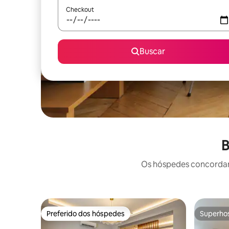
Checkout
Buscar
B
Os hóspedes concordam:
Preferido dos hóspedes
Superho
Preferido dos hóspedes
Superho