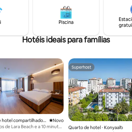
a no tempo e simplesmente
 A poucos passos do mar e a um
 história... Avelyn é a forma
Estac
 de tranquilidade no coração da
i
Piscina
gratui
Hotéis ideais para famílias
Superhost
Superhost
 hotel compartilhado ⋅
Novo lugar para ficar
Novo
a
os de Lara Beach e a 10 minutos
Quarto de hotel ⋅ Konyaaltı