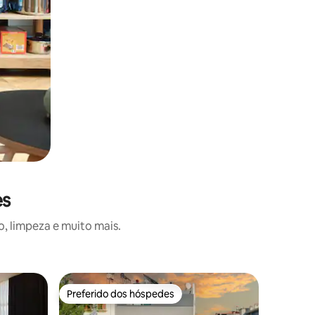
es
, limpeza e muito mais.
Quarto d
Preferido dos hóspedes
Superho
Preferido dos hóspedes
Superho
My Antal