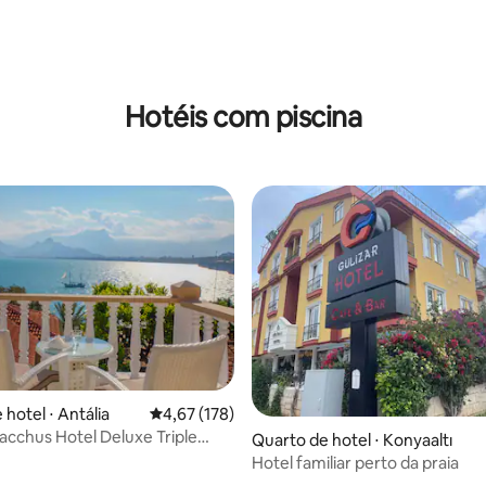
padrão
olteiro)
Hotéis com piscina
 média de 5, 7 avaliações
hotel ⋅ Antália
4,67 de uma avaliação média de 5, 178 avalia
4,67 (178)
Bacchus Hotel Deluxe Triple
Quarto de hotel ⋅ Konyaaltı
Hotel familiar perto da praia