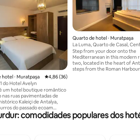
Quarto de hotel ⋅ Muratpaşa
La Luma, Quarto de Casal, Cen
 média de 5, 11 avaliações
Histórico de Antalya
Step from your door onto the
Mediterranean in this modern 
two, located in the heart of Ant
steps from the Roman Harbour
minutes from the Old Town, yo
 hotel ⋅ Muratpaşa
4,86 de uma avaliação média de 5, 36 avalia
4,86 (36)
easily walk to the city’s top attr
1 do Hotel Avelyn
restaurants, cafés, and historic
é um hotel boutique romântico
Enjoy fresh sea air and beautifu
 nas ruas pavimentadas de
views nearby. Inside, the room 
istórico Kaleiçi de Antalya,
modern amenities, a cozy elect
surros do passado ecoam
fireplace, air conditioning, and 
urdur: comodidades populares dos hoté
te no presente. Com quatro
comfortable bed for a relaxing 
e design exclusivo, um pátio
peaceful retreat in the best loc
o, uma varanda que recebe a
nhã e um terraço que observa
ol, Avelyn convida você a fazer