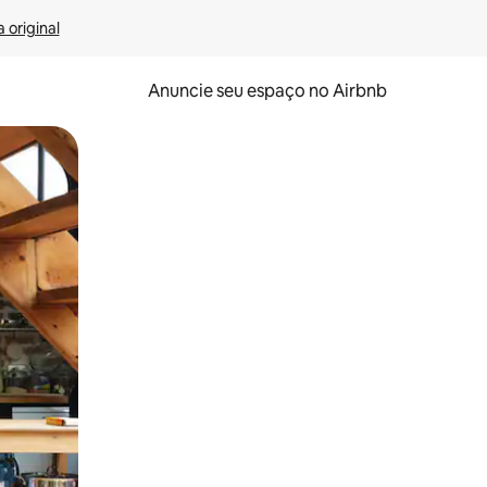
 original
Anuncie seu espaço no Airbnb
 deslizando o dedo na tela.