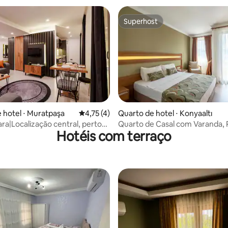
Superhost
Superhost
 hotel ⋅ Muratpaşa
4,75 de uma avaliação média de 5, 4 avalia
4,75 (4)
Quarto de hotel ⋅ Konyaaltı
ara|Localização central, perto
Quarto de Casal com Varanda, P
Hotéis com terraço
rto e da praia
Perto da Praia