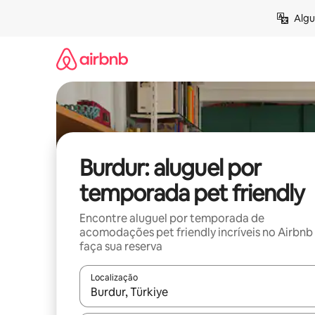
Pular
Algu
para
o
conteúdo
Burdur: aluguel por
temporada pet friendly
Encontre aluguel por temporada de
acomodações pet friendly incríveis no Airbnb
faça sua reserva
Localização
Quando os resultados estiverem disponíveis, expl