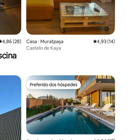
4,86 de uma avaliação média de 5, 28 avaliações
4,86 (28)
Casa ⋅ Muratpaşa
4,93 de uma avaliação
4,93 (14)
Castelo de Kaya
scina
Preferido dos hóspedes
Preferido dos hóspedes