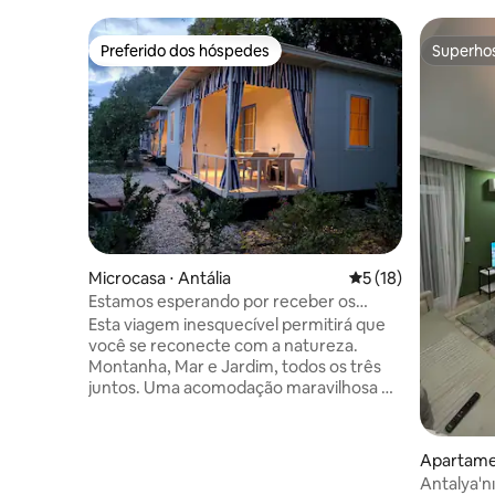
Preferido dos hóspedes
Superho
Preferido dos hóspedes
Superho
Microcasa ⋅ Antália
5 de uma avaliação 
5 (18)
Estamos esperando por receber os
amantes da natureza
Esta viagem inesquecível permitirá que
você se reconecte com a natureza.
Montanha, Mar e Jardim, todos os três
juntos. Uma acomodação maravilhosa e
oportunidade de férias com sons de
pássaros pacíficos em casas de bangalô
que consistem em 4 unidades lado a
Apartame
lado. Nosso negócio fica a 5 km do mar e
Antalya'n
das praias, a 3 km da cidade e a 800