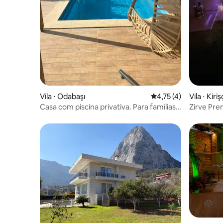
Vila ⋅ Odabaşı
4,75 de uma avaliação
4,75 (4)
Vila ⋅ Kiriş
Casa com piscina privativa. Para famílias
Zirve Prem
conservadoras
com pisci