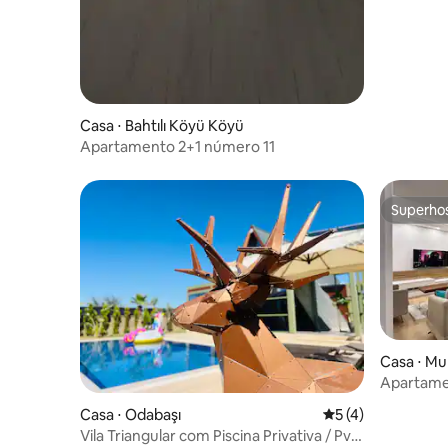
Casa ⋅ Bahtılı Köyü Köyü
Apartamento 2+1 número 11
Superho
Superho
Casa ⋅ Mu
Apartamen
Centro da
Casa ⋅ Odabaşı
5 de uma avaliação
5 (4)
Vila Triangular com Piscina Privativa / Pvt