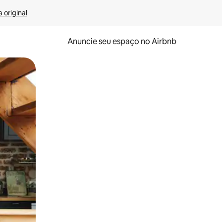
 original
Anuncie seu espaço no Airbnb
 deslizando o dedo na tela.