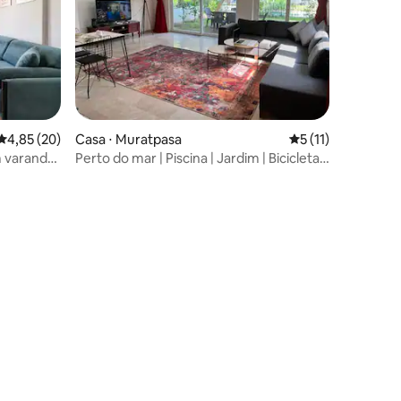
ções
4,85 de uma avaliação média de 5, 20 avaliações
4,85 (20)
Casa ⋅ Muratpasa
5 de uma avaliação
5 (11)
 varanda
Perto do mar | Piscina | Jardim | Bicicleta |
ia
1+1 | 45m2