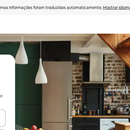
mas informações foram traduzidas automaticamente. 
Mostrar idioma
 e
ore-os usando as seta para cima e para baixo do teclado ou tocando e