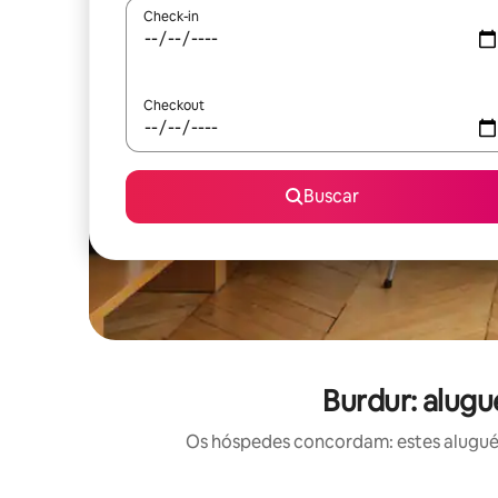
Check-in
Checkout
Buscar
Burdur: alugu
Os hóspedes concordam: estes aluguéis