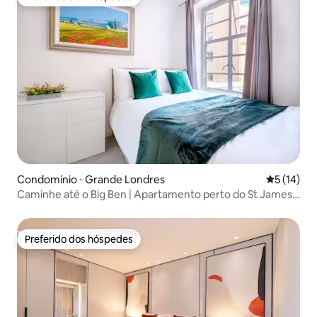
Preferido dos hóspedes
Condomínio ⋅ Grande Londres
5 de uma a
5 (14)
Caminhe até o Big Ben | Apartamento perto do St James's
Park
Preferido dos hóspedes
Preferido dos hóspedes