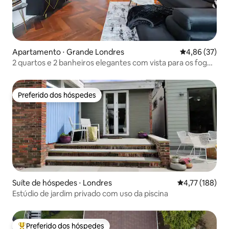
Apartamento ⋅ Grande Londres
4,86 de uma a
4,86 (37)
2 quartos e 2 banheiros elegantes com vista para os fogos
de artifício de Ano Novo em Embassy Gardens
Preferido dos hóspedes
Preferido dos hóspedes
Suíte de hóspedes ⋅ Londres
4,77 de uma av
4,77 (188)
Estúdio de jardim privado com uso da piscina
Preferido dos hóspedes