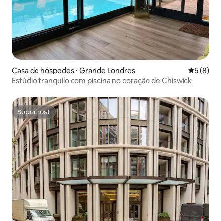
Casa de hóspedes ⋅ Grande Londres
5 de uma 
5 (8)
Estúdio tranquilo com piscina no coração de Chiswick
Superhost
Superhost