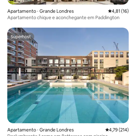
Apartamento ⋅ Grande Londres
4,81 de uma a
4,81 (16)
Apartamento chique e aconchegante em Paddington
Superhost
Superhost
Apartamento ⋅ Grande Londres
4,79 de uma av
4,79 (214)