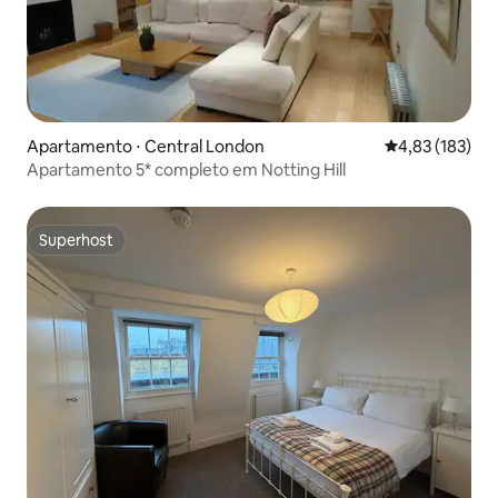
Apartamento ⋅ Central London
4,83 de uma av
4,83 (183)
Apartamento 5* completo em Notting Hill
Superhost
Superhost