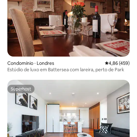
Condomínio ⋅ Londres
4,86 de uma av
4,86 (459)
Estúdio de luxo em Battersea com lareira, perto de Park
Superhost
Superhost