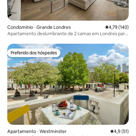
Condomínio ⋅ Grande Londres
4,79 de uma av
4,79 (140)
Apartamento deslumbrante de 2 camas em Londres para
alugar
Preferido dos hóspedes
Preferido dos hóspedes
Apartamento ⋅ Westminster
4,9 de uma a
4,9 (51)