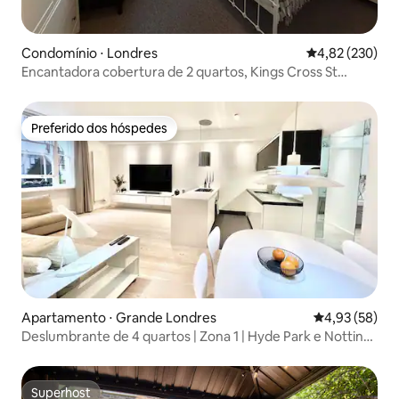
Condomínio ⋅ Londres
4,82 de uma av
4,82 (230)
Encantadora cobertura de 2 quartos, Kings Cross St
Pancras
Preferido dos hóspedes
Preferido dos hóspedes
Apartamento ⋅ Grande Londres
4,93 de uma a
4,93 (58)
Deslumbrante de 4 quartos | Zona 1 | Hyde Park e Notting
Hill
Superhost