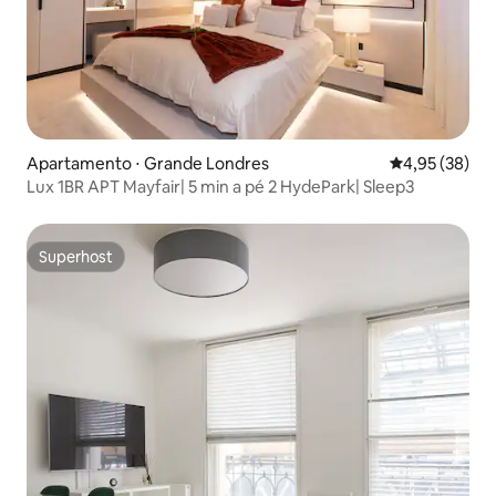
Apartamento ⋅ Grande Londres
4,95 de uma a
4,95 (38)
Lux 1BR APT Mayfair| 5 min a pé 2 HydePark| Sleep3
Superhost
Superhost