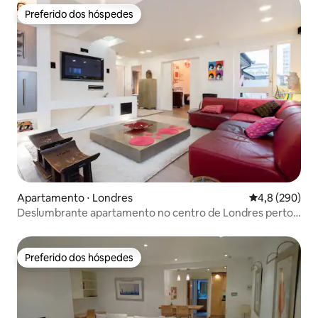
Preferido dos hóspedes
Preferido dos hóspedes
Apartamento ⋅ Londres
4,8 de uma av
4,8 (290)
Deslumbrante apartamento no centro de Londres perto
de LondonBridge
Preferido dos hóspedes
Preferido dos hóspedes