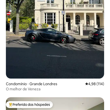
Condomínio ⋅ Grande Londres
4,98 de uma av
4,98 (114)
O melhor de Veneza
Preferido dos hóspedes
Entre os melhores preferidos dos hóspedes