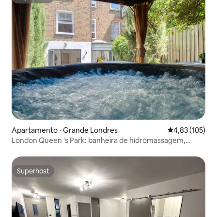
Superhost
Apartamento ⋅ Grande Londres
4,83 de uma av
4,83 (105)
London Queen 's Park: banheira de hidromassagem,
cinema, jogos
Superhost
Superhost