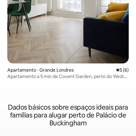
Apartamento ⋅ Grande Londres
5 de uma 
5 (6)
Apartamento a 5 min de Covent Garden, perto do West
End, com ar condicionado (2 quartos.4)
Dados básicos sobre espaços ideais para
famílias para alugar perto de Palácio de
Buckingham