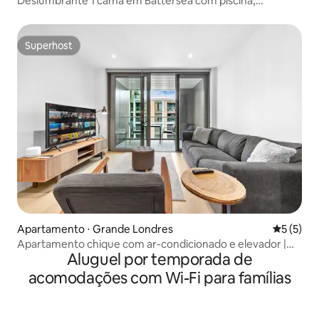
Deslumbrante 1 cama em Battersea com piscina,
academia e terraço
Superhost
Superhost
Apartamento ⋅ Grande Londres
5 de uma 
5 (5)
Apartamento chique com ar-condicionado e elevador |
Aluguel por temporada de
Estação de energia de Battersea
acomodações com Wi-Fi para famílias