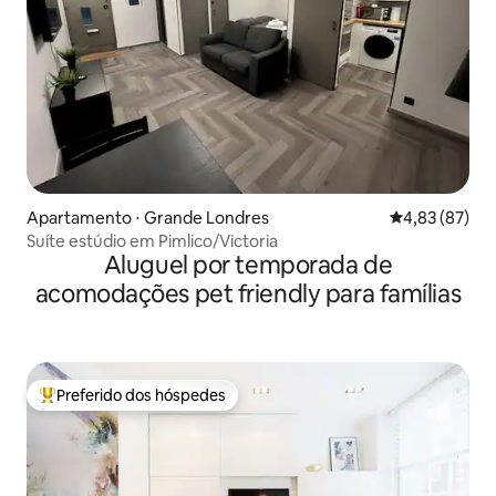
Apartamento ⋅ Grande Londres
4,83 de uma a
4,83 (87)
Suíte estúdio em Pimlico/Victoria
Aluguel por temporada de
acomodações pet friendly para famílias
Preferido dos hóspedes
Entre os melhores preferidos dos hóspedes