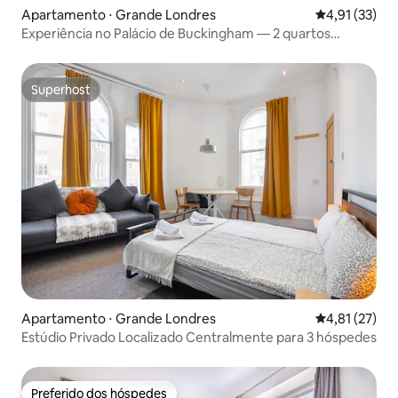
Apartamento ⋅ Grande Londres
4,91 de uma a
4,91 (33)
Experiência no Palácio de Buckingham — 2 quartos
charmosos
Superhost
Superhost
Apartamento ⋅ Grande Londres
4,81 de uma a
4,81 (27)
Estúdio Privado Localizado Centralmente para 3 hóspedes
Preferido dos hóspedes