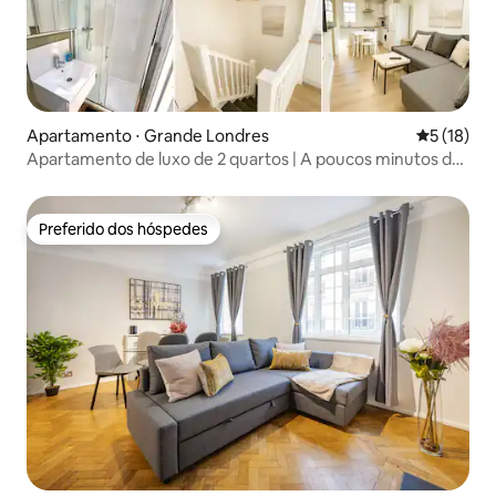
Apartamento ⋅ Grande Londres
5 de uma a
5 (18)
Apartamento de luxo de 2 quartos | A poucos minutos do
Palácio de Buckingham
Preferido dos hóspedes
Preferido dos hóspedes