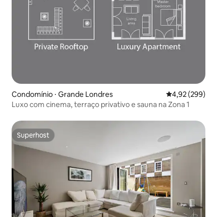
Condomínio ⋅ Grande Londres
4,92 de uma ava
4,92 (299)
Luxo com cinema, terraço privativo e sauna na Zona 1
Superhost
Superhost