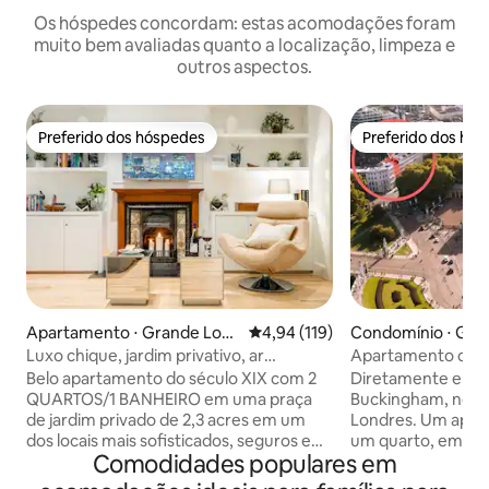
Os hóspedes concordam: estas acomodações foram
muito bem avaliadas quanto a localização, limpeza e
outros aspectos.
Preferido dos hóspedes
Preferido dos hó
Preferido dos hóspedes
Preferido dos hó
Apartamento ⋅ Grande Lon
4,94 de uma avaliação média de 
4,94 (119)
Condomínio ⋅ Gra
dres
es
Luxo chique, jardim privativo, ar
Apartamento de lu
condicionado e extras
Buckingham com 
Belo apartamento do século XIX com 2
Diretamente em fr
QUARTOS/1 BANHEIRO em uma praça
Buckingham, no c
de jardim privado de 2,3 acres em um
Londres. Um apar
dos locais mais sofisticados, seguros e
um quarto, em uma
Comodidades populares em
convenientes de Londres para visitar os
século XIX, classif
principais locais. Metrô Victoria,
Localização privile