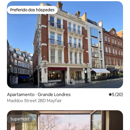
Preferido dos hóspedes
Preferido dos hóspedes
Apartamento ⋅ Grande Londres
5 de uma a
5 (20)
Maddox Street 2BD Mayfair
Superhost
Superhost