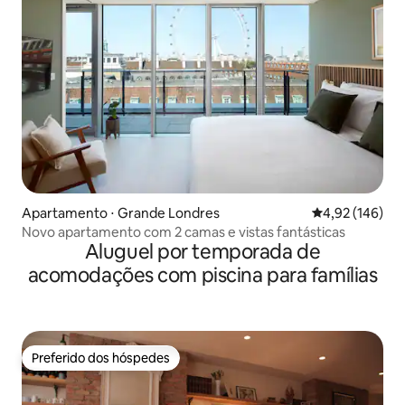
Apartamento ⋅ Grande Londres
4,92 de uma av
4,92 (146)
Novo apartamento com 2 camas e vistas fantásticas
Aluguel por temporada de
acomodações com piscina para famílias
Preferido dos hóspedes
Preferido dos hóspedes