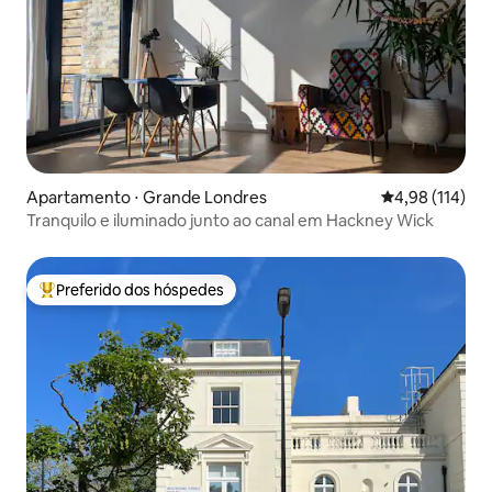
Apartamento ⋅ Grande Londres
4,98 de uma av
4,98 (114)
Tranquilo e iluminado junto ao canal em Hackney Wick
Preferido dos hóspedes
Entre os melhores preferidos dos hóspedes