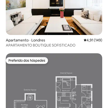
Apartamento ⋅ Londres
4,91 de uma av
4,91 (149)
APARTAMENTO BOUTIQUE SOFISTICADO
Preferido dos hóspedes
Preferido dos hóspedes