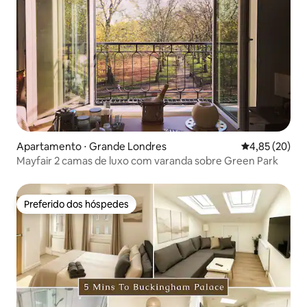
Apartamento ⋅ Grande Londres
4,85 de uma a
4,85 (20)
Mayfair 2 camas de luxo com varanda sobre Green Park
Preferido dos hóspedes
Preferido dos hóspedes