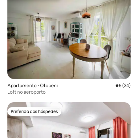
Apartamento ⋅ Otopeni
5 de uma a
5 (24)
Loft no aeroporto
Preferido dos hóspedes
Preferido dos hóspedes