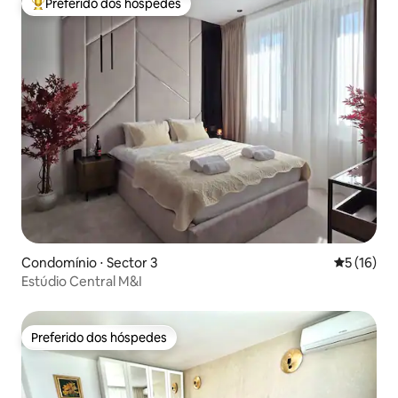
Preferido dos hóspedes
Entre os melhores preferidos dos hóspedes
Condomínio ⋅ Sector 3
5 de uma a
5 (16)
Estúdio Central M&I
Preferido dos hóspedes
Preferido dos hóspedes