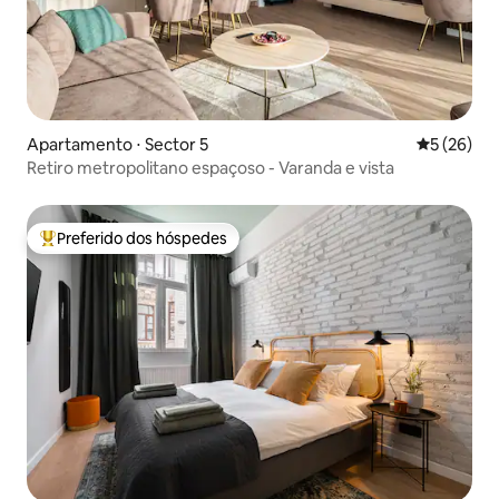
Apartamento ⋅ Sector 5
5 de uma a
5 (26)
Retiro metropolitano espaçoso - Varanda e vista
Preferido dos hóspedes
Entre os melhores preferidos dos hóspedes