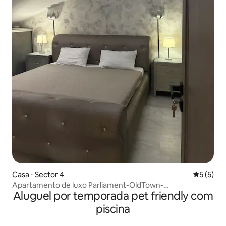
Casa ⋅ Sector 4
5 de uma 
5 (5)
Apartamento de luxo Parliament-OldTown-
Aluguel por temporada pet friendly com
Estacionamento gratuito
piscina