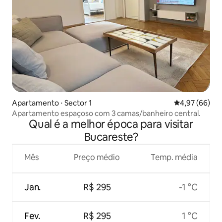
Apartamento ⋅ Sector 1
4,97 de uma a
4,97 (66)
Apartamento espaçoso com 3 camas/banheiro central.
Qual é a melhor época para visitar
Bucareste?
Mês
Preço médio
Temp. média
Jan.
R$ 295
-1 °C
Fev.
R$ 295
1 °C