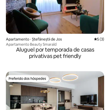
Apartamento ⋅ Ștefăneștii de Jos
5 de uma 
5 (3)
Apartamento Beauty Smarald
Aluguel por temporada de casas
privativas pet friendly
Preferido dos hóspedes
Preferido dos hóspedes