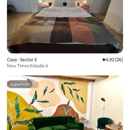
Casa ⋅ Sector 3
4,92 de uma a
4,92 (26)
New Times Estadia 4
Superhost
Superhost