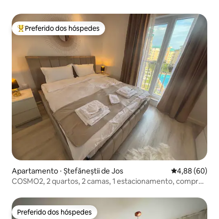
Preferido dos hóspedes
Entre os melhores preferidos dos hóspedes
Apartamento ⋅ Ștefăneștii de Jos
4,88 de uma av
4,88 (60)
COSMO2, 2 quartos, 2 camas, 1 estacionamento, compras
e natação
Preferido dos hóspedes
Preferido dos hóspedes