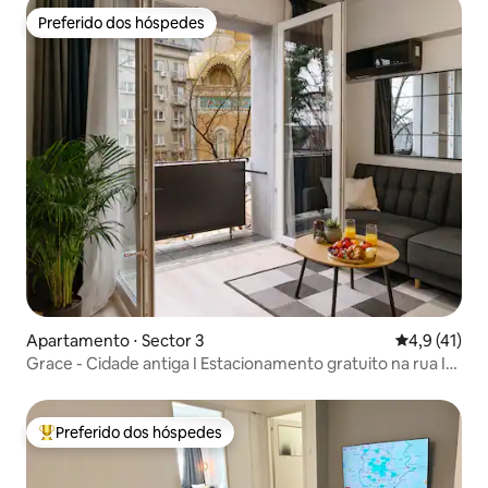
Preferido dos hóspedes
Preferido dos hóspedes
Apartamento ⋅ Sector 3
4,9 de uma a
4,9 (41)
Grace - Cidade antiga I Estacionamento gratuito na rua I
Varanda
Preferido dos hóspedes
Entre os melhores preferidos dos hóspedes