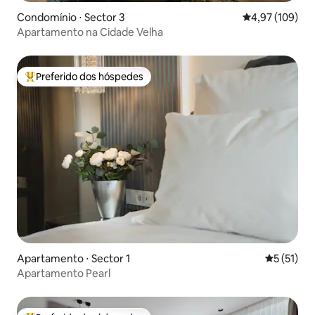
Condomínio ⋅ Sector 3
4,97 de uma av
4,97 (109)
Apartamento na Cidade Velha
Preferido dos hóspedes
Entre os melhores preferidos dos hóspedes
Apartamento ⋅ Sector 1
5 de uma a
5 (51)
Apartamento Pearl