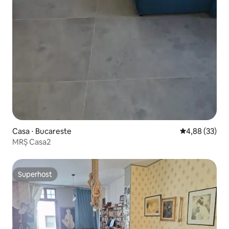
Casa ⋅ Bucareste
4,88 de uma a
4,88 (33)
MRȘ Casa2
Superhost
Superhost