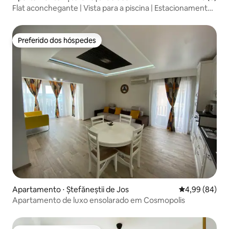
Flat aconchegante | Vista para a piscina | Estacionamento
gratuito | Check-in autônomo
Preferido dos hóspedes
Preferido dos hóspedes
Apartamento ⋅ Ștefăneștii de Jos
4,99 de uma av
4,99 (84)
Apartamento de luxo ensolarado em Cosmopolis