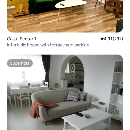
Casa ⋅ Sector 1
4,91 de uma av
4,91 (292)
Interbelic house with terrace and parking
Superhost
Superhost