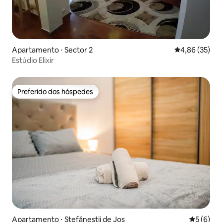
Apartamento ⋅ Sector 2
4,86 de uma a
4,86 (35)
Estúdio Elixir
Preferido dos hóspedes
Preferido dos hóspedes
Apartamento ⋅ Ștefăneștii de Jos
5 de uma 
5 (6)