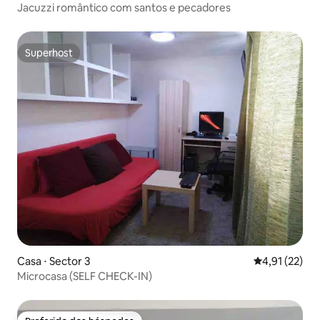
Jacuzzi romântico com santos e pecadores
Superhost
Superhost
Casa ⋅ Sector 3
4,91 de uma a
4,91 (22)
Microcasa (SELF CHECK-IN)