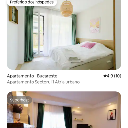
Preferido dos hóspedes
Preferido dos hóspedes
Apartamento ⋅ Bucareste
4,9 de uma a
4,9 (10)
Apartamento Sectorul 1 Atria urbano
Superhost
Superhost