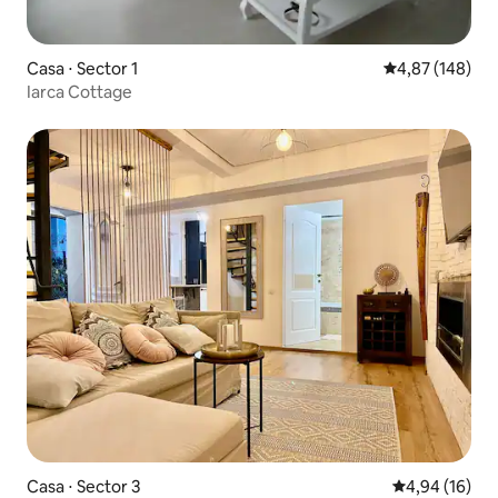
Casa ⋅ Sector 1
4,87 de uma av
4,87 (148)
Iarca Cottage
Casa ⋅ Sector 3
4,94 de uma a
4,94 (16)