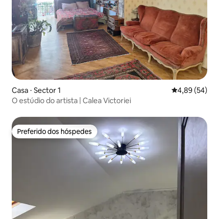
Casa ⋅ Sector 1
4,89 de uma a
4,89 (54)
O estúdio do artista | Calea Victoriei
Preferido dos hóspedes
Preferido dos hóspedes