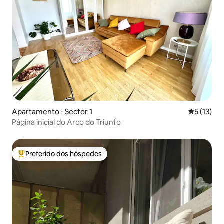
Apartamento ⋅ Sector 1
5 de uma a
5 (13)
Página inicial do Arco do Triunfo
Preferido dos hóspedes
Entre os melhores preferidos dos hóspedes