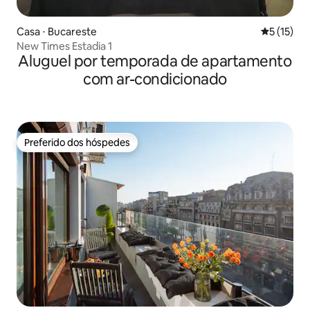
Casa ⋅ Bucareste
5 de uma a
5 (15)
New Times Estadia 1
Aluguel por temporada de apartamento
com ar-condicionado
Preferido dos hóspedes
Preferido dos hóspedes