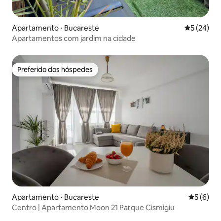
Apartamento ⋅ Bucareste
5 de uma a
5 (24)
Apartamentos com jardim na cidade
Preferido dos hóspedes
Preferido dos hóspedes
Apartamento ⋅ Bucareste
5 de uma 
5 (6)
Centro | Apartamento Moon 21 Parque Cismigiu