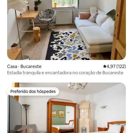
Casa ⋅ Bucareste
4,97 de uma av
4,97 (122)
Estadia tranquila e encantadora no coração de Bucareste
Preferido dos hóspedes
Preferido dos hóspedes