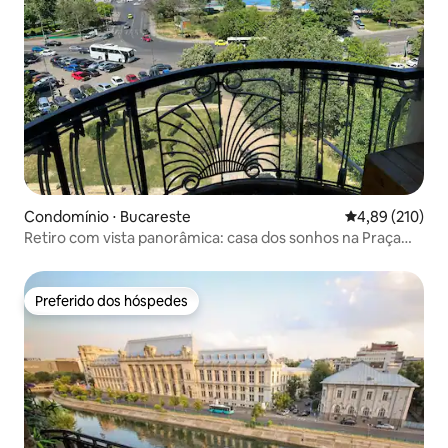
Condomínio ⋅ Bucareste
4,89 de uma av
4,89 (210)
Retiro com vista panorâmica: casa dos sonhos na Praça
Unirii
Preferido dos hóspedes
Preferido dos hóspedes