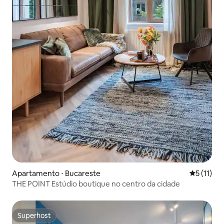
Apartamento ⋅ Bucareste
5 de uma a
5 (11)
THE POINT Estúdio boutique no centro da cidade
Superhost
Superhost