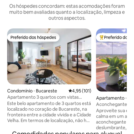
Os hóspedes concordam: estas acomodações foram
muito bem avaliadas quanto a localização, limpeza e
outros aspectos.
Preferido dos hóspedes
Preferido dos 
Preferido dos hóspedes
Entre os melhore
Condomínio ⋅ Bucareste
4,95 de uma avaliação média de 
4,95 (101)
Apartamento 3 quartos com vistas
Apartamento ⋅ Bu
soberbas | 3 varandas + estacionamento
Este belo apartamento de 3 quartos está
Aconchegante apa
localizado no coração de Bucareste, na
cobertura - Jacuz
Aproveite sua est
fronteira entre a cidade vívida e a Cidade
calma em um apa
Velha. Em termos de localização, não há
aconchegante e l
nada melhor do que isso. Das 3 varandas
deslumbrante, a u
você tem vistas incríveis da cidade. O
muitos restaurant