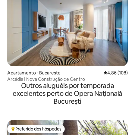
Apartamento ⋅ Bucareste
4,86 de uma av
4,86 (108)
Arcádia | Nova Construção de Centro
Outros aluguéis por temporada
excelentes perto de Opera Națională
București
Preferido dos hóspedes
Entre os melhores preferidos dos hóspedes