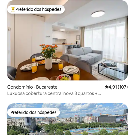
Preferido dos hóspedes
Entre os melhores preferidos dos hóspedes
Condomínio ⋅ Bucareste
4,91 de uma av
4,91 (107)
Luxuosa cobertura central nova 3 quartos +
estacionamento
Preferido dos hóspedes
Preferido dos hóspedes