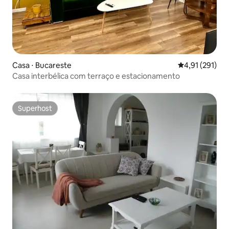
Casa ⋅ Bucareste
4,91 de uma av
4,91 (291)
Casa interbélica com terraço e estacionamento
Superhost
Superhost