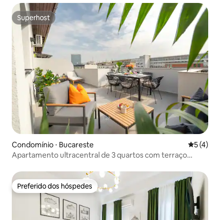
Superhost
Superhost
Condomínio ⋅ Bucareste
5 de uma 
5 (4)
Apartamento ultracentral de 3 quartos com terraço
espetacular e ensolarado
Preferido dos hóspedes
Preferido dos hóspedes