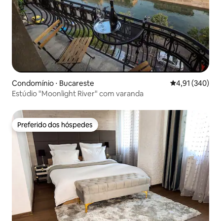
Condomínio ⋅ Bucareste
4,91 de uma av
4,91 (340)
Estúdio "Moonlight River" com varanda
Preferido dos hóspedes
Preferido dos hóspedes