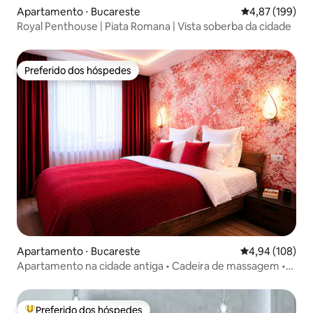
Apartamento ⋅ Bucareste
4,87 de uma av
4,87 (199)
Royal Penthouse | Piata Romana | Vista soberba da cidade
Preferido dos hóspedes
Preferido dos hóspedes
Apartamento ⋅ Bucareste
4,94 de uma av
4,94 (108)
Apartamento na cidade antiga • Cadeira de massagem •
Estação de metrô
Preferido dos hóspedes