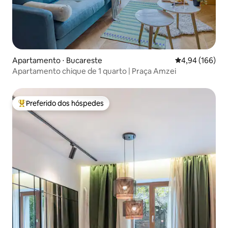
Apartamento ⋅ Bucareste
4,94 de uma av
4,94 (166)
Apartamento chique de 1 quarto | Praça Amzei
Preferido dos hóspedes
Entre os melhores preferidos dos hóspedes