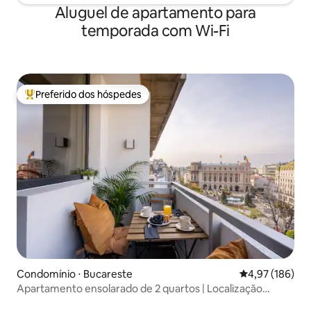
Aluguel de apartamento para
temporada com Wi-Fi
Preferido dos hóspedes
Entre os melhores preferidos dos hóspedes
Condomínio ⋅ Bucareste
4,97 de uma av
4,97 (186)
Apartamento ensolarado de 2 quartos | Localização
privilegiada | Vistas deslumbrantes