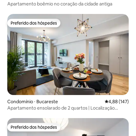
Apartamento boêmio no coração da cidade antiga
Preferido dos hóspedes
Preferido dos hóspedes
Condomínio ⋅ Bucareste
4,88 de uma av
4,88 (147)
Apartamento ensolarado de 2 quartos | Localização
privilegiada | 3 varandas
Preferido dos hóspedes
Preferido dos hóspedes