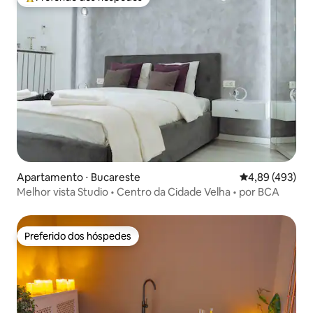
Entre os melhores preferidos dos hóspedes
Apartamento ⋅ Bucareste
4,89 de uma av
4,89 (493)
Melhor vista Studio • Centro da Cidade Velha • por BCA
Preferido dos hóspedes
Preferido dos hóspedes