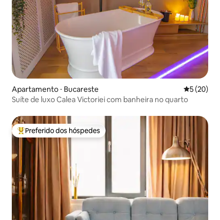
Apartamento ⋅ Bucareste
5 de uma a
5 (20)
Suíte de luxo Calea Victoriei com banheira no quarto
Preferido dos hóspedes
Entre os melhores preferidos dos hóspedes