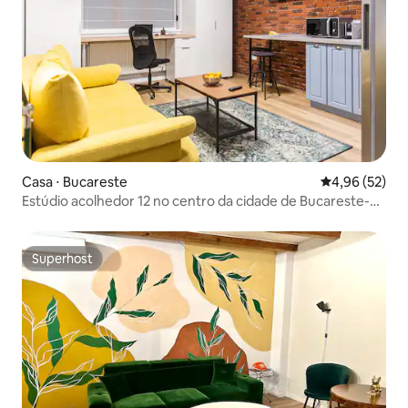
Casa ⋅ Bucareste
4,96 de uma a
4,96 (52)
Estúdio acolhedor 12 no centro da cidade de Bucareste-
Victoriei
Superhost
Superhost