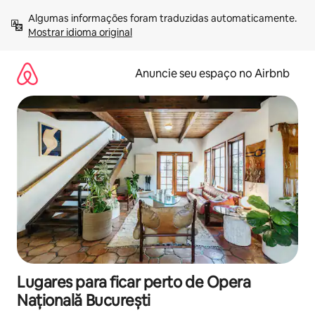
Pular
Algumas informações foram traduzidas automaticamente. 
para
Mostrar idioma original
o
conteúdo
Anuncie seu espaço no Airbnb
Lugares para ficar perto de Opera
Națională București