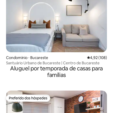
Condomínio ⋅ Bucareste
4,92 de uma av
4,92 (108)
Santuário Urbano de Bucareste | Centro de Bucareste
Aluguel por temporada de casas para
famílias
Preferido dos hóspedes
Preferido dos hóspedes