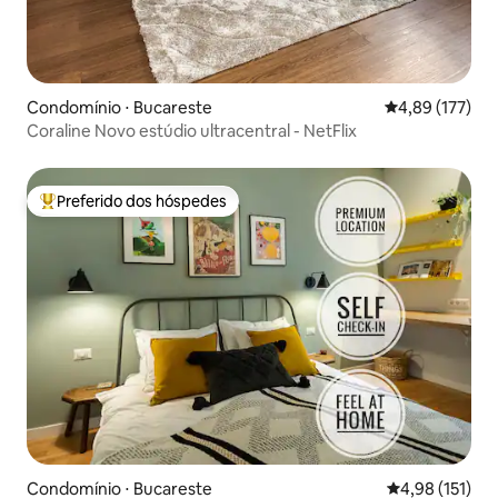
Condomínio ⋅ Bucareste
4,89 de uma av
4,89 (177)
Coraline Novo estúdio ultracentral - NetFlix
Preferido dos hóspedes
Entre os melhores preferidos dos hóspedes
Condomínio ⋅ Bucareste
4,98 de uma av
4,98 (151)