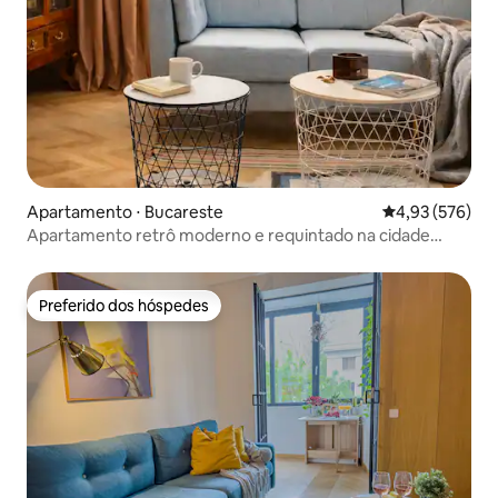
Apartamento ⋅ Bucareste
4,93 de uma av
4,93 (576)
Apartamento retrô moderno e requintado na cidade
antiga
Preferido dos hóspedes
Preferido dos hóspedes