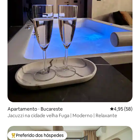
Apartamento ⋅ Bucareste
4,95 de uma a
4,95 (58)
Jacuzzi na cidade velha Fuga | Moderno | Relaxante
Preferido dos hóspedes
Entre os melhores preferidos dos hóspedes