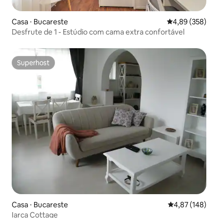
Casa ⋅ Bucareste
4,89 de uma ava
4,89 (358)
Desfrute de 1 - Estúdio com cama extra confortável
Superhost
Superhost
Casa ⋅ Bucareste
4,87 de uma av
4,87 (148)
Iarca Cottage