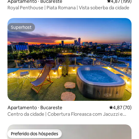
Apartamento ⋅ Bucareste
4,87 de uma av
4,87 (199)
Royal Penthouse | Piata Romana | Vista soberba da cidade
Superhost
Superhost
Apartamento ⋅ Bucareste
4,87 de uma a
4,87 (70)
Centro da cidade | Cobertura Floreasca com Jacuzzi e
Sauna
Preferido dos hóspedes
Preferido dos hóspedes