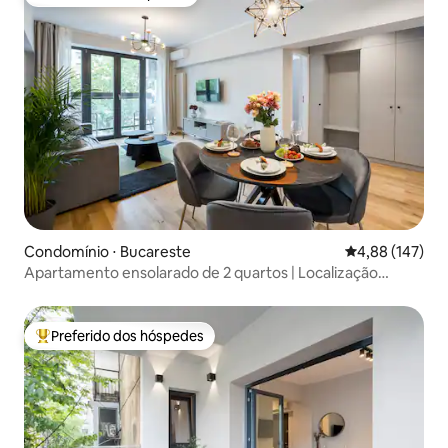
Preferido dos hóspedes
Condomínio ⋅ Bucareste
4,88 de uma av
4,88 (147)
Apartamento ensolarado de 2 quartos | Localização
privilegiada | 3 varandas
Preferido dos hóspedes
Entre os melhores preferidos dos hóspedes