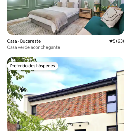
Casa ⋅ Bucareste
5 de uma a
5 (63)
Casa verde aconchegante
Preferido dos hóspedes
Preferido dos hóspedes