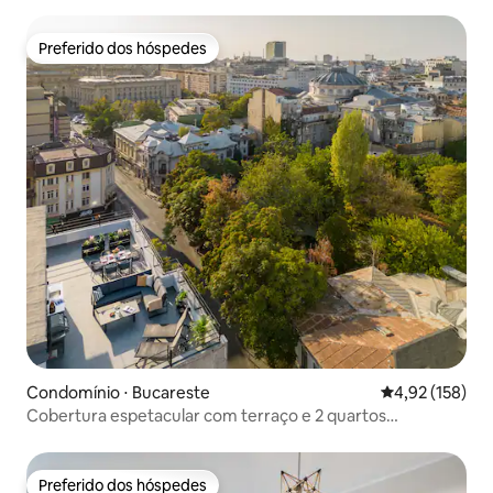
Preferido dos hóspedes
Preferido dos hóspedes
Condomínio ⋅ Bucareste
4,92 de uma av
4,92 (158)
Cobertura espetacular com terraço e 2 quartos
iluminados
Preferido dos hóspedes