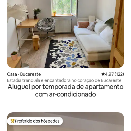
Casa ⋅ Bucareste
4,97 de uma av
4,97 (122)
Estadia tranquila e encantadora no coração de Bucareste
Aluguel por temporada de apartamento
com ar-condicionado
Preferido dos hóspedes
Entre os melhores preferidos dos hóspedes