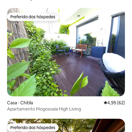
Preferido dos hóspedes
Preferido dos hóspedes
Casa ⋅ Chitila
4,95 de uma a
4,95 (62)
Apartamento Mogosoaia High Living
Preferido dos hóspedes
Preferido dos hóspedes