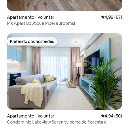
Apartamento ⋅ Voluntari
4,99 de uma a
4,99 (67)
Mk Apart Boutique Pipera 3rooms!
Preferido dos hóspedes
Preferido dos hóspedes
Apartamento ⋅ Voluntari
4,94 de uma a
4,94 (50)
Condomínio Lakeview Serenity perto de floresta e
restaurantes