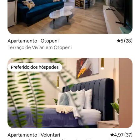
Apartamento ⋅ Otopeni
5 de uma a
5 (28)
Terraço de Vivian em Otopeni
Preferido dos hóspedes
Preferido dos hóspedes
Apartamento ⋅ Voluntari
4,97 de uma a
4,97 (37)