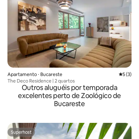
Apartamento ⋅ Bucareste
5 de uma 
5 (3)
The Deco Residence | 2 quartos
Outros aluguéis por temporada
excelentes perto de Zoológico de
Bucareste
Superhost
Superhost