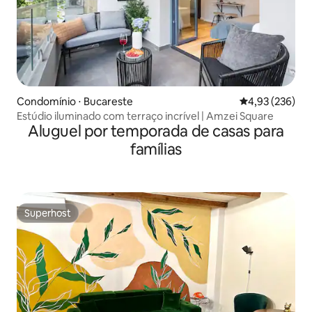
Condomínio ⋅ Bucareste
4,93 de uma av
4,93 (236)
Estúdio iluminado com terraço incrível | Amzei Square
Aluguel por temporada de casas para
famílias
Superhost
Superhost