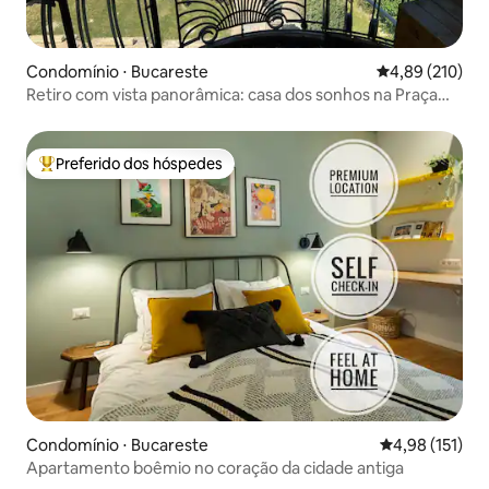
Condomínio ⋅ Bucareste
4,89 de uma av
4,89 (210)
Retiro com vista panorâmica: casa dos sonhos na Praça
Unirii
Preferido dos hóspedes
Entre os melhores preferidos dos hóspedes
Condomínio ⋅ Bucareste
4,98 de uma av
4,98 (151)
Apartamento boêmio no coração da cidade antiga