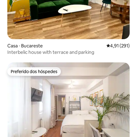
Casa ⋅ Bucareste
4,91 de uma av
4,91 (291)
Interbelic house with terrace and parking
Preferido dos hóspedes
Preferido dos hóspedes