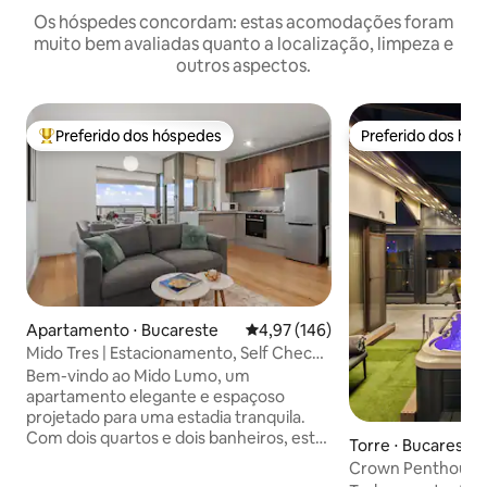
Os hóspedes concordam: estas acomodações foram
muito bem avaliadas quanto a localização, limpeza e
outros aspectos.
Preferido dos hóspedes
Preferido dos hó
Entre os melhores preferidos dos hóspedes
Preferido dos hó
Apartamento ⋅ Bucareste
4,97 de uma avaliação média de 
4,97 (146)
Mido Tres | Estacionamento, Self Check-
in, Segurança 24/7
Bem-vindo ao Mido Lumo, um
apartamento elegante e espaçoso
projetado para uma estadia tranquila.
Com dois quartos e dois banheiros, este
Torre ⋅ Bucareste
retiro moderno é perfeito para famílias,
amigos ou viajantes de negócios.