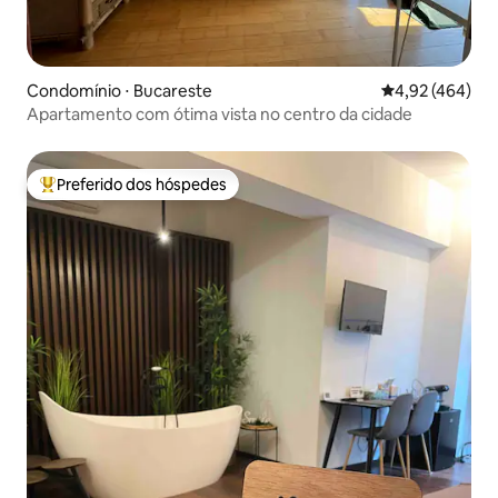
Condomínio ⋅ Bucareste
4,92 de uma av
4,92 (464)
Apartamento com ótima vista no centro da cidade
Preferido dos hóspedes
Entre os melhores preferidos dos hóspedes