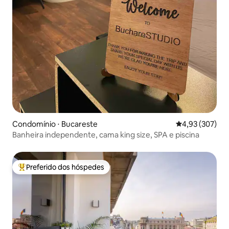
Condomínio ⋅ Bucareste
4,93 de uma av
4,93 (307)
Banheira independente, cama king size, SPA e piscina
Preferido dos hóspedes
Entre os melhores preferidos dos hóspedes