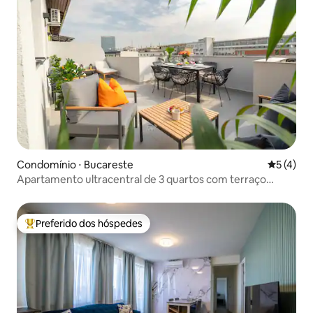
Condomínio ⋅ Bucareste
5 de uma 
5 (4)
Apartamento ultracentral de 3 quartos com terraço
espetacular e ensolarado
Preferido dos hóspedes
Entre os melhores preferidos dos hóspedes