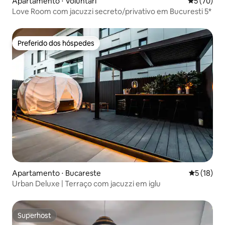
Apartamento ⋅ Voluntari
5 de uma a
5 (70)
Love Room com jacuzzi secreto/privativo em Bucuresti 5*
Preferido dos hóspedes
Preferido dos hóspedes
Apartamento ⋅ Bucareste
5 de uma a
5 (18)
Urban Deluxe | Terraço com jacuzzi em iglu
Superhost
Superhost