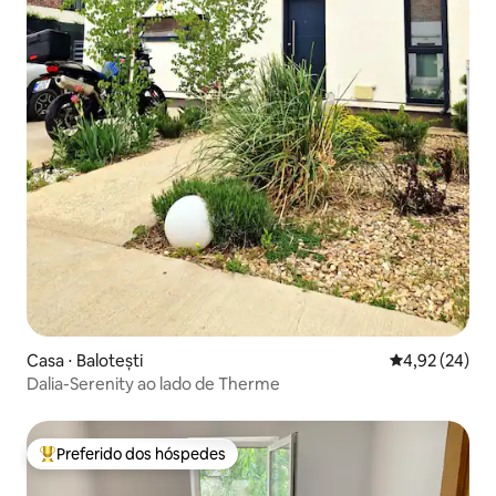
Casa ⋅ Balotești
4,92 de uma a
4,92 (24)
Dalia-Serenity ao lado de Therme
Preferido dos hóspedes
Entre os melhores preferidos dos hóspedes