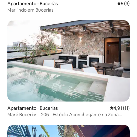
Apartamento ⋅ Bucerías
5 de uma 
5 (3)
Mar lindo em Bucerias
Apartamento ⋅ Bucerías
4,91 de uma a
4,91 (11)
Maré Bucerías - 206 - Estúdio Aconchegante na Zona
Dorada