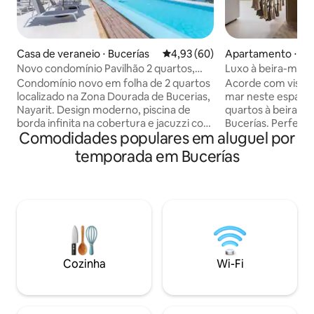
Casa de veraneio ⋅ Bucerías
4,93 de uma avaliação média de
4,93 (60)
Apartamento ⋅ Bu
Novo condomínio Pavilhão 2 quartos,
Luxo à beira-mar 
piscina de borda infinita e jacuzzi
piscinas + terraço
Condomínio novo em folha de 2 quartos
Acorde com vistas
localizado na Zona Dourada de Bucerias,
mar neste espaço
Nayarit. Design moderno, piscina de
quartos à beira-m
borda infinita na cobertura e jacuzzi com
Bucerías. Perfeito 
Comodidades populares em aluguel por
vistas deslumbrantes para a Bahia de
de inverno e esca
Banderas. Inclui comodidades de
em grupo, o condo
temporada em Bucerías
academia, refeições ao ar livre e
banheiros privati
churrasqueira. Wi-Fi de alta velocidade,
quartos, um ampl
segurança 24 horas por dia, 7 dias por
para apreciar o pô
semana e concierge. Cozinha
a gás, frigobar e ár
totalmente equipada, máquina de lavar
Desfrute de Wi-Fi 
louça, máquina de lavar/secar Quarto
inteligente, cortin
principal 1 - Cama King Size, TV LCD
na unidade, piscin
Samsung, banheiro privativo e unidade
terraço, spa, acad
Cozinha
Wi-Fi
de ar condicionado. Quarto 2 - Cama
uma das praias mai
Queen Size, Ar Condicionado, Vista
de Bucerías.
Parcial do Mar Varanda privativa