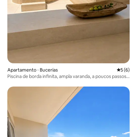
Apartamento ⋅ Bucerías
5 de uma 
5 (6)
Piscina de borda infinita, ampla varanda, a poucos passos
da praia