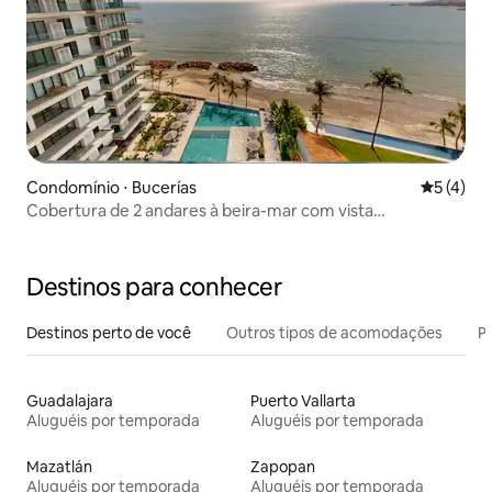
Condomínio ⋅ Bucerías
5 de uma 
5 (4)
Cobertura de 2 andares à beira-mar com vista
deslumbrante
Destinos para conhecer
Destinos perto de você
Outros tipos de acomodações
Pr
Guadalajara
Puerto Vallarta
Aluguéis por temporada
Aluguéis por temporada
Mazatlán
Zapopan
Aluguéis por temporada
Aluguéis por temporada