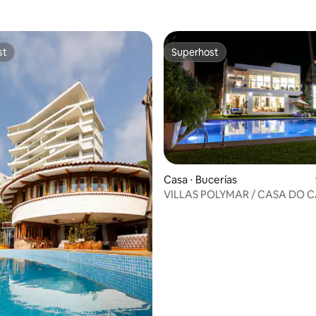
st
Superhost
st
Superhost
Casa ⋅ Bucerías
VILLAS POLYMAR / CASA DO 
édia de 5, 127 avaliações