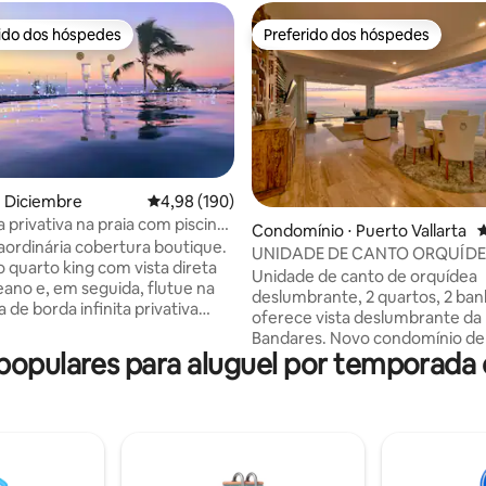
rido dos hóspedes
Preferido dos hóspedes
 melhores preferidos dos hóspedes
Preferido dos hóspedes
de Diciembre
4,98 de uma avaliação média de 5, 190 avalia
4,98 (190)
 privativa na praia com piscina
média de 5, 15 avaliações
Condomínio ⋅ Puerto Vallarta
4
nfinita e vista para o mar
ordinária cobertura boutique.
UNIDADE DE CANTO ORQUÍDE
 quarto king com vista direta
FRENTE DE PRAIA DE LUXO
Unidade de canto de orquídea
eano e, em seguida, flutue na
deslumbrante, 2 quartos, 2 ban
a de borda infinita privativa
oferece vista deslumbrante da 
o Pacífico se estende até o
Bandares. Novo condomínio de
pada
populares para aluguel por temporada
estilo resort que oferece 2 pisc
. A área de estar possui uma
grandes, academia, restaurante
rotativa que segue você onde
cobertura, limpeza doméstica 
esteja na suíte. Cozinha
segurança 24 horas. Janelas do
e equipada, lençóis premium e
que abrem completamente o e
e você precisa para nunca mais
localizado em Conchas Chinas. Acesso
r + localização privilegiada: a
direto à praia, a uma curta dist