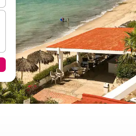
ore-os usando as seta para cima e para baixo do teclado ou tocando e