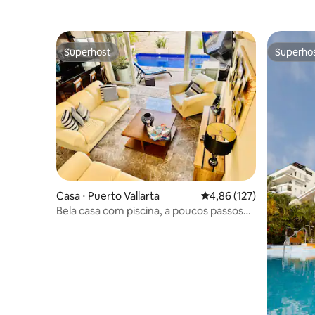
Superhost
Superho
Superhost
Superho
Casa ⋅ Puerto Vallarta
4,86 de uma avaliação m
4,86 (127)
Bela casa com piscina, a poucos passos
da praia