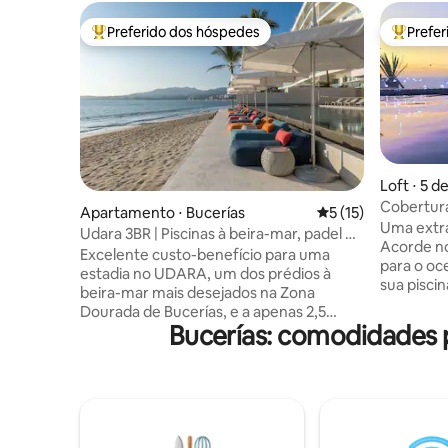
Preferido dos hóspedes
Prefe
Entre os melhores preferidos dos hóspedes
Entre os
Loft ⋅ 5 
Cobertura
Apartamento ⋅ Bucerías
5 de uma avaliação 
5 (15)
de borda i
Uma extra
Udara 3BR | Piscinas à beira-mar, padel +
Acorde no
terraço
Excelente custo-benefício para uma
para o oc
estadia no UDARA, um dos prédios à
sua piscin
beira-mar mais desejados na Zona
enquanto 
Dourada de Bucerías, e a apenas 2,5
horizonte. Perfeito para uma esca
Bucerías: comodidades 
quadras da praça principal do centro da
romântica
cidade. Este moderno apartamento de 3
smart TV 
quartos oferece privacidade com
quer que 
banheiras privativas em todos os
totalment
quartos, um espaço de estar aberto e
tudo o qu
brilhante e vistas para a cidade e para a
querer sai
montanha a partir da varanda voltada