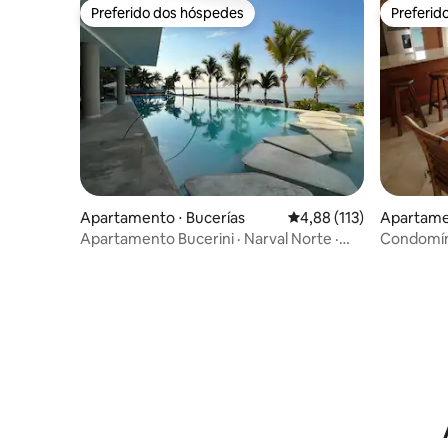
Preferido dos hóspedes
Preferid
Preferido dos hóspedes
Preferid
Apartamento ⋅ Bucerías
4,88 de uma avaliação m
4,88 (113)
Apartamen
Apartamento Bucerini · Narval Norte ·
Condomíni
Vista Mar + Piscina!
dois quar