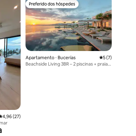
Preferido dos hóspedes
Preferido dos hóspedes
Apartamento ⋅ Bucerías
5 de uma avaliaçã
5 (7)
Beachside Living 3BR – 2 piscinas + praia+
ções
piscina
4,96 de uma avaliação média de 5, 27 avaliações
4,96 (27)
 mar
a