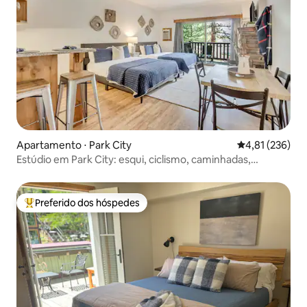
Apartamento ⋅ Park City
4,81 de uma av
4,81 (236)
Estúdio em Park City: esqui, ciclismo, caminhadas,
banheira de hidromassagem
Preferido dos hóspedes
Entre os melhores preferidos dos hóspedes