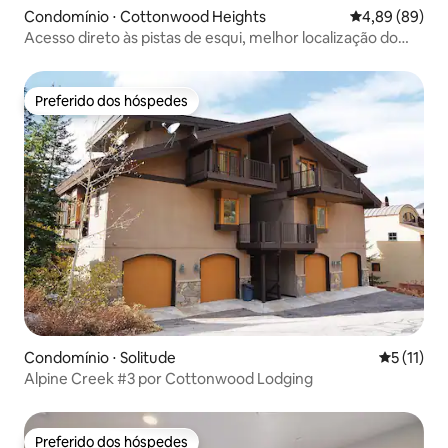
Condomínio ⋅ Cottonwood Heights
4,89 de uma av
4,89 (89)
Acesso direto às pistas de esqui, melhor localização do
Solitude Resort Village
Preferido dos hóspedes
Preferido dos hóspedes
Condomínio ⋅ Solitude
5 de uma a
5 (11)
Alpine Creek #3 por Cottonwood Lodging
Preferido dos hóspedes