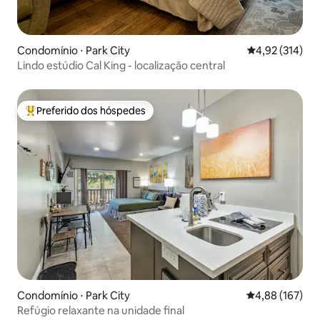
Condomínio ⋅ Park City
4,92 de uma av
4,92 (314)
Lindo estúdio Cal King - localização central
Preferido dos hóspedes
Entre os melhores preferidos dos hóspedes
Condomínio ⋅ Park City
4,88 de uma av
4,88 (167)
Refúgio relaxante na unidade final