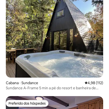
Cabana ⋅ Sundance
4,98 de uma av
4,98 (112)
Sundance A-Frame 5 min a pé do resort e banheira de
hidromassagem XL
Preferido dos hóspedes
Preferido dos hóspedes