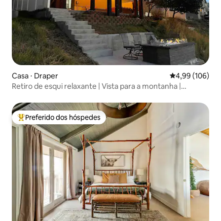
Casa ⋅ Draper
4,99 de uma av
4,99 (106)
Retiro de esqui relaxante | Vista para a montanha |
Banheira de hidromassagem | Jogos
Preferido dos hóspedes
Entre os melhores preferidos dos hóspedes