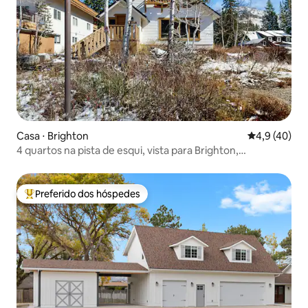
Casa ⋅ Brighton
4,9 de uma a
4,9 (40)
4 quartos na pista de esqui, vista para Brighton,
elevadores a pé
Preferido dos hóspedes
Entre os melhores preferidos dos hóspedes