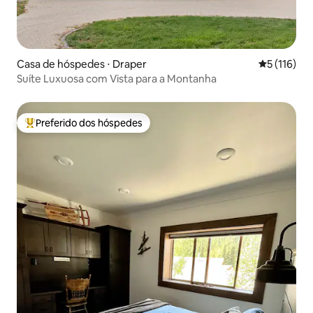
Casa de hóspedes ⋅ Draper
5 de uma av
5 (116)
Suíte Luxuosa com Vista para a Montanha
Preferido dos hóspedes
Entre os melhores preferidos dos hóspedes