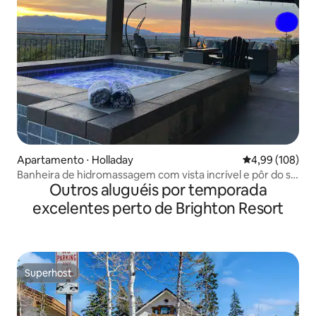
Apartamento ⋅ Holladay
4,99 de uma av
4,99 (108)
Banheira de hidromassagem com vista incrível e pôr do sol
Outros aluguéis por temporada
perto de cânions
excelentes perto de Brighton Resort
Superhost
Superhost