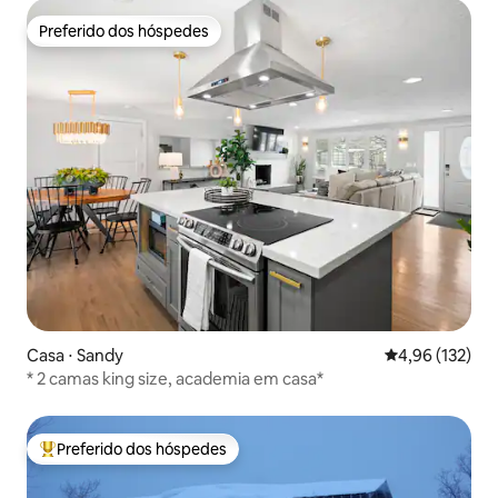
Preferido dos hóspedes
Preferido dos hóspedes
Casa ⋅ Sandy
4,96 de uma av
4,96 (132)
* 2 camas king size, academia em casa*
Preferido dos hóspedes
Entre os melhores preferidos dos hóspedes