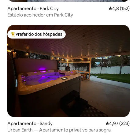
Apartamento ⋅ Park City
4,8 de uma av
4,8 (152)
Estúdio acolhedor em Park City
Preferido dos hóspedes
Entre os melhores preferidos dos hóspedes
Apartamento ⋅ Sandy
4,97 de uma av
4,97 (223)
Urban Earth — Apartamento privativo para sogra