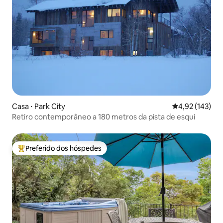
Casa ⋅ Park City
4,92 de uma av
4,92 (143)
Retiro contemporâneo a 180 metros da pista de esqui
Preferido dos hóspedes
Entre os melhores preferidos dos hóspedes