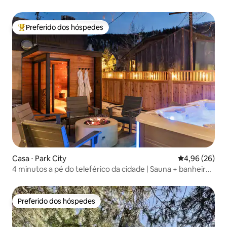
Preferido dos hóspedes
Entre os melhores preferidos dos hóspedes
Casa ⋅ Park City
4,96 de uma a
4,96 (26)
4 minutos a pé do teleférico da cidade | Sauna + banheira
de hidromassagem | 2 quartos de luxo
Preferido dos hóspedes
Preferido dos hóspedes