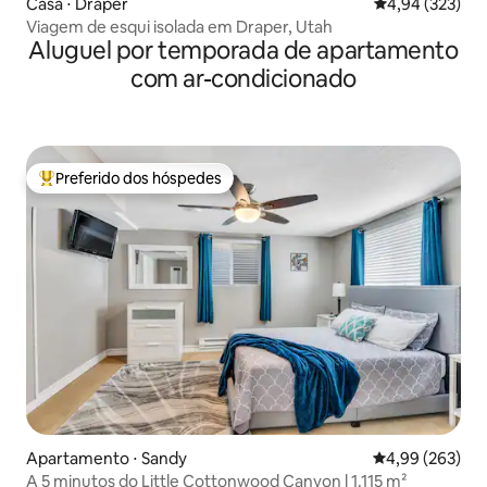
Casa ⋅ Draper
4,94 de uma av
4,94 (323)
Viagem de esqui isolada em Draper, Utah
Aluguel por temporada de apartamento
com ar-condicionado
Preferido dos hóspedes
Entre os melhores preferidos dos hóspedes
Apartamento ⋅ Sandy
4,99 de uma ava
4,99 (263)
A 5 minutos do Little Cottonwood Canyon l 1.115 m²