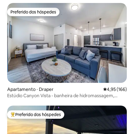
Preferido dos hóspedes
Preferido dos hóspedes
Apartamento ⋅ Draper
4,95 de uma av
4,95 (166)
Estúdio Canyon Vista - banheira de hidromassagem,
academia, térreo
Preferido dos hóspedes
Entre os melhores preferidos dos hóspedes