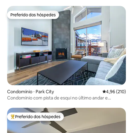
Preferido dos hóspedes
Preferido dos hóspedes
Condomínio ⋅ Park City
4,96 de uma av
4,96 (210)
Condomínio com pista de esqui no último andar e
comodidades de alto nível
Preferido dos hóspedes
Entre os melhores preferidos dos hóspedes