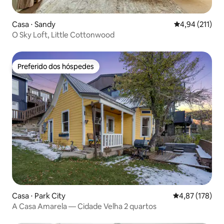
Casa ⋅ Sandy
4,94 de uma av
4,94 (211)
O Sky Loft, Little Cottonwood
Preferido dos hóspedes
Preferido dos hóspedes
Casa ⋅ Park City
4,87 de uma av
4,87 (178)
A Casa Amarela — Cidade Velha 2 quartos