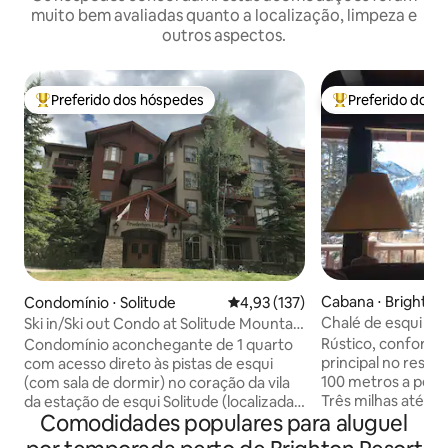
muito bem avaliadas quanto a localização, limpeza e
outros aspectos.
Preferido dos hóspedes
Preferido dos 
Entre os melhores preferidos dos hóspedes
Entre os melhore
Cabana ⋅ Brighton
Condomínio ⋅ Solitude
4,93 de uma avaliação média de 
4,93 (137)
Chalé de esqui e 
Ski in/Ski out Condo at Solitude Mountain
Utah
Resort
Rústico, confortáv
Condomínio aconchegante de 1 quarto
principal no resor
com acesso direto às pistas de esqui
100 metros a pé do
(com sala de dormir) no coração da vila
Três milhas até o 
da estação de esqui Solitude (localizada
Comodidades populares para aluguel
Solitude. Belas vis
em Big Cottonwood Canyon). Este
propriedade. Os r
condomínio de mais de 800 pés