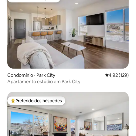
Preferido dos hóspedes
Condomínio ⋅ Park City
4,92 de uma av
4,92 (129)
Apartamento estúdio em Park City
Preferido dos hóspedes
Entre os melhores preferidos dos hóspedes