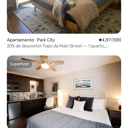
Apartamento ⋅ Park City
4,97 de uma av
4,97 (109)
20% de desconto! Topo da Main Street — 1 quarto,
estacionamento GRATUITO
Superhost
Superhost