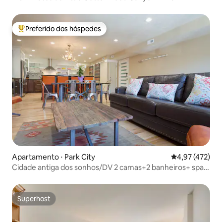
Preferido dos hóspedes
Entre os melhores preferidos dos hóspedes
Apartamento ⋅ Park City
4,97 de uma av
4,97 (472)
Cidade antiga dos sonhos/DV 2 camas+2 banheiros+ spa
privativo
Superhost
Superhost