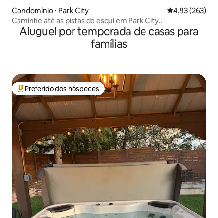
Condomínio ⋅ Park City
4,93 de uma av
4,93 (263)
Caminhe até as pistas de esqui em Park City
Aluguel por temporada de casas para
Mountain/Canyons
famílias
Preferido dos hóspedes
Entre os melhores preferidos dos hóspedes