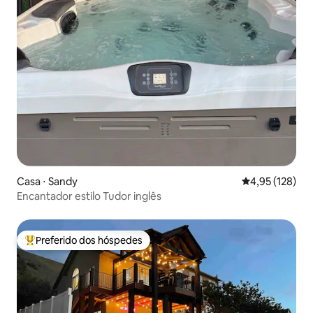
Casa ⋅ Sandy
4,95 de uma av
4,95 (128)
Encantador estilo Tudor inglês
Preferido dos hóspedes
Entre os melhores preferidos dos hóspedes