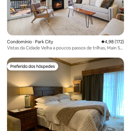
Condomínio ⋅ Park City
4,98 de uma av
4,98 (172)
Vistas da Cidade Velha a poucos passos de trilhas, Main St |
A/C
Preferido dos hóspedes
Preferido dos hóspedes