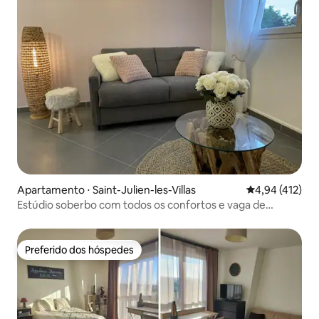
Apartamento ⋅ Saint-Julien-les-Villas
4,94 de uma av
4,94 (412)
Estúdio soberbo com todos os confortos e vaga de
estacionamento
Preferido dos hóspedes
Preferido dos hóspedes