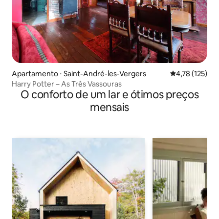
Apartamento ⋅ Saint-André-les-Vergers
4,78 de uma av
4,78 (125)
Harry Potter – As Três Vassouras
O conforto de um lar e ótimos preços
mensais