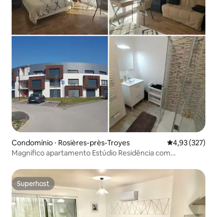
Condomínio ⋅ Rosières-près-Troyes
4,93 de uma av
4,93 (327)
Magnífico apartamento Estúdio Residência com
estacionamento
Superhost
Superhost