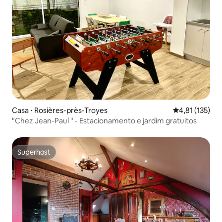
Casa ⋅ Rosières-près-Troyes
4,81 de uma av
4,81 (135)
"Chez Jean-Paul " - Estacionamento e jardim gratuitos
Superhost
Superhost