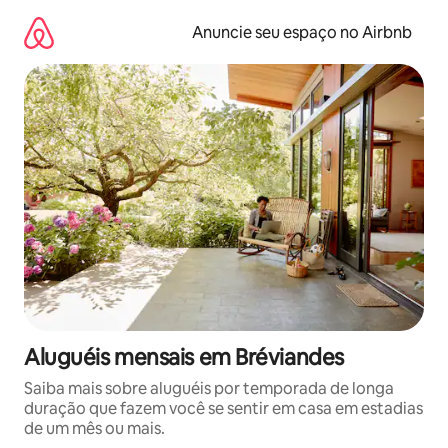
Pular
para
Anuncie seu espaço no Airbnb
o
conteúdo
Aluguéis mensais em Bréviandes
Saiba mais sobre aluguéis por temporada de longa
duração que fazem você se sentir em casa em estadias
de um mês ou mais.