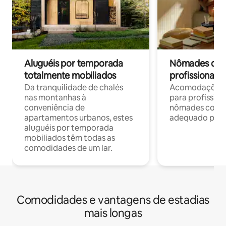
Aluguéis por temporada
Nômades digit
totalmente mobiliados
profissionais 
Da tranquilidade de chalés
Acomodações c
nas montanhas à
para profission
conveniência de
nômades com W
apartamentos urbanos, estes
adequado para 
aluguéis por temporada
mobiliados têm todas as
comodidades de um lar.
Comodidades e vantagens de estadias
mais longas