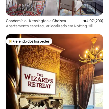
Condomínio ⋅ Kensington e Chelsea
4,97 de uma ava
4,97 (200)
Apartamento espetacular localizado em Notting Hill
Preferido dos hóspedes
Entre os melhores preferidos dos hóspedes