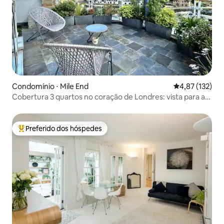
Condomínio ⋅ Mile End
4,87 de uma av
4,87 (132)
Cobertura 3 quartos no coração de Londres: vista para a
cidade de Londres
Preferido dos hóspedes
Entre os melhores preferidos dos hóspedes