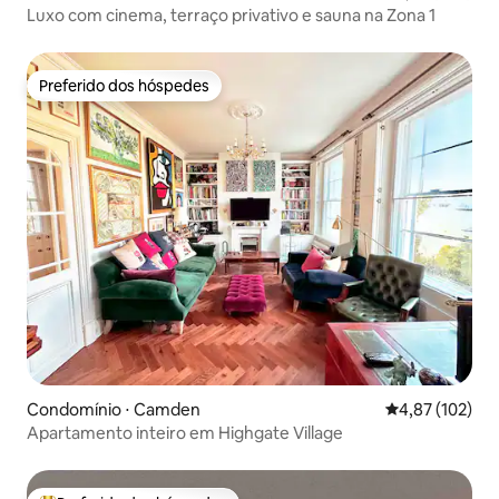
Luxo com cinema, terraço privativo e sauna na Zona 1
Preferido dos hóspedes
Preferido dos hóspedes
Condomínio ⋅ Camden
4,87 de uma av
4,87 (102)
Apartamento inteiro em Highgate Village