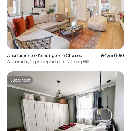
Apartamento ⋅ Kensington e Chelsea
4,96 de uma av
4,96 (108)
Acomodação privilegiada em Notting Hill
Superhost
Superhost