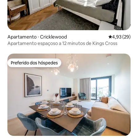
Apartamento ⋅ Cricklewood
4,93 de uma a
4,93 (29)
Apartamento espaçoso a 12 minutos de Kings Cross
Preferido dos hóspedes
Preferido dos hóspedes