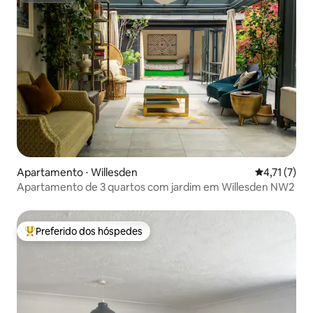
Apartamento ⋅ Willesden
4,71 de uma 
4,71 (7)
Apartamento de 3 quartos com jardim em Willesden NW2
Preferido dos hóspedes
Entre os melhores preferidos dos hóspedes