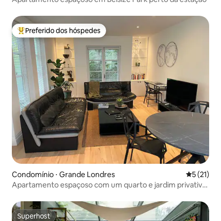
Preferido dos hóspedes
Entre os melhores preferidos dos hóspedes
Condomínio ⋅ Grande Londres
5 de uma a
5 (21)
Apartamento espaçoso com um quarto e jardim privativo,
Londres
Superhost
Superhost