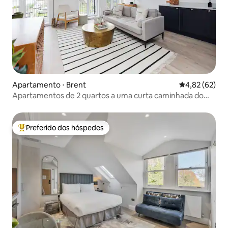
Apartamento ⋅ Brent
4,82 de uma a
4,82 (62)
Apartamentos de 2 quartos a uma curta caminhada do
Estádio de Wembley
Preferido dos hóspedes
Entre os melhores preferidos dos hóspedes