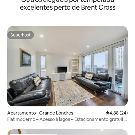
excelentes perto de Brent Cross
Superhost
Superhost
Apartamento ⋅ Grande Londres
4,88 de uma a
4,88 (24)
Flat moderno – Acesso à lagoa – Estacionamento gratuito
e academia