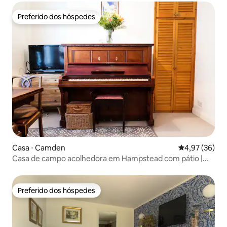
Preferido dos hóspedes
Preferido dos hóspedes
Casa ⋅ Camden
4,97 de uma a
4,97 (36)
Casa de campo acolhedora em Hampstead com pátio |
Pass The Key
Preferido dos hóspedes
Preferido dos hóspedes