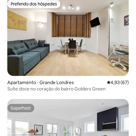
Preferido dos hóspedes
Preferido dos hóspedes
Apartamento ⋅ Grande Londres
4,93 de uma a
4,93 (67)
Suíte doce no coração do bairro Golders Green
Superhost
Superhost