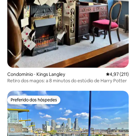
Condomínio ⋅ Kings Langley
4,97 de uma av
4,97 (211)
Retiro dos magos: a 8 minutos do estúdio de Harry Potter
Preferido dos hóspedes
Preferido dos hóspedes