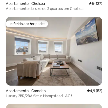
Apartamento ⋅ Chelsea
5 de uma av
5 (127)
Apartamento de luxo de 2 quartos em Chelsea
Preferido dos hóspedes
Preferido dos hóspedes
Apartamento ⋅ Camden
4,9 de uma a
4,9 (52)
Luxury 2BR/2BA flat in Hampstead | AC !