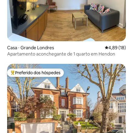
Casa ⋅ Grande Londres
4,89 de uma a
4,89 (18)
Apartamento aconchegante de 1 quarto em Hendon
Preferido dos hóspedes
Entre os melhores preferidos dos hóspedes