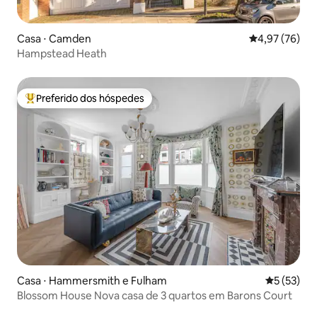
Casa ⋅ Camden
4,97 de uma a
4,97 (76)
Hampstead Heath
Preferido dos hóspedes
Entre os melhores preferidos dos hóspedes
Casa ⋅ Hammersmith e Fulham
5 de uma a
5 (53)
Blossom House Nova casa de 3 quartos em Barons Court