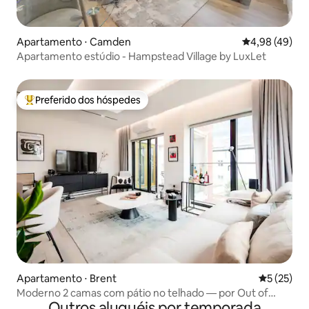
Apartamento ⋅ Camden
4,98 de uma a
4,98 (49)
Apartamento estúdio - Hampstead Village by LuxLet
Preferido dos hóspedes
Entre os melhores preferidos dos hóspedes
Apartamento ⋅ Brent
5 de uma a
5 (25)
Moderno 2 camas com pátio no telhado — por Out of
Outros aluguéis por temporada
Office Li