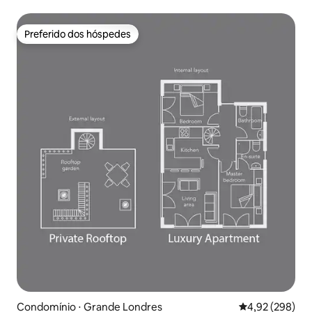
Preferido dos hóspedes
Preferido dos hóspedes
Condomínio ⋅ Grande Londres
4,92 de uma ava
4,92 (298)