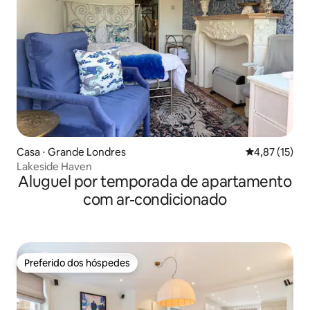
Casa ⋅ Grande Londres
4,87 de uma a
4,87 (15)
Lakeside Haven
Aluguel por temporada de apartamento
com ar-condicionado
Preferido dos hóspedes
Preferido dos hóspedes