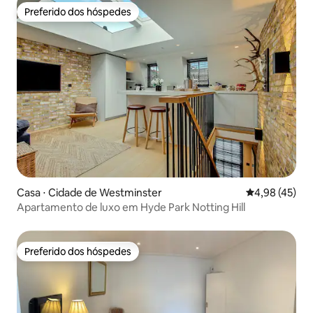
Preferido dos hóspedes
Preferido dos hóspedes
Casa ⋅ Cidade de Westminster
4,98 de uma a
4,98 (45)
Apartamento de luxo em Hyde Park Notting Hill
Preferido dos hóspedes
Preferido dos hóspedes