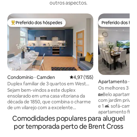
outros aspectos.
Preferido dos hóspedes
Preferido dos hó
Entre os melhores preferidos dos hóspedes
Preferido dos hó
Condomínio ⋅ Camden
4,97 de uma avaliação média de 
4,97 (155)
Apartamento ⋅ Gr
Duplex familiar de 3 quartos em West
res
Os melhores 3 qua
Hampstead • 3 linhas de metrô
Sejam bem-vindos a este duplex
🏡Belo apartament
ensolarado em uma casa vitoriana da
com jardim privativo 🛌 3 camas de 
década de 1850, que combina o charme
e 1 🛋️ sofá-cama 🚆 em frente ao
de um vilarejo com a excelente
apartamento fica a 
conectividade de Londres. Oferece 3
Comodidades populares para aluguel
minutos a pé da e
quartos duplos, 2 banheiros e uma área
Hendon 🚌 Um ponto de ônibus fica ao
de estar/jantar bem iluminada para 6
por temporada perto de Brent Cross
lado do apartamen
pessoas. Cozinha nova em folha com
supermercado, caf
máquina de lavar louça, forno duplo,