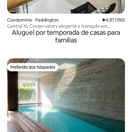
Condomínio ⋅ Paddington
4,97 de uma av
4,97 (150)
Central XL Conservatory elegante e tranquilo em
Aluguel por temporada de casas para
Paddington
famílias
Preferido dos hóspedes
Preferido dos hóspedes