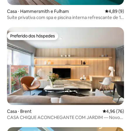
Casa ⋅ Hammersmith e Fulham
4,89 de uma 
4,89 (9)
Suíte privativa com spa e piscina interna refrescante de 12
m
Preferido dos hóspedes
Preferido dos hóspedes
Casa ⋅ Brent
4,96 de uma a
4,96 (76)
CASA CHIQUE ACONCHEGANTE COM JARDIM — Novo
anúncio