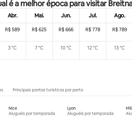
al é a melhor época para visitar Breitn
Abr.
Mai.
Jun.
Jul.
Ago.
R$ 589
R$ 625
R$ 666
R$ 778
R$ 789
3 °C
7 °C
10 °C
12 °C
13 °C
es
Principais pontos turísticos por perto
Nice
Lyon
Mil
Aluguéis por temporada
Aluguéis por temporada
Al