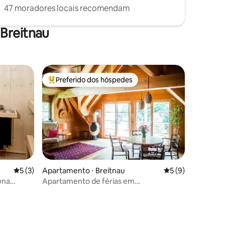
47 moradores locais recomendam
Breitnau
Preferido dos hóspedes
Entre os melhores preferidos dos hóspedes
ções
5 de uma avaliação média de 5, 3 avaliações
5 (3)
Apartamento ⋅ Breitnau
5 de uma avaliaçã
5 (9)
una
Apartamento de férias em
ra
Hirschenmoor