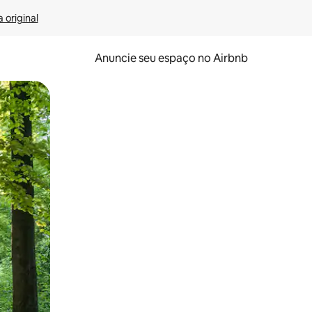
 original
Anuncie seu espaço no Airbnb
 deslizando o dedo na tela.