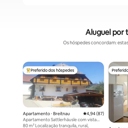
Aluguel por
Os hóspedes concordam: estas
Preferido dos hóspedes
Preferid
Entre os melhores preferidos dos hóspedes
Preferid
Apartamento ⋅ Breitnau
4,94 de uma avaliação 
4,94 (87)
Apartamento Sattlerhäusle com vista
para Feldberg
80 m² Localização tranquila, rural,