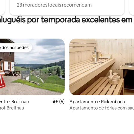
23 moradores locais recomendam
aluguéis por temporada excelentes em 
o dos hóspedes
o dos hóspedes
to ⋅ Breitnau
5 de uma avaliação média de 5, 5 avalia
5 (5)
Apartamento ⋅ Rickenbach
of Breitnau
Apartamento de férias com sa
privativa no sul da Floresta Neg