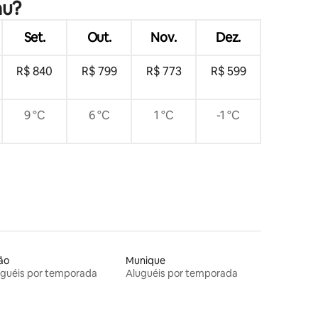
au?
Set.
Out.
Nov.
Dez.
R$ 840
R$ 799
R$ 773
R$ 599
9 °C
6 °C
1 °C
-1 °C
ão
Munique
uguéis por temporada
Aluguéis por temporada