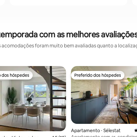
 temporada com as melhores avaliações
 acomodações foram muito bem avaliadas quanto a localizaçã
o dos hóspedes
Preferido dos hóspedes
o dos hóspedes
Preferido dos hóspedes
média de 5, 87 avaliações
Apartamento ⋅ Sélestat
4
Apartamento com ar-condicio