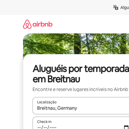
Pular
Algu
para
o
conteúdo
Aluguéis por temporada
em Breitnau
Encontre e reserve lugares incríveis no Airbnb
Localização
Quando os resultados estiverem disponíveis, expl
Check-in