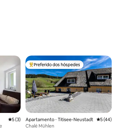
Preferido dos hóspedes
Entre os melhores preferidos dos hóspedes
5 de uma avaliação média de 5, 3 avaliações
5 (3)
Apartamento ⋅ Titisee-Neustadt
5 de uma avaliação
5 (44)
e
Chalé Mühlen
ções