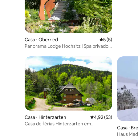
Casa ⋅ Oberried
5 de uma avaliação
5 (5)
Panorama Lodge Hochsitz | Spa privado |
Floresta Negra
Casa ⋅ Hinterzarten
4,92 de uma avaliação 
4,92 (53)
Casa de férias Hinterzarten em
Casa ⋅ Br
localização isolada
Haus Mad