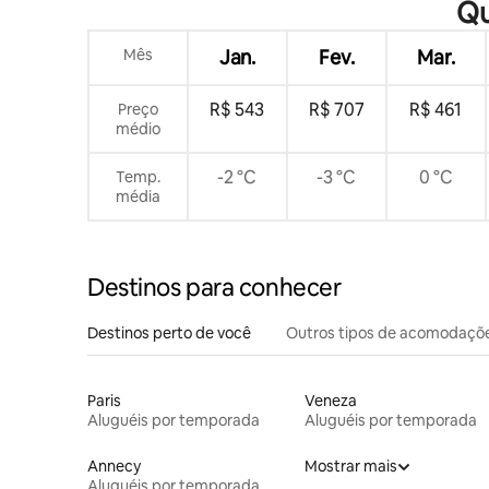
Qu
Mês
Jan.
Fev.
Mar.
R$ 543
R$ 707
R$ 461
Preço
médio
-2 °C
-3 °C
0 °C
Temp.
média
Destinos para conhecer
Destinos perto de você
Outros tipos de acomodaçõ
Paris
Veneza
Aluguéis por temporada
Aluguéis por temporada
Annecy
Mostrar mais
Aluguéis por temporada