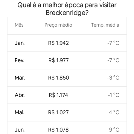
Qual é a melhor época para visitar
privado de Breck
Breckenridge?
Mês
Preço médio
Temp. média
Jan.
R$ 1.942
-7 °C
Fev.
R$ 1.977
-7 °C
Mar.
R$ 1.850
-3 °C
Abr.
R$ 1.174
-1 °C
Mai.
R$ 1.027
4 °C
Jun.
R$ 1.078
9 °C