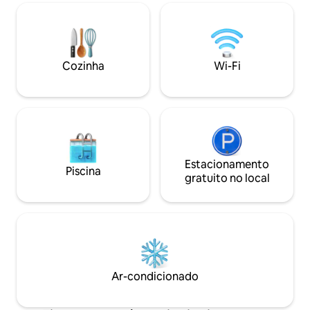
enorme esperam por você. Com 3
de chuva ★Cozinh
camas e 2 sofás-cama, esta unidade é
equipada: cafeteir
perfeita para encontros de amigos e
frigideiras, utensíl
familiares. Localizado na rota GRATUITA
liquidificador, máq
de ônibus durante todo o ano, cercado
muito mais! ★Vara
Cozinha
Wi-Fi
por trilhas para caminhadas e Mtn.
montanha ★IDEAL
Bicicleta. Seu refúgio perfeito na
Pack n' play, cadei
montanha começa aqui!
jogos de mesa, lo
Estacionamento
Piscina
gratuito no local
Ar-condicionado