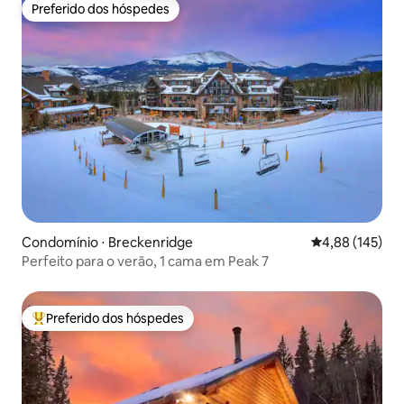
Preferido dos hóspedes
Preferido dos hóspedes
Condomínio ⋅ Breckenridge
4,88 de uma av
4,88 (145)
Perfeito para o verão, 1 cama em Peak 7
Preferido dos hóspedes
Entre os melhores preferidos dos hóspedes