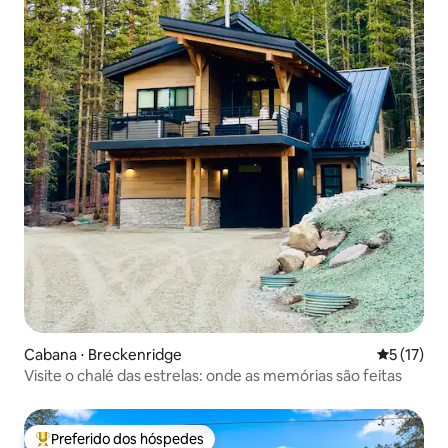
Cabana ⋅ Breckenridge
5 de uma a
5 (17)
Visite o chalé das estrelas: onde as memórias são feitas
Preferido dos hóspedes
Entre os melhores preferidos dos hóspedes