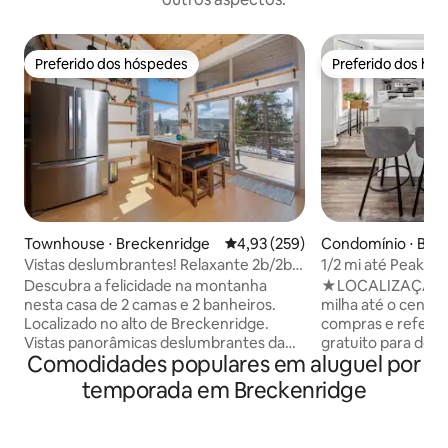
Preferido dos hóspedes
Preferido dos hó
Preferido dos hóspedes
Preferido dos hó
Townhouse ⋅ Breckenridge
4,93 de uma avaliação média de 
4,93 (259)
Condomínio ⋅ Bre
Vistas deslumbrantes! Relaxante 2b/2b +
1/2 mi até Peak 8,
Loft Town-Home.
a montanha + ban
Descubra a felicidade na montanha
★LOCALIZAÇÃO: 1/2
hidromassagem
nesta casa de 2 camas e 2 banheiros.
milha até o centr
Localizado no alto de Breckenridge.
compras e refeiç
Vistas panorâmicas deslumbrantes da
gratuito para doi
Comodidades populares em aluguel por
montanha esperam por você. A apenas
NOVAS TVs ★Roku 
8 minutos panorâmicos das encostas e
ambos os quartos
temporada em Breckenridge
da cidade. Móveis confortáveis, um loft
cabo, WI-FI RÁPI
aconchegante, lareira a gás,
reformados: banh
estacionamento coberto e um pátrio
hidromassagem + 