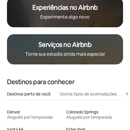
Experiências no Airbnb
Experimente algo novo
Serviços no Airbnb
Torne sua estadia ainda mais especial
Destinos para conhecer
Destinos perto de você
Outros tipos de acomodações
Pr
Denver
Colorado Springs
Aluguéis por temporada
Aluguéis por temporada
Santa Fé
Estes Park