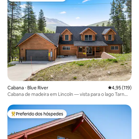
Cabana ⋅ Blue River
4,95 de uma av
4,95 (119)
Cabana de madeira em Lincoln — vista para o lago Tarn
Lic.#LR21-00002
Preferido dos hóspedes
Entre os melhores preferidos dos hóspedes