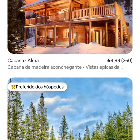
Cabana ⋅ Alma
4,99 de uma ava
4,99 (260)
Cabana de madeira aconchegante • Vistas épicas da
montanha • 24 km de Breck
Preferido dos hóspedes
Entre os melhores preferidos dos hóspedes