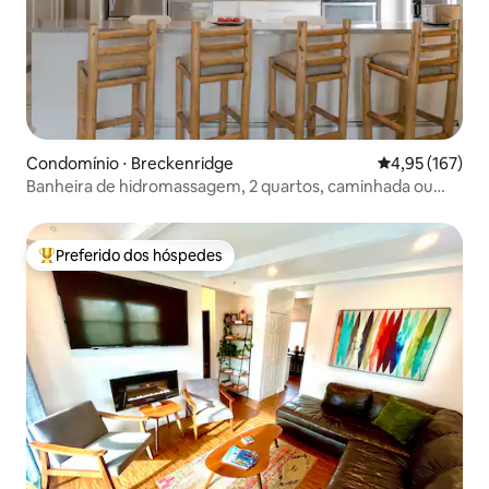
Condomínio ⋅ Breckenridge
4,95 de uma av
4,95 (167)
Banheira de hidromassagem, 2 quartos, caminhada ou
ônibus gratuito para esquiar ou cidade!
Preferido dos hóspedes
Entre os melhores preferidos dos hóspedes