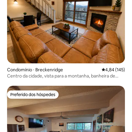
Condomínio ⋅ Breckenridge
4,84 de uma av
4,84 (145)
Centro da cidade, vista para a montanha, banheira de
hidromassagem, caminhada até a gôndola
Preferido dos hóspedes
Preferido dos hóspedes