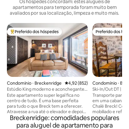
Os hóspedes concordam: estes aluguéis de
apartamentos para temporada foram muito bem
avaliados por sua localização, limpeza e muito mais.
Preferido dos hóspedes
Preferido dos hó
Entre os melhores preferidos dos hóspedes
Preferido dos hó
Condomínio ⋅ Breckenridge
4,92 de uma avaliação média de 
4,92 (852)
Condomínio ⋅ Bre
Estúdio King moderno e aconchegante.
Ski-In/Out DT | Vis
Na cidade. Em frente aos elevadores.
até o elevador
Este apartamento super legal fica no
Transporte para u
centro de tudo. É uma base perfeita
em uma cabana n
para tudo o que Breck tem a oferecer.
Chalé Breck! Con
Atravesse a rua até o elevador e depois:
mobiliado e refor
Breckenridge: comodidades populares
aconchegue-se ao lado da lareira a
coração de Breck.
lenha, mergulhe na banheira de
entrada/saída de e
para aluguel de apartamento para
hidromassagem (agora aberta!) ou tome
da Main Street e a