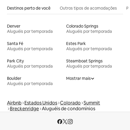
Destinos perto de você
Outros tipos de acomodações
Pr
Denver
Colorado Springs
Aluguéis por temporada
Aluguéis por temporada
Santa Fé
Estes Park
Aluguéis por temporada
Aluguéis por temporada
Park City
Steamboat Springs
Aluguéis por temporada
Aluguéis por temporada
Boulder
Mostrar mais
Aluguéis por temporada
Airbnb
Estados Unidos
Colorado
Summit
Breckenridge
Aluguéis de condomínios