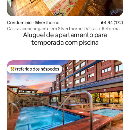
Condomínio ⋅ Silverthorne
4,94 de uma av
4,94 (172)
Casita aconchegante em Silverthorne | Vistas + Reforma
Aluguel de apartamento para
moderna
temporada com piscina
Preferido dos hóspedes
Entre os melhores preferidos dos hóspedes