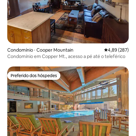
Condomínio ⋅ Cooper Mountain
4,89 de uma ava
4,89 (287)
Condomínio em Copper Mt., acesso a pé até o teleférico
Preferido dos hóspedes
Preferido dos hóspedes