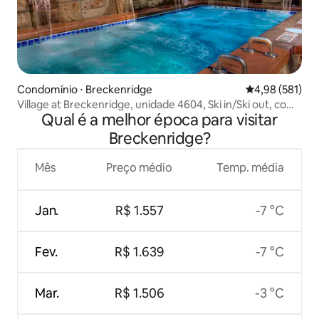
Condomínio ⋅ Breckenridge
4,98 de uma av
4,98 (581)
Village at Breckenridge, unidade 4604, Ski in/Ski out, com
Qual é a melhor época para visitar
ar-condicionado
Breckenridge?
Mês
Preço médio
Temp. média
Jan.
R$ 1.557
-7 °C
Fev.
R$ 1.639
-7 °C
Mar.
R$ 1.506
-3 °C