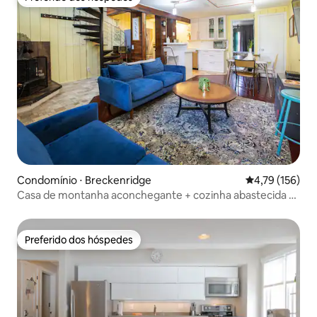
Preferido dos hóspedes
Condomínio ⋅ Breckenridge
4,79 de uma av
4,79 (156)
Casa de montanha aconchegante + cozinha abastecida +
transporte
Preferido dos hóspedes
Preferido dos hóspedes