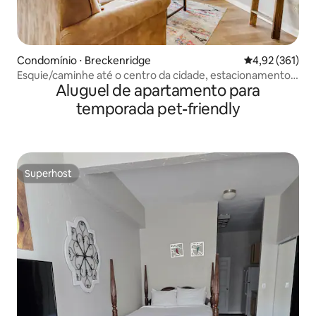
Condomínio ⋅ Breckenridge
4,92 de uma av
4,92 (361)
Esquie/caminhe até o centro da cidade, estacionamento,
Aluguel de apartamento para
comodidades!
temporada pet-friendly
Superhost
Superhost