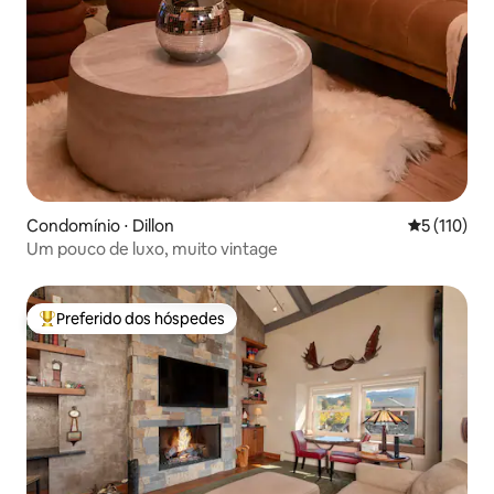
Condomínio ⋅ Dillon
5 de uma av
5 (110)
Um pouco de luxo, muito vintage
Preferido dos hóspedes
Entre os melhores preferidos dos hóspedes