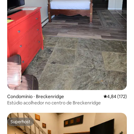
Condomínio ⋅ Breckenridge
4,84 de uma av
4,84 (172)
Estúdio acolhedor no centro de Breckenridge
Superhost
Superhost