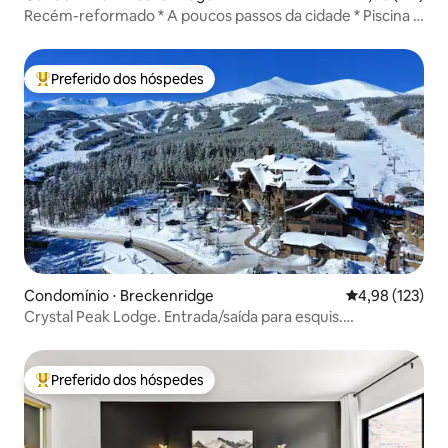
Recém-reformado * A poucos passos da cidade * Piscina e
banheiras de hidromassagem!
Preferido dos hóspedes
Entre os melhores preferidos dos hóspedes
Condomínio ⋅ Breckenridge
4,98 de uma av
4,98 (123)
Crystal Peak Lodge. Entrada/saída para esquis.
Condomínio de luxo.
Preferido dos hóspedes
Entre os melhores preferidos dos hóspedes