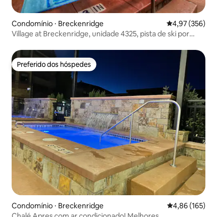
Condomínio ⋅ Breckenridge
4,97 de uma av
4,97 (356)
Village at Breckenridge, unidade 4325, pista de ski por
perto
Preferido dos hóspedes
Preferido dos hóspedes
Condomínio ⋅ Breckenridge
4,86 de uma av
4,86 (165)
Chalé Apres com ar condicionado! Melhores