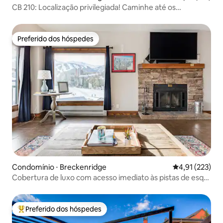
CB 210: Localização privilegiada! Caminhe até os
teleféricos de esqui e a cidade
Preferido dos hóspedes
Preferido dos hóspedes
Condomínio ⋅ Breckenridge
4,91 de uma av
4,91 (223)
Cobertura de luxo com acesso imediato às pistas de esqui
| Caminhe até a rua principal
Preferido dos hóspedes
Entre os melhores preferidos dos hóspedes