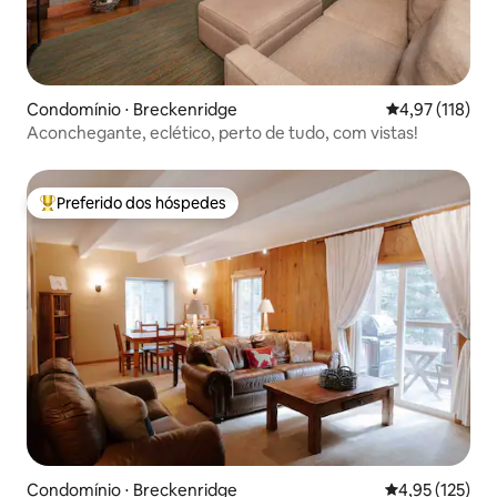
Condomínio ⋅ Breckenridge
4,97 de uma av
4,97 (118)
Aconchegante, eclético, perto de tudo, com vistas!
Preferido dos hóspedes
Entre os melhores preferidos dos hóspedes
Condomínio ⋅ Breckenridge
4,95 de uma av
4,95 (125)