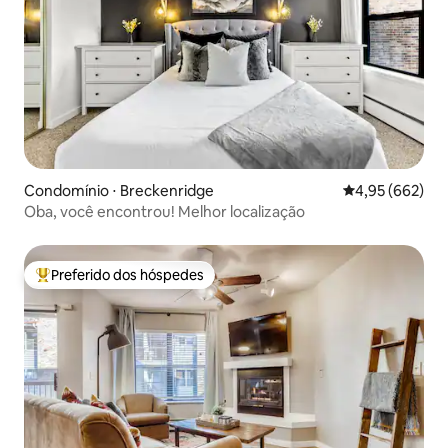
Condomínio ⋅ Breckenridge
4,95 de uma ava
4,95 (662)
Oba, você encontrou! Melhor localização
Preferido dos hóspedes
Entre os melhores preferidos dos hóspedes