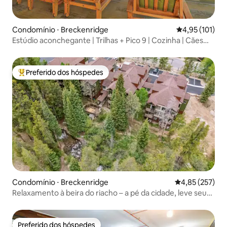
Condomínio ⋅ Breckenridge
4,95 de uma av
4,95 (101)
Estúdio aconchegante | Trilhas + Pico 9 | Cozinha | Cães
são bem-vindos
Preferido dos hóspedes
Entre os melhores preferidos dos hóspedes
Condomínio ⋅ Breckenridge
4,85 de uma av
4,85 (257)
Relaxamento à beira do riacho – a pé da cidade, leve seu
cachorro!
Preferido dos hóspedes