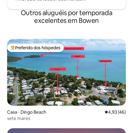
Outros aluguéis por temporada
excelentes em Bowen
Preferido dos hóspedes
Entre os melhores preferidos dos hóspedes
Casa ⋅ Dingo Beach
4,93 de uma a
4,93 (46)
sete mares