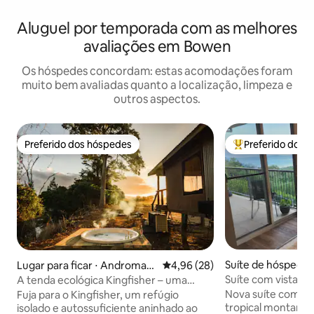
Aluguel por temporada com as melhores
avaliações em Bowen
Os hóspedes concordam: estas acomodações foram
muito bem avaliadas quanto a localização, limpeza e
outros aspectos.
Preferido dos hóspedes
Preferido dos 
Preferido dos hóspedes
Entre os melhore
Suíte de hóspedes ⋅
Lugar para ficar ⋅ Andromac
4,96 de uma avaliação média de
4,96 (28)
each
he
Suíte com vista pa
A tenda ecológica Kingfisher – uma
experiência de glamping.
Nova suíte com vis
Fuja para o Kingfisher, um refúgio
tropical montanhos
isolado e autossuficiente aninhado ao