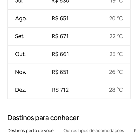
Jul.
R$ 630
19 °C
Ago.
R$ 651
20 °C
Set.
R$ 671
22 °C
Out.
R$ 661
25 °C
Nov.
R$ 651
26 °C
Dez.
R$ 712
28 °C
Destinos para conhecer
Destinos perto de você
Outros tipos de acomodações
Pr