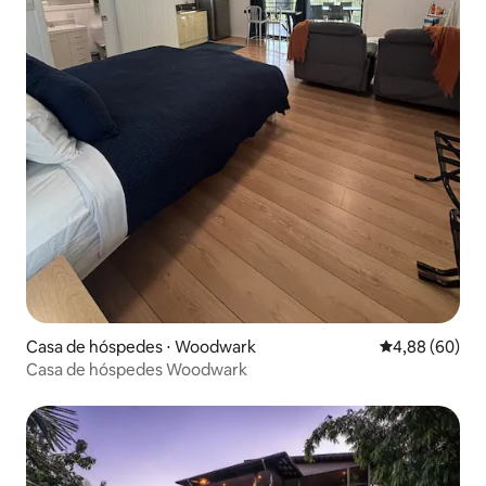
Casa de hóspedes ⋅ Woodwark
4,88 de uma av
4,88 (60)
Casa de hóspedes Woodwark