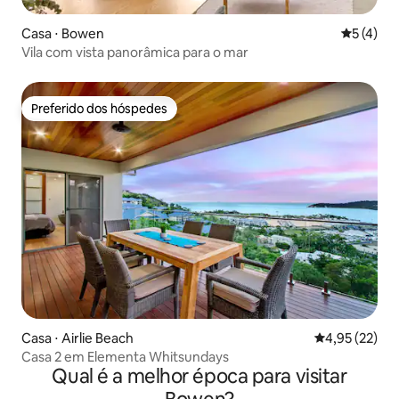
Casa ⋅ Bowen
5 de uma 
5 (4)
Vila com vista panorâmica para o mar
Preferido dos hóspedes
Preferido dos hóspedes
Casa ⋅ Airlie Beach
4,95 de uma a
4,95 (22)
Casa 2 em Elementa Whitsundays
Qual é a melhor época para visitar