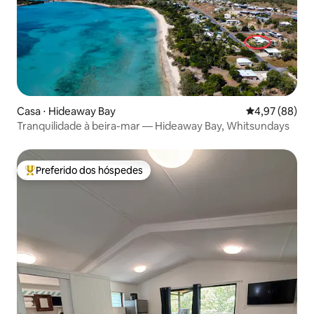
Casa ⋅ Hideaway Bay
4,97 de uma a
4,97 (88)
Tranquilidade à beira-mar — Hideaway Bay, Whitsundays
Preferido dos hóspedes
Entre os melhores preferidos dos hóspedes