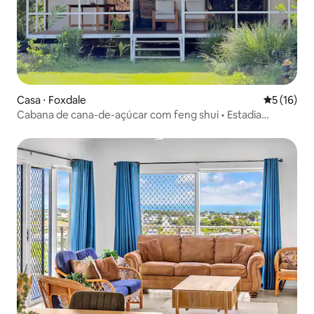
Casa ⋅ Foxdale
5 de uma a
5 (16)
Cabana de cana-de-açúcar com feng shui • Estadia
tropical tranquila