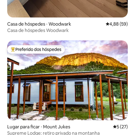
Casa de hóspedes ⋅ Woodwark
4,88 de uma a
4,88 (59)
Casa de hóspedes Woodwark
Preferido dos hóspedes
Entre os melhores preferidos dos hóspedes
Lugar para ficar ⋅ Mount Jukes
5 de uma a
5 (27)
Supreme Lodge: retiro privado na montanha