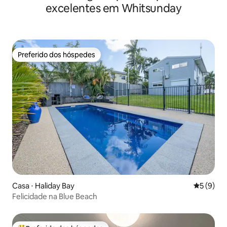
excelentes em Whitsunday
Preferido dos hóspedes
Preferido dos hóspedes
Casa ⋅ Haliday Bay
5 de uma 
5 (9)
Felicidade na Blue Beach