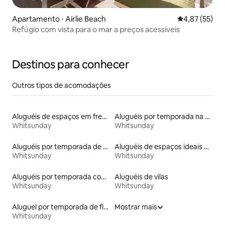
Apartamento ⋅ Airlie Beach
4,87 de uma a
4,87 (55)
Refúgio com vista para o mar a preços acessíveis
Destinos para conhecer
Outros tipos de acomodações
Aluguéis de espaços em frente à praia
Aluguéis por temporada na orla
Whitsunday
Whitsunday
Aluguéis por temporada de acomodações de luxo
Aluguéis de espaços ideais para famílias
Whitsunday
Whitsunday
Aluguéis por temporada com caiaque
Aluguéis de vilas
Whitsunday
Whitsunday
Aluguel por temporada de flats
Mostrar mais
Whitsunday