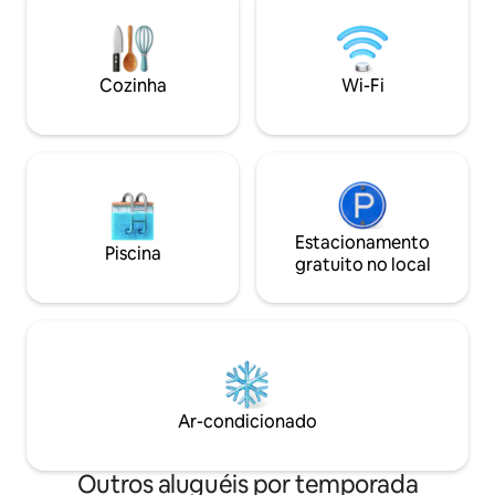
natureza, esta acomodação ecológica
pia e um bar. A p
oferece total privacidade, conforto e o
adiante, no coraç
lugar perfeito para se desconectar,
sua própria pérgu
relaxar e recarregar as energias. Uma
dois.
Cozinha
Wi-Fi
joia escondida a apenas 20 minutos de
Proserpine e a 45 minutos de Airlie
Beach.
Estacionamento
Piscina
gratuito no local
Ar-condicionado
Outros aluguéis por temporada