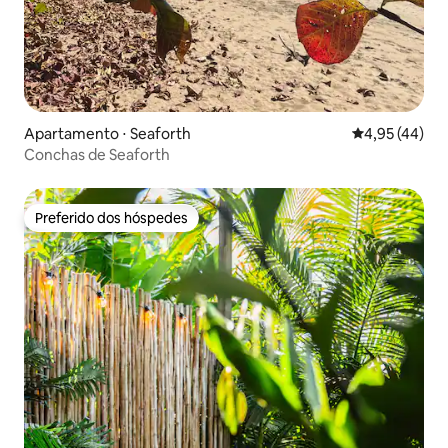
Apartamento ⋅ Seaforth
4,95 de uma a
4,95 (44)
Conchas de Seaforth
Preferido dos hóspedes
Preferido dos hóspedes