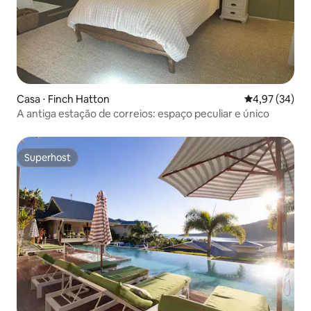
Casa ⋅ Finch Hatton
4,97 de uma a
4,97 (34)
A antiga estação de correios: espaço peculiar e único
Superhost
Superhost