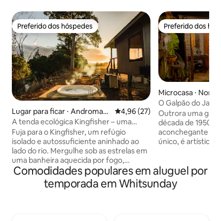
Preferido dos hóspedes
Preferido dos hó
Preferido dos hóspedes
Preferido dos hó
Microcasa ⋅ North
O Galpão do Jard
Lugar para ficar ⋅ Andromac
4,96 de uma avaliação média de
4,96 (27)
Outrora uma gara
he
A tenda ecológica Kingfisher – uma
década de 1950, 
experiência de glamping.
Fuja para o Kingfisher, um refúgio
aconchegante dent
isolado e autossuficiente aninhado ao
único, é artístico,
lado do rio. Mergulhe sob as estrelas em
e foi construído q
uma banheira aquecida por fogo,
nós. O quarto prin
Comodidades populares em aluguel por
desfrute de um chuveiro quente
cama queen confo
interno/externo com vistas
frigobar, micro-on
temporada em Whitsunday
deslumbrantes, maravilhe-se com o
torradeira e chale
sistema fluvial através de seu próprio
outros eletrodomésticos. 
acesso privado ou relaxe em sua
portas francesas,
fogueira privativa. Rodeada pela
pequena estação de