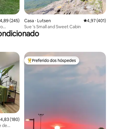
ções
,89 de uma avaliação média de 5, 245 avaliações
4,89 (245)
Casa ⋅ Lutsen
4,97 de uma avaliação 
4,97 (401)
wo
Sue 's Small and Sweet Cabin
ondicionado
Preferido dos hóspedes
Entre os melhores preferidos dos hóspedes
ções
,83 de uma avaliação média de 5, 180 avaliações
4,83 (180)
e de