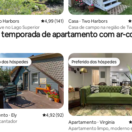
édia de 5, 233 avaliações
o Harbors
4,99 de uma avaliação média de 5, 141 avalia
4,99 (141)
Casa ⋅ Two Harbors
4
e no Lago Superior
Casa de campo na região de T
r temporada de apartamento com ar-c
Harbors
o dos hóspedes
Preferido dos hóspedes
o dos hóspedes
Preferido dos hóspedes
to ⋅ Ely
4,92 de uma avaliação média de 5, 92 avalia
4,92 (92)
cantador
édia de 5, 133 avaliações
Apartamento ⋅ Virginia
4
Apartamento limpo, moderno 