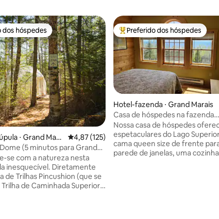
o dos hóspedes
Preferido dos hóspedes
o dos hóspedes
Entre os melhores preferidos d
Hotel-fazenda ⋅ Grand Marais
Casa de hóspedes na fazenda
Hawkweed
Nossa casa de hóspedes oferec
espetaculares do Lago Superio
úpula ⋅ Grand Mara
4,87 de uma avaliação média de 5, 125 avalia
4,87 (125)
cama queen size de frente par
 Dome (5 minutos para Grand
parede de janelas, uma cozinha
e-se com a natureza nesta
banheira completas e uma sala 
a inesquecível. Diretamente
relaxante. Olhe do outro lado d
a de Trilhas Pincushion (que se
para as Ilhas Apóstolo ou olhe p
 Trilha de Caminhada Superior),
universo à noite! A Fazenda Hawkweed
ntrará infinitas opções de
fica em um terreno de 9 hecta
s do lado de fora da sua porta.
topo de um penhasco, a 5 km a
édia de 5, 223 avaliações
de Lena fica a 5 minutos do
Grand Marais. Atualmente, é o lar de