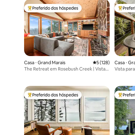
Preferido dos hóspedes
Prefe
Entre os melhores preferidos dos hóspedes
Entre os
Casa ⋅ Grand Marais
5 de uma avaliação m
5 (128)
Casa ⋅ Gr
The Retreat em Rosebush Creek | Vista
Vista para
para o lago + sauna
livre, larei
Preferido dos hóspedes
Prefe
Entre os melhores preferidos dos hóspedes
Entre os