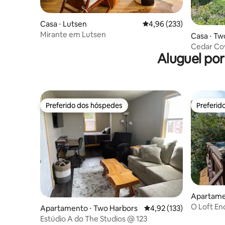
Casa ⋅ Lutsen
4,96 de uma avaliação m
4,96 (233)
Mirante em Lutsen
Casa ⋅ Tw
Cedar Cov
Aluguel po
Preferido dos hóspedes
Preferid
Preferido dos hóspedes
Preferid
Apartamen
O Loft En
Apartamento ⋅ Two Harbors
4,92 de uma avaliação m
4,92 (133)
Estúdio A do The Studios @ 123