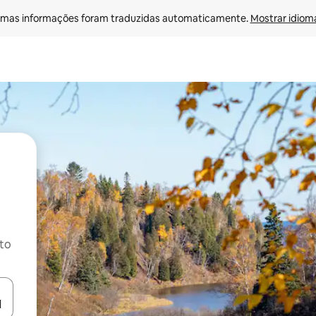
mas informações foram traduzidas automaticamente. 
Mostrar idioma
ito
ore-os usando as seta para cima e para baixo do teclado ou tocando e