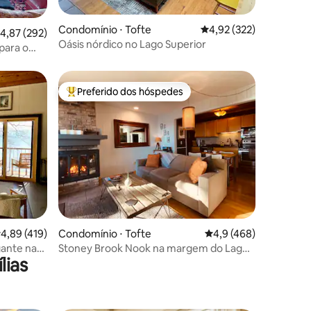
Condomínio ⋅ Tofte
4,92 de uma avaliação 
4,92 (322)
ções
,87 de uma avaliação média de 5, 292 avaliações
4,87 (292)
Oásis nórdico no Lago Superior
para o
Preferido dos hóspedes
os hóspedes
Entre os melhores preferidos dos hóspedes
ções
,89 de uma avaliação média de 5, 419 avaliações
4,89 (419)
Condomínio ⋅ Tofte
4,9 de uma avaliação 
4,9 (468)
ante nas
Stoney Brook Nook na margem do Lago
lias
Superior