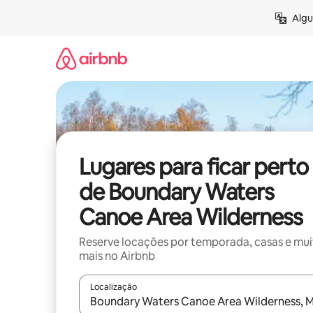
Pular
Algu
para
o
conteúdo
Lugares para ficar perto
de Boundary Waters
Canoe Area Wilderness
Reserve locações por temporada, casas e mu
mais no Airbnb
Localização
Quando os resultados estiverem disponíveis, expl