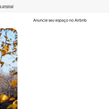
 original
Anuncie seu espaço no Airbnb
 deslizando o dedo na tela.