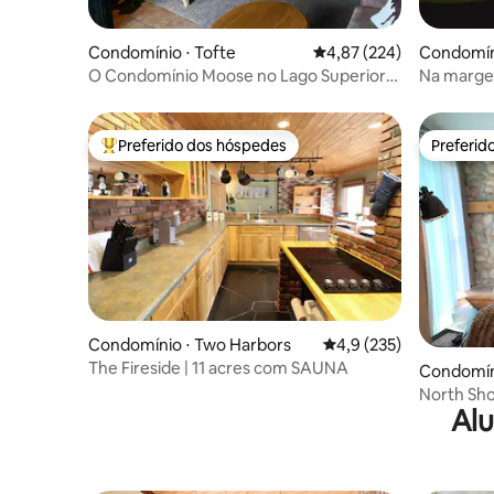
Condomínio ⋅ Tofte
4,87 de uma avaliação m
4,87 (224)
Condomíni
O Condomínio Moose no Lago Superior
Na marge
está pronto para você aproveitar
LeVeaux 
Preferido dos hóspedes
Preferid
Entre os melhores preferidos dos hóspedes
Preferid
Condomínio ⋅ Two Harbors
4,9 de uma avaliação m
4,9 (235)
The Fireside | 11 acres com SAUNA
Condomíni
North Sho
Alu