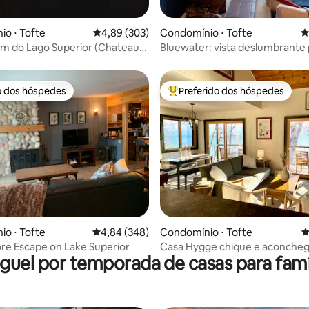
édia de 5, 224 avaliações
o ⋅ Tofte
4,89 de uma avaliação média de 5, 303 avalia
4,89 (303)
Condomínio ⋅ Tofte
4
m do Lago Superior (Chateau
Bluewater: vista deslumbrante 
Unidade 6)
Lago Superior
o dos hóspedes
Preferido dos hóspedes
o dos hóspedes
Entre os melhores preferidos d
édia de 5, 235 avaliações
o ⋅ Tofte
4,84 de uma avaliação média de 5, 348 avalia
4,84 (348)
Condomínio ⋅ Tofte
4
re Escape on Lake Superior
Casa Hygge chique e aconcheg
guel por temporada de casas para famí
margens do Lago Superior