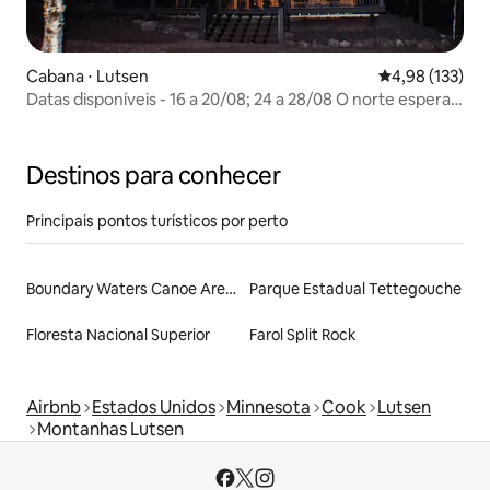
Cabana ⋅ Lutsen
4,98 de uma av
4,98 (133)
Datas disponíveis - 16 a 20/08; 24 a 28/08 O norte espera
por você!
Destinos para conhecer
Principais pontos turísticos por perto
Boundary Waters Canoe Area Wilderness
Parque Estadual Tettegouche
Floresta Nacional Superior
Farol Split Rock
Airbnb
Estados Unidos
Minnesota
Cook
Lutsen
Montanhas Lutsen