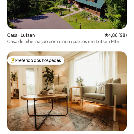
Casa ⋅ Lutsen
4,86 de uma av
4,86 (98)
Casa de hibernação com cinco quartos em Lutsen Mtn
Preferido dos hóspedes
Entre os melhores preferidos dos hóspedes