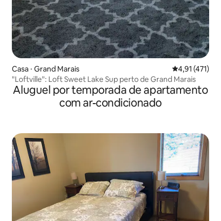
Casa ⋅ Grand Marais
4,91 de uma av
4,91 (471)
"Loftville": Loft Sweet Lake Sup perto de Grand Marais
Aluguel por temporada de apartamento
com ar-condicionado