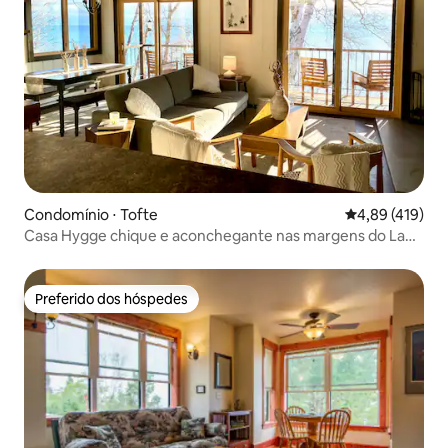
Condomínio ⋅ Tofte
4,89 de uma av
4,89 (419)
Casa Hygge chique e aconchegante nas margens do Lago
Superior
Preferido dos hóspedes
Preferido dos hóspedes