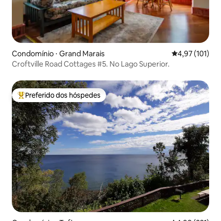
Condomínio ⋅ Grand Marais
4,97 de uma av
4,97 (101)
Croftville Road Cottages #5. No Lago Superior.
Preferido dos hóspedes
Entre os melhores preferidos dos hóspedes