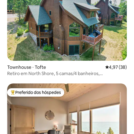
Townhouse ⋅ Tofte
4,97 de uma a
4,97 (38)
Retiro em North Shore, 5 camas/4 banheiros,
entrada/saíndia para esquis
Preferido dos hóspedes
Entre os melhores preferidos dos hóspedes