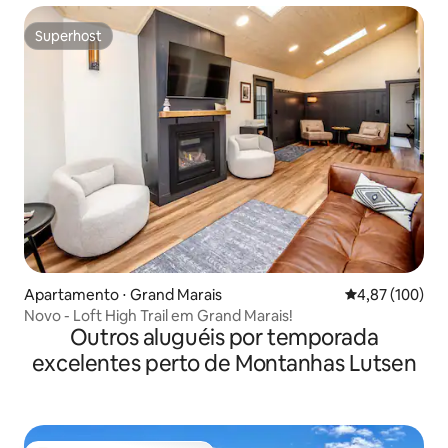
Superhost
Superhost
Apartamento ⋅ Grand Marais
4,87 de uma av
4,87 (100)
Novo - Loft High Trail em Grand Marais!
Outros aluguéis por temporada
excelentes perto de Montanhas Lutsen