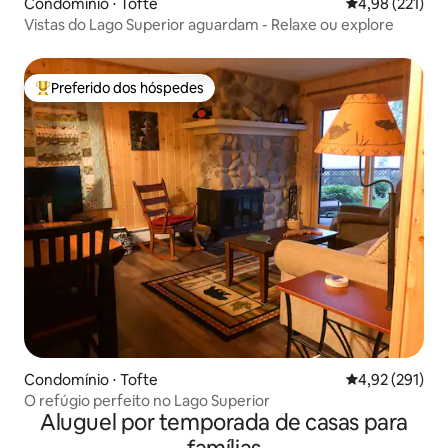
Condomínio ⋅ Tofte
4,98 de uma av
4,98 (221)
Vistas do Lago Superior aguardam - Relaxe ou explore
Preferido dos hóspedes
Entre os melhores preferidos dos hóspedes
Condomínio ⋅ Tofte
4,92 de uma av
4,92 (291)
O refúgio perfeito no Lago Superior
Aluguel por temporada de casas para