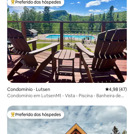
Preferido dos hóspedes
Entre os melhores preferidos dos hóspedes
Condomínio ⋅ Lutsen
4,98 de uma a
4,98 (47)
Condomínio em LutsenMt - Vista - Piscina - Banheira de
hidromassagem - Na pista de esqui
Preferido dos hóspedes
Entre os melhores preferidos dos hóspedes