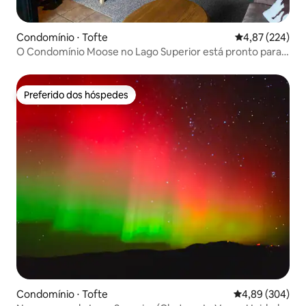
Condomínio ⋅ Tofte
4,87 de uma av
4,87 (224)
O Condomínio Moose no Lago Superior está pronto para
você aproveitar
Preferido dos hóspedes
Preferido dos hóspedes
Condomínio ⋅ Tofte
4,89 de uma ava
4,89 (304)