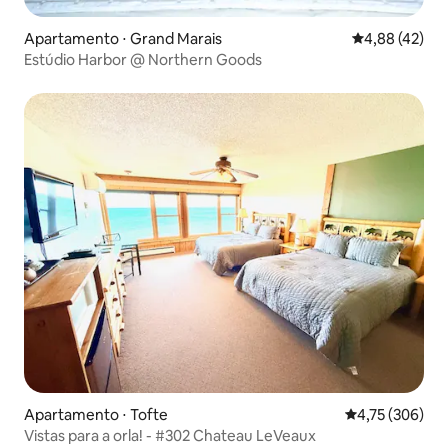
Apartamento ⋅ Grand Marais
4,88 de uma a
4,88 (42)
Estúdio Harbor @ Northern Goods
Apartamento ⋅ Tofte
4,75 de uma av
4,75 (306)
Vistas para a orla! - #302 Chateau LeVeaux