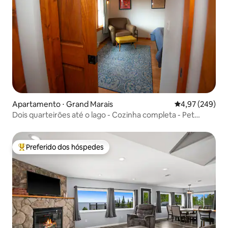
Apartamento ⋅ Grand Marais
4,97 de uma ava
4,97 (249)
Dois quarteirões até o lago - Cozinha completa - Pet
Friendly
Preferido dos hóspedes
Entre os melhores preferidos dos hóspedes