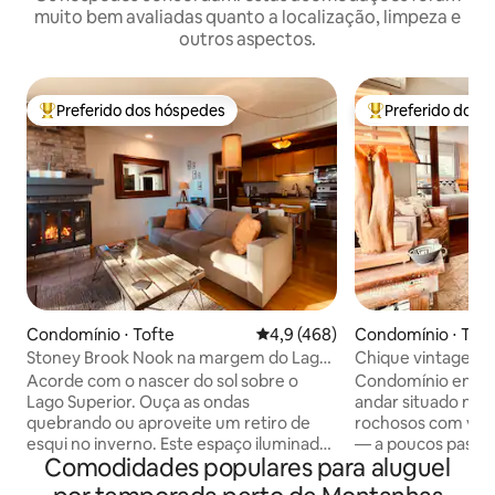
muito bem avaliadas quanto a localização, limpeza e
outros aspectos.
Preferido dos hóspedes
Preferido dos 
Entre os melhores preferidos dos hóspedes
Entre os melhore
Condomínio ⋅ Tofte
4,9 de uma avaliação média de 
4,9 (468)
Condomínio ⋅ Toft
Stoney Brook Nook na margem do Lago
Chique vintage com
Superior
um riacho
Acorde com o nascer do sol sobre o
Condomínio ensol
Lago Superior. Ouça as ondas
andar situado no 
quebrando ou aproveite um retiro de
rochosos com vist
esqui no inverno. Este espaço iluminado
— a poucos passos
Comodidades populares para aluguel
oferece vistas incríveis e fica em uma
unidade final priv
costa rochosa deslumbrante. Passe o dia
2 lados com vista