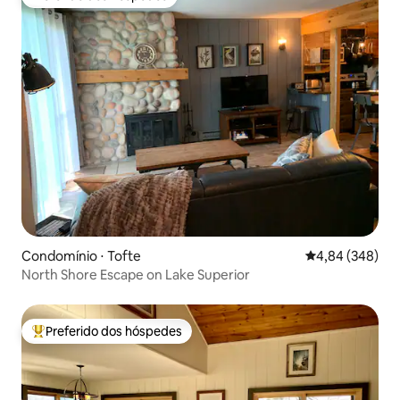
Preferido dos hóspedes
Condomínio ⋅ Tofte
4,84 de uma ava
4,84 (348)
North Shore Escape on Lake Superior
Preferido dos hóspedes
Entre os melhores preferidos dos hóspedes