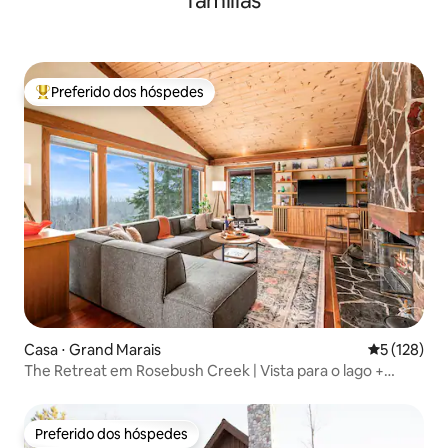
famílias
Preferido dos hóspedes
Entre os melhores preferidos dos hóspedes
Casa ⋅ Grand Marais
5 de uma av
5 (128)
The Retreat em Rosebush Creek | Vista para o lago +
sauna
Preferido dos hóspedes
Preferido dos hóspedes