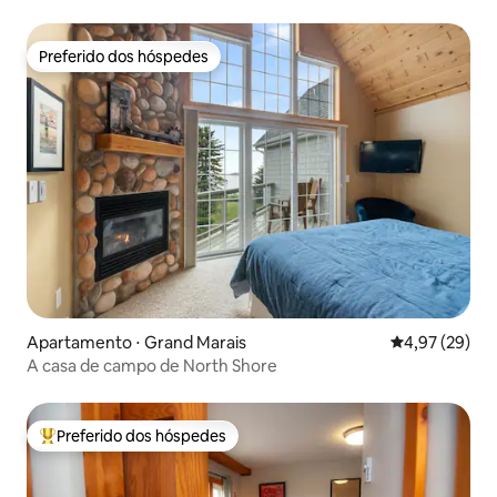
Preferido dos hóspedes
Preferido dos hóspedes
Apartamento ⋅ Grand Marais
4,97 de uma a
4,97 (29)
A casa de campo de North Shore
Preferido dos hóspedes
Entre os melhores preferidos dos hóspedes