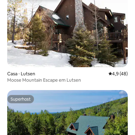
Casa ⋅ Lutsen
4,9 de uma a
4,9 (48)
Moose Mountain Escape em Lutsen
Superhost
Superhost