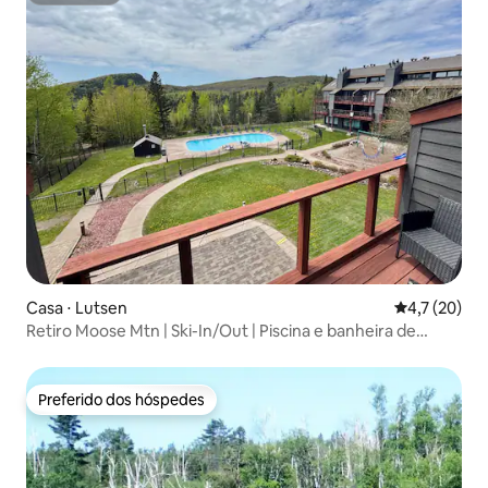
Casa ⋅ Lutsen
4,7 de uma a
4,7 (20)
Retiro Moose Mtn | Ski-In/Out | Piscina e banheira de
hidromassagem
Preferido dos hóspedes
Preferido dos hóspedes