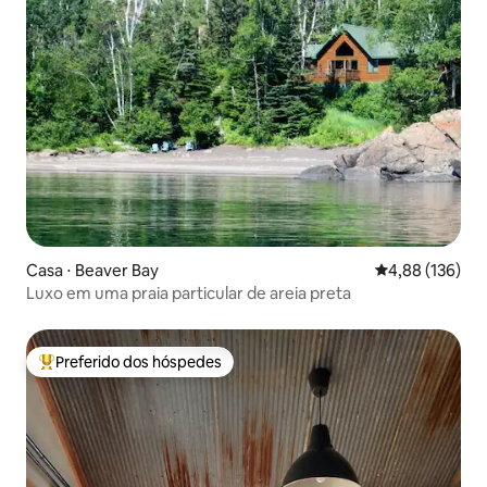
Casa ⋅ Beaver Bay
4,88 de uma av
4,88 (136)
Luxo em uma praia particular de areia preta
Preferido dos hóspedes
Entre os melhores preferidos dos hóspedes