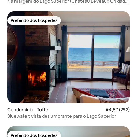
Na margem do Lago Superior (Chateau LeVeaux Unidade
6)
Preferido dos hóspedes
Preferido dos hóspedes
Condomínio ⋅ Tofte
4,87 de uma av
4,87 (292)
Bluewater: vista deslumbrante para o Lago Superior
Preferido dos hóspedes