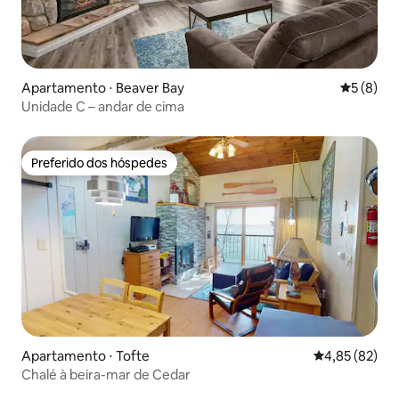
Apartamento ⋅ Beaver Bay
5 de uma 
5 (8)
Unidade C – andar de cima
Preferido dos hóspedes
Preferido dos hóspedes
Apartamento ⋅ Tofte
4,85 de uma a
4,85 (82)
Chalé à beira-mar de Cedar