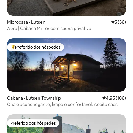
Microcasa ⋅ Lutsen
5 de uma a
5 (56)
Aura | Cabana Mirror com sauna privativa
Preferido dos hóspedes
Entre os melhores preferidos dos hóspedes
Cabana ⋅ Lutsen Township
4,95 de uma av
4,95 (106)
Chalé aconchegante, limpo e confortável. Aceita cães!
Preferido dos hóspedes
Preferido dos hóspedes