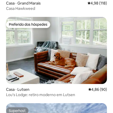
Casa ⋅ Grand Marais
4,98 de uma av
4,98 (118)
Casa Hawkweed
Preferido dos hóspedes
Preferido dos hóspedes
Casa ⋅ Lutsen
4,86 de uma av
4,86 (90)
Lou's Lodge: retiro moderno em Lutsen
Superhost
Superhost