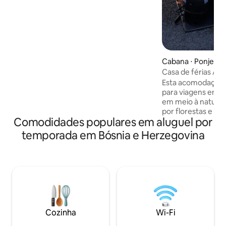
restaurante. A 40 metros há uma
nascente de montanha com água
potável muito saudável e de alta
qualidade. As camas podem ser unidas
para que você também possa ter uma
cama de casal. O banheiro e o chuveiro
Cabana ⋅ Ponjevići
ficam a 35 metros do chalé. Trata-se de
uma instalação especial com banheiros
Casa de férias Atr
com azulejos de cerâmica. Não há água
Esta acomodação e
quente nos banheiros.
para viagens em gr
em meio à naturez
por florestas e v
Comodidades populares em aluguel por
oferecemos com 
✔️Sauna ✔️ Jacuzzi
temporada em Bósnia e Herzegovina
Fogueira e tendas 
trilhas na floresta
quadriciclo com cu
Privacidade, tranq
tudo em um só lug
organizamos: 🚣 Ra
Tirolesa em Bosan
Acampamento na 
Cozinha
Wi-Fi
🛻 Transporte org