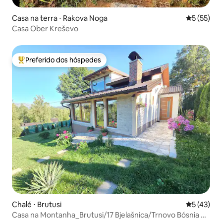
Casa na terra ⋅ Rakova Noga
5 de uma a
5 (55)
Casa Ober Kreševo
Preferido dos hóspedes
Entre os melhores preferidos dos hóspedes
Chalé ⋅ Brutusi
5 de uma a
5 (43)
Casa na Montanha_Brutusi/17 Bjelašnica/Trnovo Bósnia e