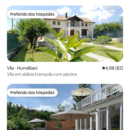
Herzegovina
Preferido dos hóspedes
Preferido dos hóspedes
Vila ⋅ Humilišani
4,98 de uma a
4,98 (82)
Vila em aldeia tranquila com piscina
Preferido dos hóspedes
Preferido dos hóspedes