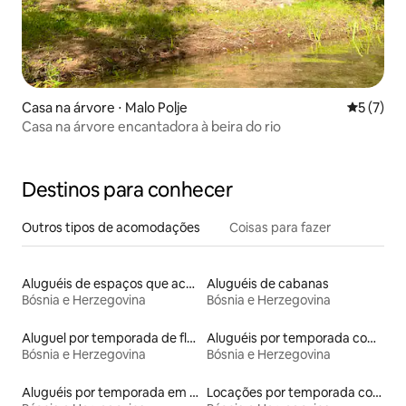
Casa na árvore ⋅ Malo Polje
5 de uma 
5 (7)
Casa na árvore encantadora à beira do rio
Destinos para conhecer
Outros tipos de acomodações
Coisas para fazer
Aluguéis de espaços que aceitam animais de estimação
Aluguéis de cabanas
Bósnia e Herzegovina
Bósnia e Herzegovina
Aluguel por temporada de flats
Aluguéis por temporada com acesso ao lago
Bósnia e Herzegovina
Bósnia e Herzegovina
Aluguéis por temporada em hotéis-fazenda
Locações por temporada com piscina