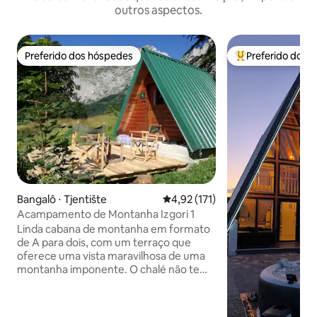
outros aspectos.
Preferido dos hóspedes
Preferido dos 
Preferido dos hóspedes
Entre os melhore
Bangalô ⋅ Tjentište
4,92 de uma avaliação média de 
4,92 (171)
Acampamento de Montanha Izgori 1
Linda cabana de montanha em formato
de A para dois, com um terraço que
oferece uma vista maravilhosa de uma
montanha imponente. O chalé não tem
eletricidade, mas tem iluminação,
eletrodomésticos e tudo o que você
precisa pode ser recarregado no nosso