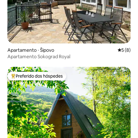
Apartamento ⋅ Šipovo
5 de uma 
5 (8)
Apartamento Sokograd Royal
Preferido dos hóspedes
Entre os melhores preferidos dos hóspedes