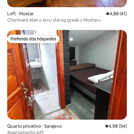
Loft ⋅ Mostar
4,88 de uma a
4,88 (41)
Charmant stan u srcu starog grada u Mostaru
Preferido dos hóspedes
Preferido dos hóspedes
Quarto privativo ⋅ Sarajevo
4,98 de uma a
4,98 (54)
Apartamento loft