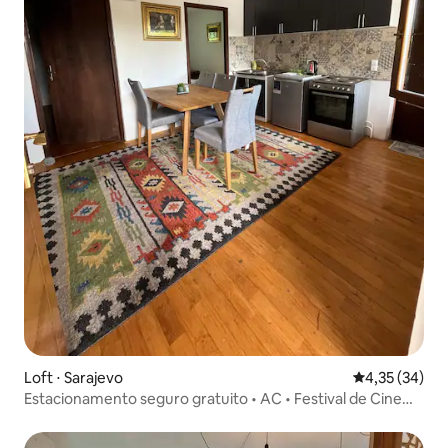
Loft ⋅ Sarajevo
4,35 de uma a
4,35 (34)
Estacionamento seguro gratuito • AC • Festival de Cinema
de Sarajevo