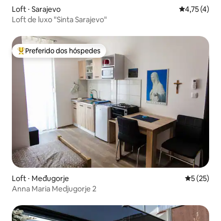
Loft ⋅ Sarajevo
4,75 de uma 
4,75 (4)
Loft de luxo "Sinta Sarajevo"
Preferido dos hóspedes
Entre os melhores preferidos dos hóspedes
Loft ⋅ Međugorje
5 de uma a
5 (25)
Anna Maria Medjugorje 2