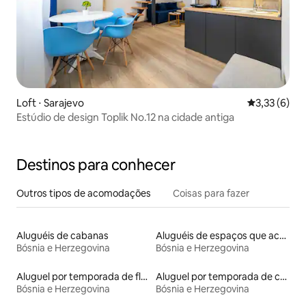
Loft ⋅ Sarajevo
3,33 de uma 
3,33 (6)
Estúdio de design Toplik No.12 na cidade antiga
Destinos para conhecer
Outros tipos de acomodações
Coisas para fazer
Aluguéis de cabanas
Aluguéis de espaços que aceitam animais de estimação
Bósnia e Herzegovina
Bósnia e Herzegovina
Aluguel por temporada de flats
Aluguel por temporada de casas na terra
Bósnia e Herzegovina
Bósnia e Herzegovina