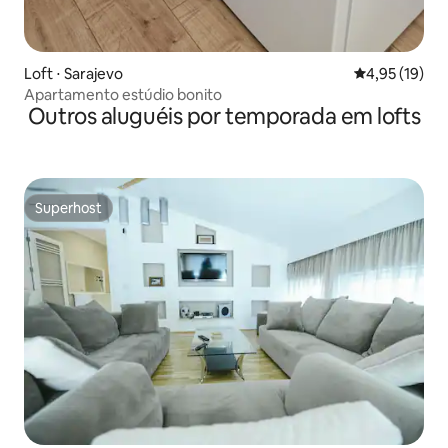
Loft ⋅ Sarajevo
4,95 de uma a
4,95 (19)
Apartamento estúdio bonito
Outros aluguéis por temporada em lofts
Superhost
Superhost