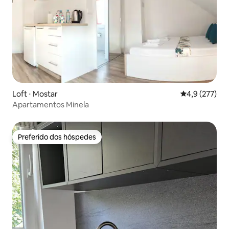
Loft ⋅ Mostar
4,9 de uma av
4,9 (277)
Apartamentos Minela
Preferido dos hóspedes
Preferido dos hóspedes