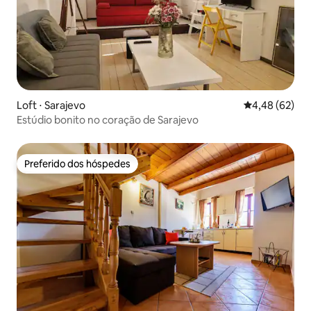
Loft ⋅ Sarajevo
4,48 de uma a
4,48 (62)
Estúdio bonito no coração de Sarajevo
Preferido dos hóspedes
Preferido dos hóspedes