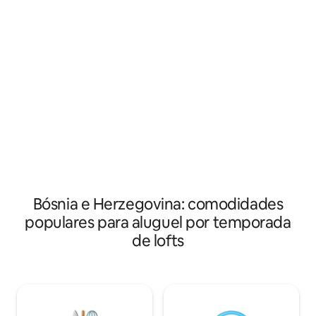
o patrimônio mundial da UNESCO 'Stari
nova amizade com 
most' - a ponte velha. A poucos minutos
Despertar acomp
a pé, você chegará ao centro da antiga
sutil dos pássaro
cidade de Mostar. Perto da vila, você
próximo, cheiro ag
também encontrará padarias
a padaria nas prox
autênticas, para obter a pita bósnia
sol da estufa do pá
obrigatória, e cafés aconchegantes para
mistura de estilo 
desfrutar do seu café. Recepção muito
mediterrâneo par
calorosa!
suas memórias.
Bósnia e Herzegovina: comodidades
populares para aluguel por temporada
de lofts