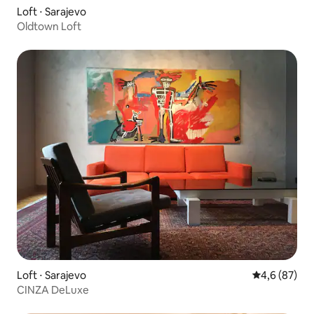
Loft ⋅ Sarajevo
Oldtown Loft
Loft ⋅ Sarajevo
4,6 de uma a
4,6 (87)
CINZA DeLuxe