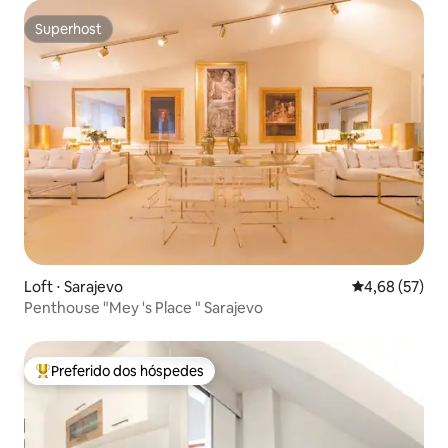
Superhost
Superhost
Loft ⋅ Sarajevo
4,68 de uma a
4,68 (57)
Penthouse "Mey 's Place " Sarajevo
Preferido dos hóspedes
Entre os melhores preferidos dos hóspedes