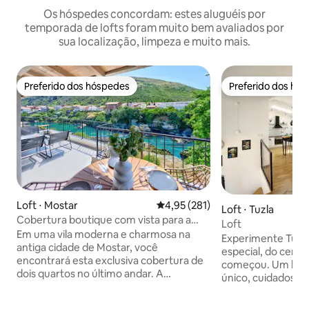
Os hóspedes concordam: estes aluguéis por
temporada de lofts foram muito bem avaliados por
sua localização, limpeza e muito mais.
Preferido dos hóspedes
Preferido dos hó
Preferido dos hóspedes
Preferido dos hó
Loft ⋅ Mostar
4,95 de uma avaliação média de 
4,95 (281)
Loft ⋅ Tuzla
Cobertura boutique com vista para a
Loft
ponte antiga
Em uma vila moderna e charmosa na
Experimente Tuzl
antiga cidade de Mostar, você
especial, do centr
encontrará esta exclusiva cobertura de
começou. Um loft 
dois quartos no último andar. A
único, cuidadosam
cobertura tem um grande terraço com
alta qualidade e o
uma bela vista sobre a montanha, o rio e
condições para um