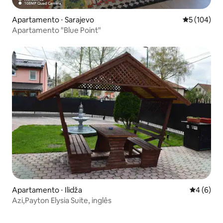
Apartamento ⋅ Sarajevo
5 de uma av
5 (104)
Apartamento "Blue Point"
Apartamento ⋅ Ilidža
4 de uma 
4 (6)
Azi,Payton Elysia Suite, inglês