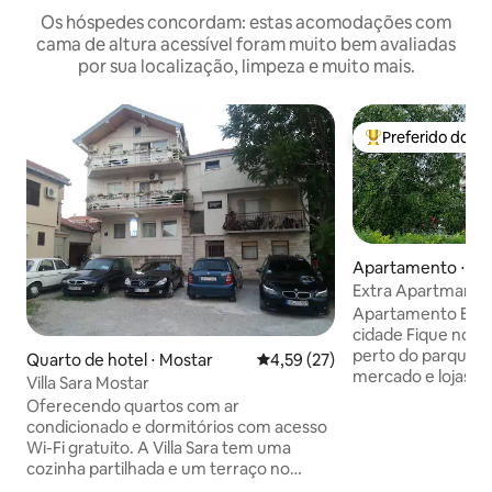
Os hóspedes concordam: estas acomodações com
cama de altura acessível foram muito bem avaliadas
por sua localização, limpeza e muito mais.
Preferido dos 
Entre os melhore
Apartamento ⋅ Ban
Extra Apartman
Apartamento Extra
cidade Fique no coração de Banja Luka,
perto do parque, r
Quarto de hotel ⋅ Mostar
4,59 de uma avaliação média de
4,59 (27)
mercado e lojas.
Villa Sara Mostar
e iluminado com u
Oferecendo quartos com ar
cozinha, sala de ja
condicionado e dormitórios com acesso
Capacidade para a
Wi-Fi gratuito. A Villa Sara tem uma
casal no quarto e 
cozinha partilhada e um terraço no
na sala de estar. TV em ambos os
terraço com vista para a cidade. Fica a 1