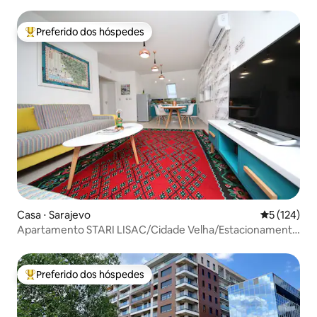
Preferido dos hóspedes
Entre os melhores preferidos dos hóspedes
Casa ⋅ Sarajevo
5 de uma av
5 (124)
Apartamento STARI LISAC/Cidade Velha/Estacionamento
gratuito
Preferido dos hóspedes
Entre os melhores preferidos dos hóspedes