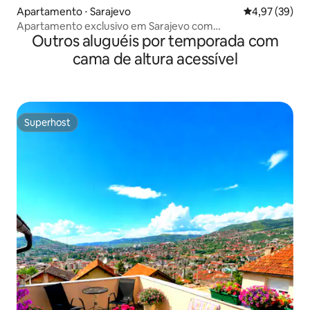
Apartamento ⋅ Sarajevo
4,97 de uma a
4,97 (39)
Apartamento exclusivo em Sarajevo com
Outros aluguéis por temporada com
estacionamento subterrâneo
cama de altura acessível
Superhost
Superhost