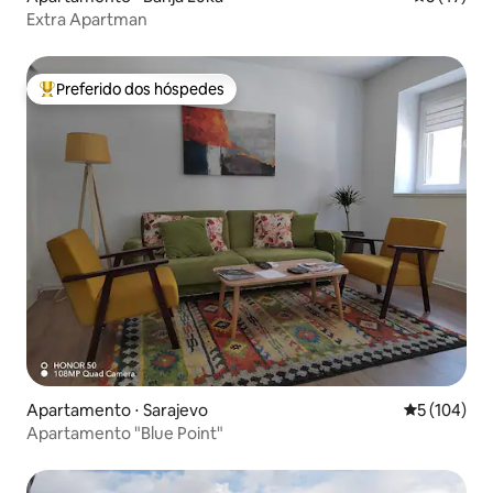
Extra Apartman
Preferido dos hóspedes
Entre os melhores preferidos dos hóspedes
Apartamento ⋅ Sarajevo
5 de uma av
5 (104)
Apartamento "Blue Point"