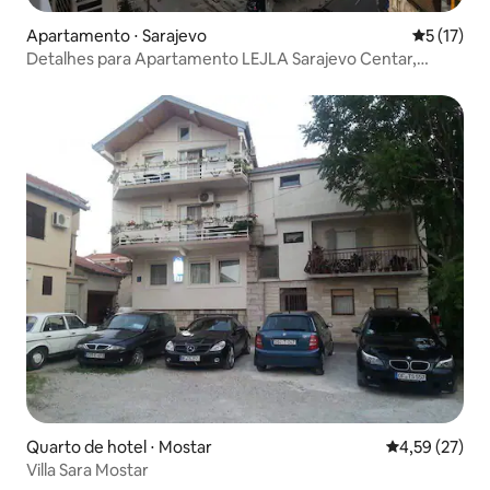
Apartamento ⋅ Sarajevo
5 de uma a
5 (17)
Detalhes para Apartamento LEJLA Sarajevo Centar,
Skenderija
Quarto de hotel ⋅ Mostar
4,59 de uma a
4,59 (27)
Villa Sara Mostar