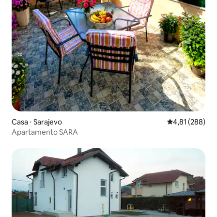
Casa ⋅ Sarajevo
4,81 de uma av
4,81 (288)
Apartamento SARA