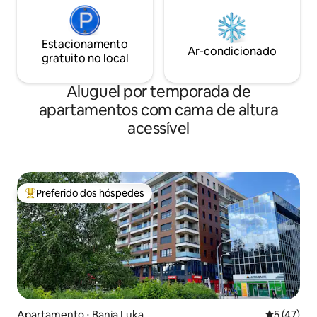
Estacionamento
Ar-condicionado
gratuito no local
Aluguel por temporada de
apartamentos com cama de altura
acessível
Preferido dos hóspedes
Entre os melhores preferidos dos hóspedes
Apartamento ⋅ Banja Luka
5 de uma a
5 (47)