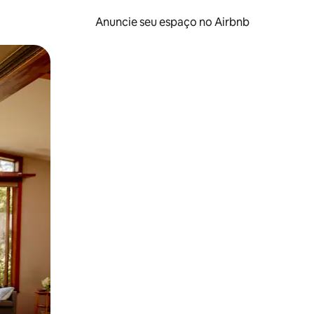
Anuncie seu espaço no Airbnb
 deslizando o dedo na tela.