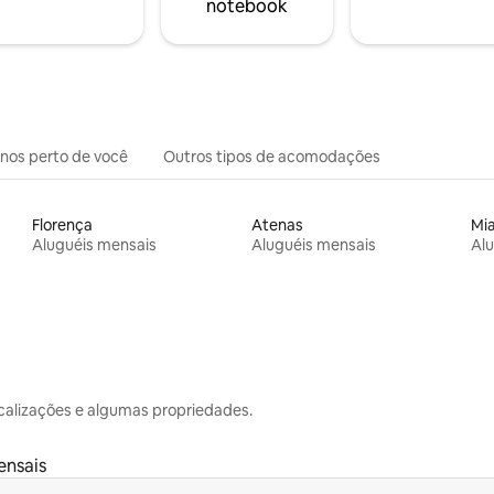
notebook
inos perto de você
Outros tipos de acomodações
Florença
Atenas
Mi
Aluguéis mensais
Aluguéis mensais
Alu
calizações e algumas propriedades.
ensais