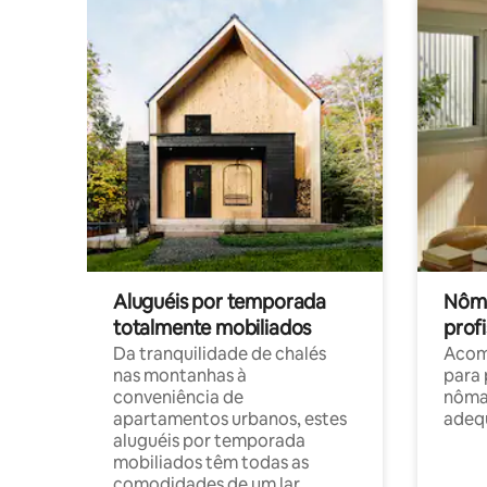
Aluguéis por temporada
Nôma
totalmente mobiliados
profi
Da tranquilidade de chalés
Acom
nas montanhas à
para 
conveniência de
nôma
apartamentos urbanos, estes
adequ
aluguéis por temporada
mobiliados têm todas as
comodidades de um lar.