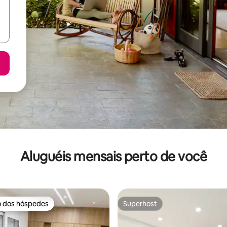
Aluguéis mensais perto de você
o dos hóspedes
Superhost
o dos hóspedes
Superhost