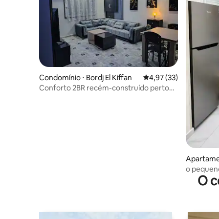
Condomínio ⋅ Bordj El Kiffan
4,97 de uma avaliação 
4,97 (33)
Conforto 2BR recém-construído perto
da cidade, aeroporto e praia
Apartamen
o pequeno
O c