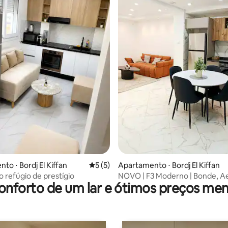
média de 5, 33 avaliações
to ⋅ Bordj El Kiffan
5 de uma avaliação média de 5, 5 avalia
5 (5)
Apartamento ⋅ Bordj El Kiffan
 refúgio de prestígio
NOVO | F3 Moderno | Bonde, A
onforto de um lar e ótimos preços men
Estacionamento |