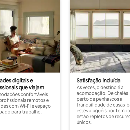
des digitais e
Satisfação incluída
ssionais que viajam
Às vezes, o destino é a
acomodação. De chalés
odações confortáveis
perto de penhascos à
profissionais remotos e
tranquilidade de casas-b
des com Wi-Fi e espaço
estes aluguéis por temp
ado para trabalho.
estão repletos de recurs
únicos.