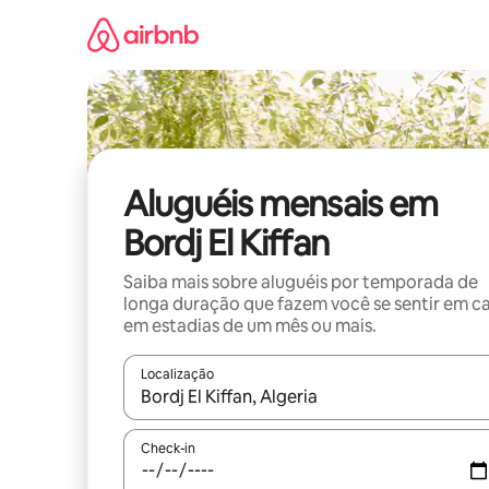
Pular
para
o
conteúdo
Aluguéis mensais em
Bordj El Kiffan
Saiba mais sobre aluguéis por temporada de
longa duração que fazem você se sentir em c
em estadias de um mês ou mais.
Localização
Quando os resultados estiverem disponíveis, expl
Check-in