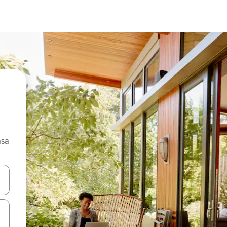
asa
ore-os usando as seta para cima e para baixo do teclado ou tocando e