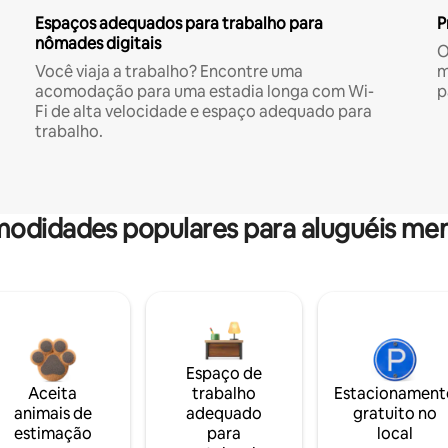
Espaços adequados para trabalho para
P
nômades digitais
O
Você viaja a trabalho? Encontre uma
m
acomodação para uma estadia longa com Wi-
p
Fi de alta velocidade e espaço adequado para
trabalho.
odidades populares para aluguéis men
Espaço de
Aceita
trabalho
Estacionament
animais de
adequado
gratuito no
estimação
para
local