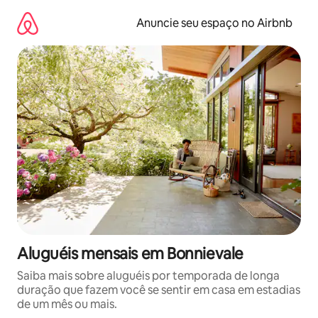
Pular
para
Anuncie seu espaço no Airbnb
o
conteúdo
Aluguéis mensais em Bonnievale
Saiba mais sobre aluguéis por temporada de longa
duração que fazem você se sentir em casa em estadias
de um mês ou mais.