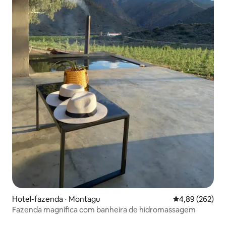
Hotel-fazenda ⋅ Montagu
4,89 de uma ava
4,89 (262)
Fazenda magnífica com banheira de hidromassagem