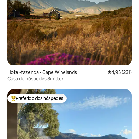
Hotel-fazenda ⋅ Cape Winelands
4,95 de uma av
4,95 (231)
Casa de hóspedes Smitten.
Preferido dos hóspedes
Entre os melhores preferidos dos hóspedes