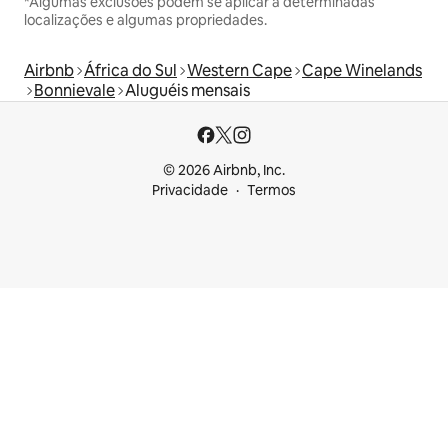
*Algumas exclusões podem se aplicar a determinadas
localizações e algumas propriedades.
Airbnb
África do Sul
Western Cape
Cape Winelands
Bonnievale
Aluguéis mensais
© 2026 Airbnb, Inc.
Privacidade
Termos