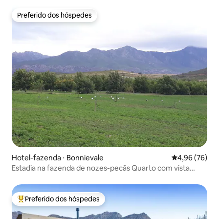
Preferido dos hóspedes
Preferido dos hóspedes
Hotel-fazenda ⋅ Bonnievale
4,96 de uma a
4,96 (76)
Estadia na fazenda de nozes-pecãs Quarto com vista
panorâmica
Preferido dos hóspedes
Entre os melhores preferidos dos hóspedes