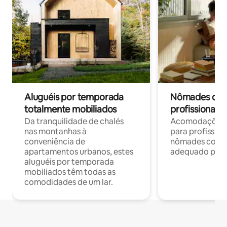
Aluguéis por temporada
Nômades digit
totalmente mobiliados
profissionais 
Da tranquilidade de chalés
Acomodações c
nas montanhas à
para profission
conveniência de
nômades com W
apartamentos urbanos, estes
adequado para 
aluguéis por temporada
mobiliados têm todas as
comodidades de um lar.