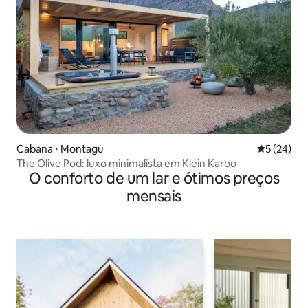
Cabana ⋅ Montagu
5 de uma a
5 (24)
The Olive Pod: luxo minimalista em Klein Karoo
O conforto de um lar e ótimos preços
mensais