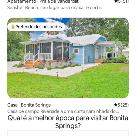
Apartamento ⋅ Praia de Vanderbilt
5 de uma a
5 (51)
Seashell Beach, seu lugar para relaxar e curtir.
Preferido dos hóspedes
Entre os melhores preferidos dos hóspedes
Casa ⋅ Bonita Springs
5 de uma a
5 (25)
Casa de campo Riverside a uma curta caminhada do
Qual é a melhor época para visitar Bonita
centro da cidade!
Springs?