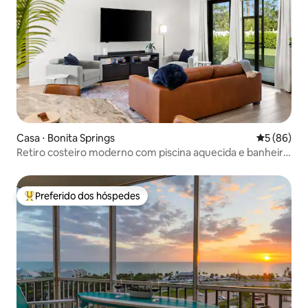
Casa ⋅ Bonita Springs
5 de uma a
5 (86)
Retiro costeiro moderno com piscina aquecida e banheira
de hidromassagem
Preferido dos hóspedes
Entre os melhores preferidos dos hóspedes