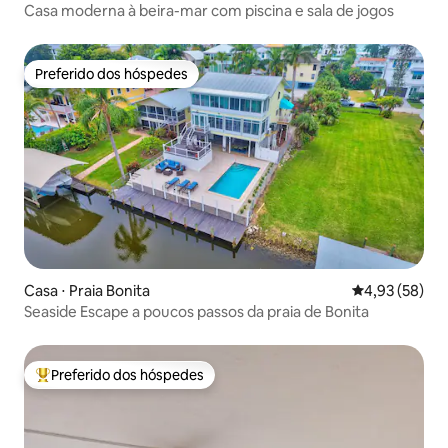
Casa moderna à beira-mar com piscina e sala de jogos
Preferido dos hóspedes
Preferido dos hóspedes
Casa ⋅ Praia Bonita
4,93 de uma a
4,93 (58)
Seaside Escape a poucos passos da praia de Bonita
Preferido dos hóspedes
Entre os melhores preferidos dos hóspedes