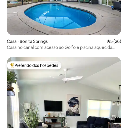
Casa ⋅ Bonita Springs
5 de uma a
5 (26)
Casa no canal com acesso ao Golfo e piscina aquecida
sazonalmente
Preferido dos hóspedes
Entre os melhores preferidos dos hóspedes