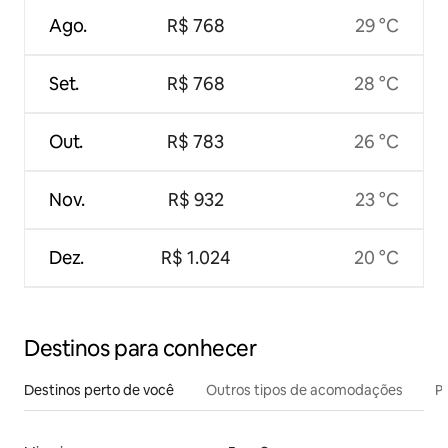
Ago.
R$ 768
29 °C
Set.
R$ 768
28 °C
Out.
R$ 783
26 °C
Nov.
R$ 932
23 °C
Dez.
R$ 1.024
20 °C
Destinos para conhecer
Destinos perto de você
Outros tipos de acomodações
Pr