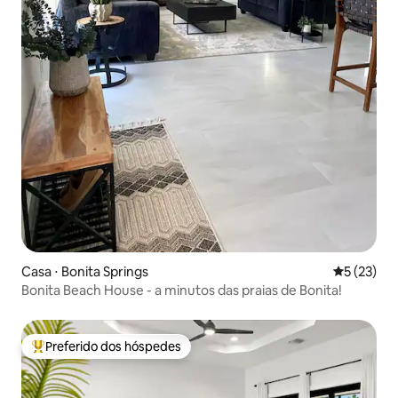
Casa ⋅ Bonita Springs
5 de uma a
5 (23)
Bonita Beach House - a minutos das praias de Bonita!
Preferido dos hóspedes
Entre os melhores preferidos dos hóspedes