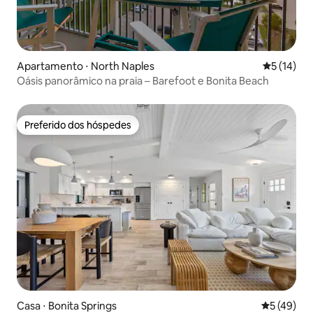
Apartamento ⋅ North Naples
5 de uma a
5 (14)
Oásis panorâmico na praia – Barefoot e Bonita Beach
Preferido dos hóspedes
Preferido dos hóspedes
Casa ⋅ Bonita Springs
5 de uma a
5 (49)