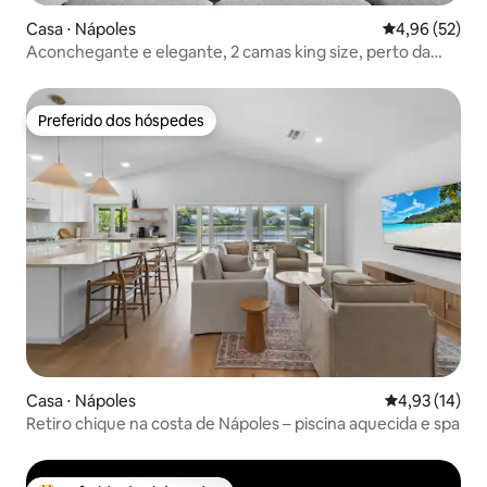
Casa ⋅ Nápoles
4,96 de uma a
4,96 (52)
Aconchegante e elegante, 2 camas king size, perto da
praia e da 5ª Avenida
Preferido dos hóspedes
Preferido dos hóspedes
Casa ⋅ Nápoles
4,93 de uma a
4,93 (14)
Retiro chique na costa de Nápoles – piscina aquecida e spa