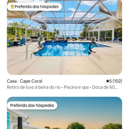
Preferido dos hóspedes
Entre os melhores preferidos dos hóspedes
Casa ⋅ Cape Coral
5 de uma av
5 (102)
Retiro de luxo à beira do rio • Piscina e spa • Doca de 60
pés
Preferido dos hóspedes
Preferido dos hóspedes