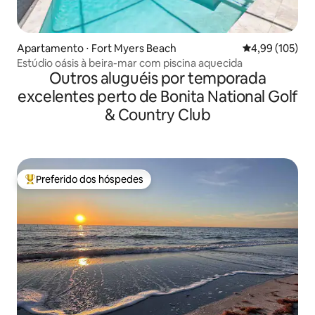
Apartamento ⋅ Fort Myers Beach
4,99 de uma av
4,99 (105)
Estúdio oásis à beira-mar com piscina aquecida
Outros aluguéis por temporada
excelentes perto de Bonita National Golf
& Country Club
Preferido dos hóspedes
Entre os melhores preferidos dos hóspedes