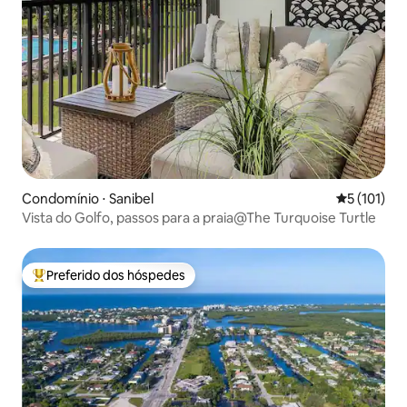
Condomínio ⋅ Sanibel
5 de uma av
5 (101)
Vista do Golfo, passos para a praia@The Turquoise Turtle
Preferido dos hóspedes
Entre os melhores preferidos dos hóspedes