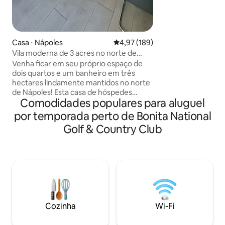
Piscina privativa a
Espreguiçadeiras de
Grelha a gás para 
Relaxe com um co
mergulho ao pôr d
Casa ⋅ Nápoles
4,97 de uma avaliação média de 
4,97 (189)
relaxe sob as estre
Vila moderna de 3 acres no norte de
Nápoles
Venha ficar em seu próprio espaço de
dois quartos e um banheiro em três
hectares lindamente mantidos no norte
de Nápoles! Esta casa de hóspedes
Comodidades populares para aluguel
anexa/privada possui uma cozinha
totalmente equipada com bancadas e
por temporada perto de Bonita National
eletrodomésticos modernizados, camas
Golf & Country Club
king/queen, Wi-Fi, acesso compartilhado
à lavanderia, churrasqueira, cadeiras de
praia e toalhas, e muitos mais confortos
de casa para você desfrutar! A
localização não pode ser superada!
Perto da I-75 e a uma curta distância a pé
de um shopping, restaurantes e a uma
curta distância de carro das belas praias
Cozinha
Wi-Fi
de Nápoles! Desculpe, não são
permitidos animais de estimação!