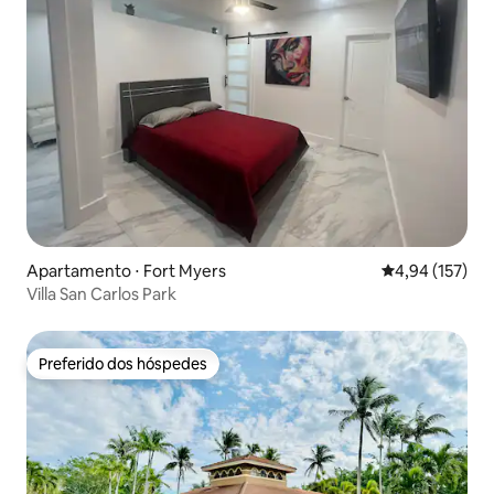
Apartamento ⋅ Fort Myers
4,94 de uma av
4,94 (157)
Villa San Carlos Park
Preferido dos hóspedes
Preferido dos hóspedes