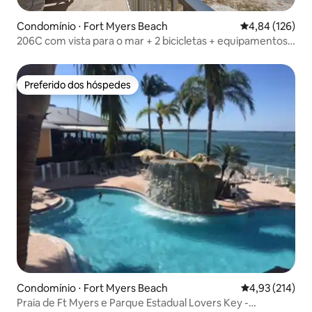
Condomínio ⋅ Fort Myers Beach
4,84 de uma av
4,84 (126)
206C com vista para o mar + 2 bicicletas + equipamentos
de praia
Preferido dos hóspedes
Preferido dos hóspedes
Condomínio ⋅ Fort Myers Beach
4,93 de uma av
4,93 (214)
Praia de Ft Myers e Parque Estadual Lovers Key -