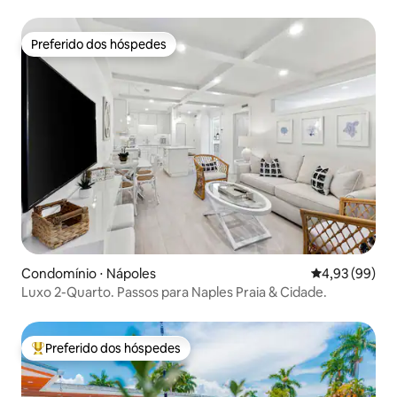
FANTÁSTICO!
Preferido dos hóspedes
Preferido dos hóspedes
Condomínio ⋅ Nápoles
4,93 de uma a
4,93 (99)
Luxo 2-Quarto. Passos para Naples Praia & Cidade.
Preferido dos hóspedes
Entre os melhores preferidos dos hóspedes