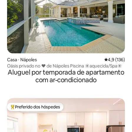
Casa ⋅ Nápoles
4,9 de uma av
4,9 (136)
Oásis privado no ♥ de Nápoles Piscina ☀aquecida/Spa☀
Aluguel por temporada de apartamento
com ar-condicionado
Preferido dos hóspedes
Entre os melhores preferidos dos hóspedes