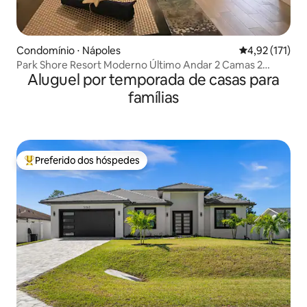
Condomínio ⋅ Nápoles
4,92 de uma av
4,92 (171)
Park Shore Resort Moderno Último Andar 2 Camas 2
Aluguel por temporada de casas para
Banheiros
famílias
Preferido dos hóspedes
Entre os melhores preferidos dos hóspedes