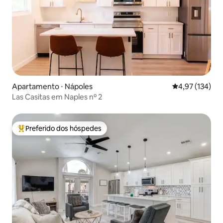
Apartamento ⋅ Nápoles
4,97 de uma av
4,97 (134)
Las Casitas em Naples nº 2
Preferido dos hóspedes
Entre os melhores preferidos dos hóspedes