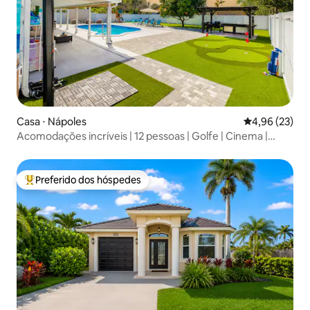
Casa ⋅ Nápoles
4,96 de uma a
4,96 (23)
Acomodações incríveis | 12 pessoas | Golfe | Cinema |
Piscina
Preferido dos hóspedes
Entre os melhores preferidos dos hóspedes