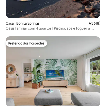
Casa ⋅ Bonita Springs
5 de uma a
5 (48)
Oásis familiar com 4 quartos | Piscina, spa e fogueira |
Churrasqueira
Preferido dos hóspedes
Preferido dos hóspedes