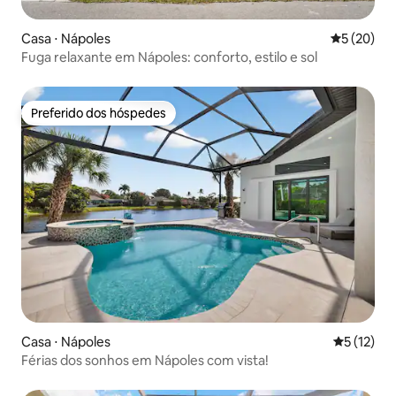
Casa ⋅ Nápoles
5 de uma a
5 (20)
Fuga relaxante em Nápoles: conforto, estilo e sol
Preferido dos hóspedes
Preferido dos hóspedes
Casa ⋅ Nápoles
5 de uma a
5 (12)
Férias dos sonhos em Nápoles com vista!