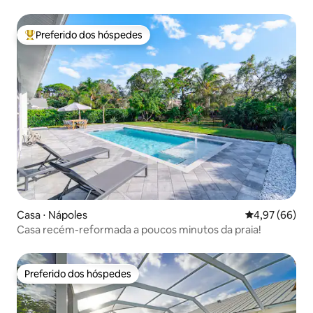
Preferido dos hóspedes
Entre os melhores preferidos dos hóspedes
Casa ⋅ Nápoles
4,97 de uma a
4,97 (66)
Casa recém-reformada a poucos minutos da praia!
Preferido dos hóspedes
Preferido dos hóspedes