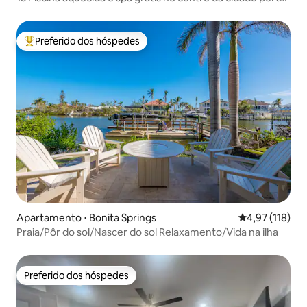
da praia
Preferido dos hóspedes
Entre os melhores preferidos dos hóspedes
Apartamento ⋅ Bonita Springs
4,97 de uma av
4,97 (118)
Praia/Pôr do sol/Nascer do sol Relaxamento/Vida na ilha
Preferido dos hóspedes
Preferido dos hóspedes