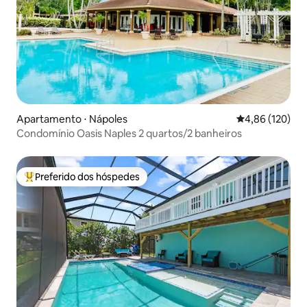
Apartamento ⋅ Nápoles
4,86 de uma av
4,86 (120)
Condomínio Oasis Naples 2 quartos/2 banheiros
Preferido dos hóspedes
Entre os melhores preferidos dos hóspedes