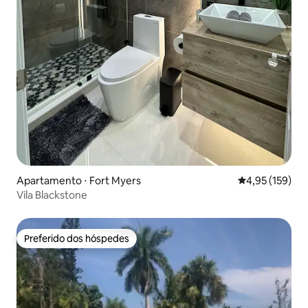
Apartamento ⋅ Fort Myers
4,95 de uma av
4,95 (159)
Vila Blackstone
Preferido dos hóspedes
Preferido dos hóspedes