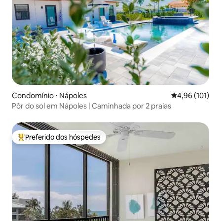
Condomínio ⋅ Nápoles
4,96 de uma av
4,96 (101)
Pôr do sol em Nápoles | Caminhada por 2 praias
Preferido dos hóspedes
Entre os melhores preferidos dos hóspedes