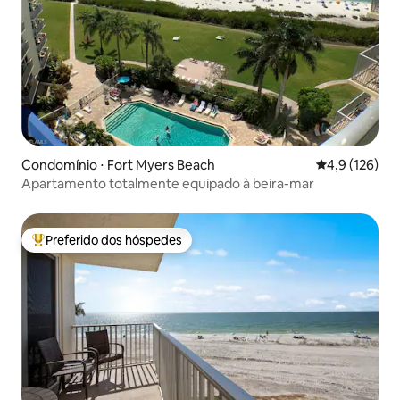
Condomínio ⋅ Fort Myers Beach
4,9 de uma av
4,9 (126)
Apartamento totalmente equipado à beira-mar
Preferido dos hóspedes
Entre os melhores preferidos dos hóspedes