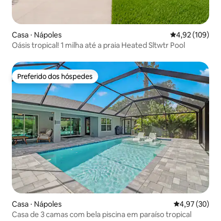
Casa ⋅ Nápoles
4,92 de uma av
4,92 (109)
Oásis tropical! 1 milha até a praia Heated Sltwtr Pool
Preferido dos hóspedes
Preferido dos hóspedes
Casa ⋅ Nápoles
4,97 de uma a
4,97 (30)
Casa de 3 camas com bela piscina em paraíso tropical