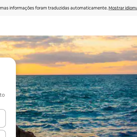
mas informações foram traduzidas automaticamente. 
Mostrar idioma
ito
ore-os usando as seta para cima e para baixo do teclado ou tocando e