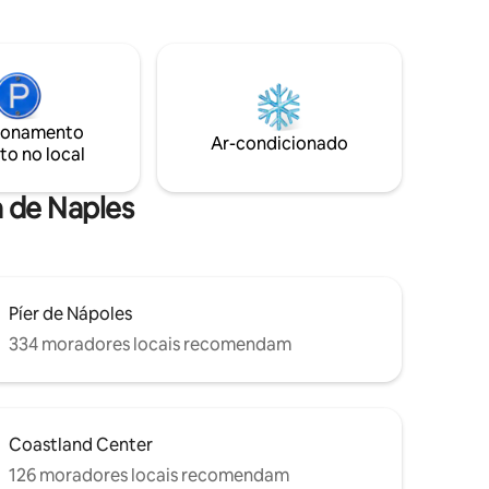
ar livre •
de distância. Temos 2 bicicletas adultas
urrasco
agradáveis, caiaques e varas de pesca
m
para você usar. Localizado perto da
plesmente
Wiggins Pass Road entre a 41 e o oceano.
Casa de palafita. Nem precisa de carro.
ionamento
Ar-condicionado
to no local
a de Naples
Píer de Nápoles
334 moradores locais recomendam
Coastland Center
126 moradores locais recomendam