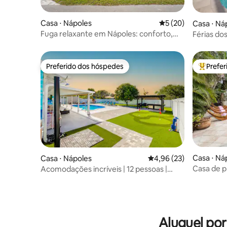
Casa ⋅ Nápoles
5 de uma avaliação 
5 (20)
Casa ⋅ Ná
Fuga relaxante em Nápoles: conforto,
Férias do
estilo e sol
Preferido dos hóspedes
Prefe
Preferido dos hóspedes
Entre os
Casa ⋅ Ná
Casa ⋅ Nápoles
4,96 de uma avaliação 
4,96 (23)
Casa de p
Acomodações incríveis | 12 pessoas |
Naples
Golfe | Cinema | Piscina
Aluguel po