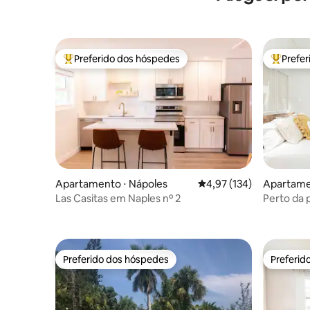
Preferido dos hóspedes
Prefe
Entre os melhores preferidos dos hóspedes
Entre os
Apartamento ⋅ Nápoles
4,97 de uma avaliação m
4,97 (134)
Apartame
Las Casitas em Naples nº 2
Perto da p
pequena
Preferido dos hóspedes
Preferid
Preferido dos hóspedes
Preferid