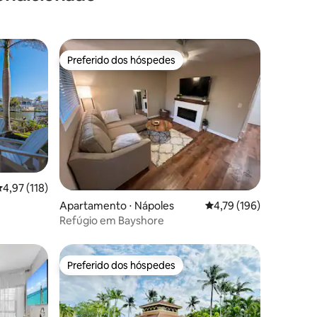
Preferido dos hóspedes
os hóspedes
Preferido dos hóspedes
ções
,97 de uma avaliação média de 5, 118 avaliações
4,97 (118)
Apartamento ⋅ Nápoles
4,79 de uma avaliação 
4,79 (196)
Refúgio em Bayshore
Preferido dos hóspedes
Preferido dos hóspedes