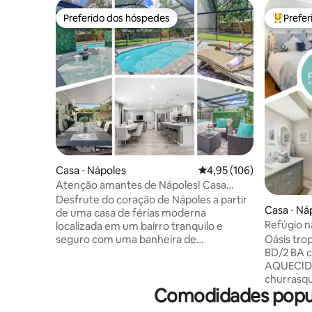
Preferido dos hóspedes
Prefe
Preferido dos hóspedes
Entre os
Casa ⋅ Nápoles
4,95 de uma avaliação m
4,95 (106)
Atenção amantes de Nápoles! Casa
inteira com piscina e banheira de
Desfrute do coração de Nápoles a partir
Casa ⋅ Ná
hidromassagem
de uma casa de férias moderna
Refúgio n
localizada em um bairro tranquilo e
quartos k
Oásis tro
seguro com uma banheira de
BD/2 BA c
hidromassagem privativa, piscina
AQUECIDA,
aquecida e pátio coberto. Fique em casa
churrasqu
e tenha uma noite de vinho na
Comodidades popula
jogos ao a
deslumbrante ilha de cozinha em espaço
grandes (
aberto ou saia e desfrute dos muitos