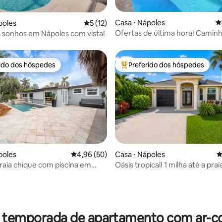
média de 5, 20 avaliações
Casa ⋅ Nápoles
4
poles
5 de uma avaliação média de 5, 12 avalia
5 (12)
Ofertas de última hora! Caminh
s sonhos em Nápoles com vista!
praia! Jacuzzi e piscina
rido dos hóspedes
Preferido dos hóspedes
 melhores preferidos dos hóspedes
Entre os melhores preferidos d
poles
4,96 de uma avaliação média de 5, 50 avalia
4,96 (50)
Casa ⋅ Nápoles
4
média de 5, 23 avaliações
raia chique com piscina em
Oásis tropical! 1 milha até a pra
Sltwtr Pool
r temporada de apartamento com ar-c