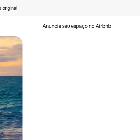
 original
Anuncie seu espaço no Airbnb
 deslizando o dedo na tela.