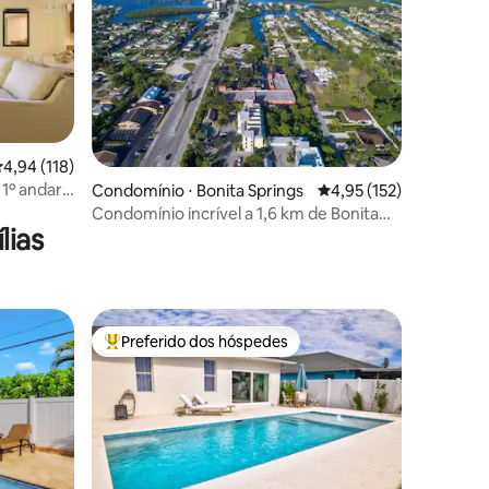
ções
,94 de uma avaliação média de 5, 118 avaliações
4,94 (118)
 1º andar
Condomínio ⋅ Bonita Springs
4,95 de uma avaliação 
4,95 (152)
Condomínio incrível a 1,6 km de Bonita
lias
Beach
Preferido dos hóspedes
os hóspedes
Entre os melhores preferidos dos hóspedes