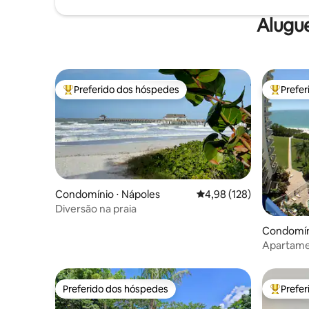
Alugu
Preferido dos hóspedes
Prefe
Entre os melhores preferidos dos hóspedes
Entre os
Condomínio ⋅ Nápoles
4,98 de uma avaliação m
4,98 (128)
Diversão na praia
Condomíni
ch
Apartame
beira-ma
Preferido dos hóspedes
Prefe
Preferido dos hóspedes
Entre os