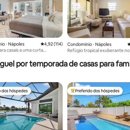
édia de 5, 144 avaliações
io ⋅ Nápoles
4,92 de uma avaliação média de 5, 114 avalia
4,92 (114)
Condomínio ⋅ Nápoles
4
ara casais a uma curta
Refúgio tropical exuberante no
 da praia
em Nápoles
guel por temporada de casas para famí
o dos hóspedes
Preferido dos hóspedes
o dos hóspedes
Entre os melhores preferidos d