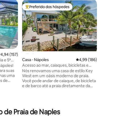
Casa ⋅ N
Preferido dos hóspedes
Prefe
Entre os melhores preferidos dos hóspedes
Entre o
Sua viage
Nápoles
Oásis 🌴 
Vanderbi
pedacinh
Flórida! 
imaculad
mundialm
Dining e 
minutos 
,94 de uma avaliação média de 5, 157 avaliações
4,94 (157)
District. Nossa casa renovada possui um
Casa ⋅ Nápoles
4,99 de uma avaliação 
4,99 (186)
ia e 5ª
quintal 
Acesso ao mar, caiaques, bicicletas e
ápoles!
piscina 
praia
ara suas
área de m
Nós renovamos uma casa de estilo Key
jogos ao 
West em um oásis moderno de praia.
ções
os de
😃 Simpl
Você pode andar de caiaque, de bicicleta
milk
aconcheg
e de barco até a praia diretamente da
da –
escapadi
casa! Este bairro seguro à beira-mar tem
 apenas 7
toneladas de pessoas amigáveis
 Conforto
caminhando, correndo, andando de
 nossa
bicicleta, passeando com cães, etc. A
 de Praia de Naples
com: •
casa fica a 1/4 de milha da praia em linha
reta. As entradas da praia estão a 2 km