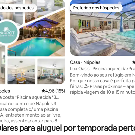
rido dos hóspedes
Preferido dos hóspedes
 melhores preferidos dos hóspedes
Preferido dos hóspedes
Casa ⋅ Nápoles
4
Lux Oasis | Piscina aquecida•Pra
édia de 5, 106 avaliações
Avenida a 10 min•Berço
Bem-vindo ao seu refúgio em N
Por que nossa casa é perfeita p
férias: 🏖️ Praias próximas – apenas uma
poles
4,96 de uma avaliação média de 5, 155 avalia
4,96 (155)
rápida viagem de 10 a 15 minut
a costa *Piscina aquecida *3
carro até Via Miramar e Lowder
ing
pical no centro de Nápoles 3
Beach. Localização 📍privilegia
asa completa c/ uma piscina
Situado em uma rua tranquila a
 entretenimento ao ar livre,
minutos da icônica 5ª Avenida.
eira, assentos/jantar para 8,
🏡 em estilo resort – Relaxe em
res para aluguel por temporada perto
r livre, 2 salas de estar c/ TVs
varanda totalmente protegida 
a sala principal tem uma TV de
Piscina privativa aquecida •