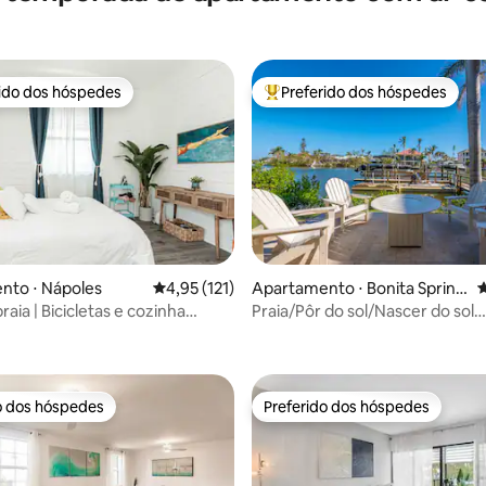
rido dos hóspedes
Preferido dos hóspedes
 melhores preferidos dos hóspedes
Entre os melhores preferidos d
édia de 5, 134 avaliações
nto ⋅ Nápoles
4,95 de uma avaliação média de 5, 121 avalia
4,95 (121)
Apartamento ⋅ Bonita Spring
4
s
raia | Bicicletas e cozinha
Praia/Pôr do sol/Nascer do sol
Relaxamento/Vida na ilha
o dos hóspedes
Preferido dos hóspedes
o dos hóspedes
Preferido dos hóspedes