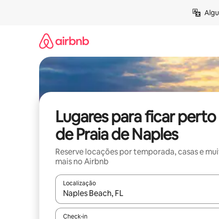
Pular
Algu
para
o
conteúdo
Lugares para ficar perto
de Praia de Naples
Reserve locações por temporada, casas e mu
mais no Airbnb
Localização
Quando os resultados estiverem disponíveis, expl
Check-in