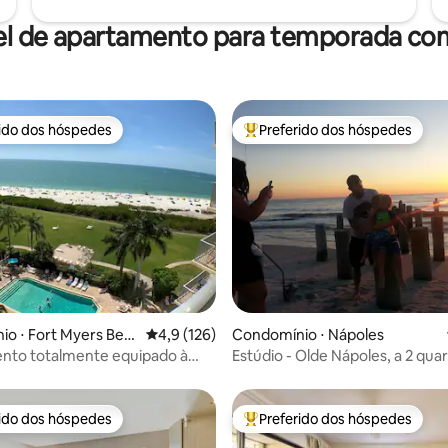
el de apartamento para temporada com
rido dos hóspedes
Preferido dos hóspedes
 melhores preferidos dos hóspedes
Entre os melhores preferidos d
édia de 5, 128 avaliações
o ⋅ Fort Myers Bea
4,9 de uma avaliação média de 5, 126 avalia
4,9 (126)
Condomínio ⋅ Nápoles
nto totalmente equipado à
Estúdio - Olde Nápoles, a 2 qua
r
da praia Estúdio
rido dos hóspedes
Preferido dos hóspedes
 melhores preferidos dos hóspedes
Entre os melhores preferidos d