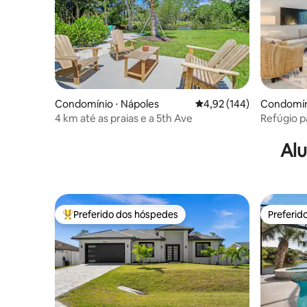
Condomínio ⋅ Nápoles
4,92 de uma avaliação m
4,92 (144)
Condomín
4 km até as praias e a 5th Ave
Refúgio p
caminhada
Alu
Preferido dos hóspedes
Preferid
Entre os melhores preferidos dos hóspedes
Preferid