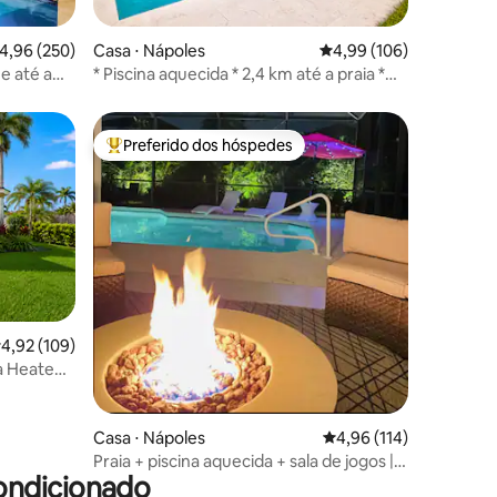
,96 de uma avaliação média de 5, 250 avaliações
4,96 (250)
Casa ⋅ Nápoles
4,99 de uma avaliação 
4,99 (106)
ções
e até a
* Piscina aquecida * 2,4 km até a praia *
Bicicletas incl *
Preferido dos hóspedes
os hóspedes
Entre os melhores preferidos dos hóspedes
ções
,92 de uma avaliação média de 5, 109 avaliações
4,92 (109)
ia Heated
Casa ⋅ Nápoles
4,96 de uma avaliação 
4,96 (114)
Praia + piscina aquecida + sala de jogos | 2
ondicionado
camas king size, 2 suítes