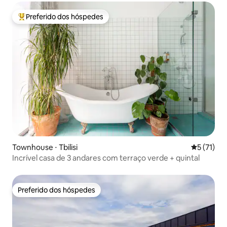
Preferido dos hóspedes
Entre os melhores preferidos dos hóspedes
Townhouse ⋅ Tbilisi
5 de uma a
5 (71)
Incrível casa de 3 andares com terraço verde + quintal
Preferido dos hóspedes
Preferido dos hóspedes