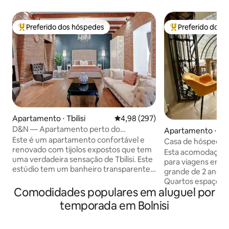
Preferido dos hóspedes
Preferido dos 
Entre os melhores preferidos dos hóspedes
Entre os melhore
Apartamento ⋅ Tbilisi
4,98 de uma avaliação média de 
4,98 (297)
D&N — Apartamento perto do
Apartamento ⋅ Tbil
Conservatório, Tbilisi Velho
Este é um apartamento confortável e
Casa de hóspedes 
renovado com tijolos expostos que tem
Esta acomodação e
uma verdadeira sensação de Tbilisi. Este
para viagens em g
estúdio tem um banheiro transparente
grande de 2 andare
com banheira moderna, cama king size,
Quartos espaçosos
sofá Chesterfield e etc. O espaço (78
Comodidades populares em aluguel por
interno. Cozinha e 
m²) acomoda 2 pessoas e está localizado
bonito por dentro
temporada em Bolnisi
no bairro de Old Tbilisi, na rua paralela da
Área central de Tbi
avenida principal da Geórgia, Shota
necessários dentr
Rustaveli Ave. Internet Wi-Fi de alta