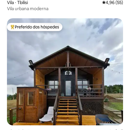
Vila ⋅ Tbilisi
4,96 de uma a
4,96 (55)
Vila urbana moderna
Preferido dos hóspedes
Entre os melhores preferidos dos hóspedes