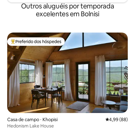
Outros aluguéis por temporada
excelentes em Bolnisi
Preferido dos hóspedes
Entre os melhores preferidos dos hóspedes
Casa de campo ⋅ Khopisi
4,99 de uma av
4,99 (88)
Hedonism Lake House