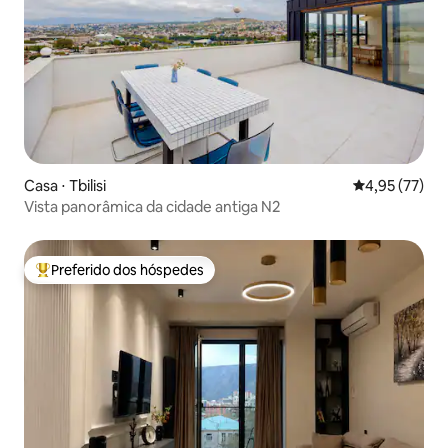
Casa ⋅ Tbilisi
4,95 de uma a
4,95 (77)
Vista panorâmica da cidade antiga N2
Preferido dos hóspedes
Entre os melhores preferidos dos hóspedes