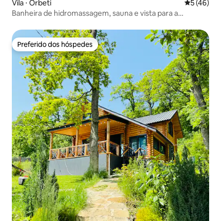
Vila ⋅ Orbeti
5 de uma a
5 (46)
Banheira de hidromassagem, sauna e vista para a
montanha em Panorama Orbeti
Preferido dos hóspedes
Preferido dos hóspedes