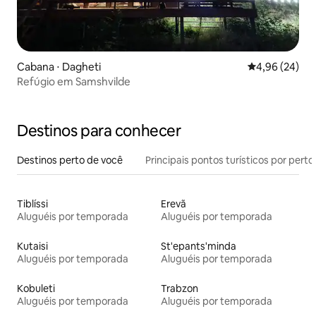
Cabana ⋅ Dagheti
4,96 de uma a
4,96 (24)
Refúgio em Samshvilde
Destinos para conhecer
Destinos perto de você
Principais pontos turísticos por perto
Tiblíssi
Erevã
Aluguéis por temporada
Aluguéis por temporada
Kutaisi
St'epants'minda
Aluguéis por temporada
Aluguéis por temporada
Kobuleti
Trabzon
Aluguéis por temporada
Aluguéis por temporada