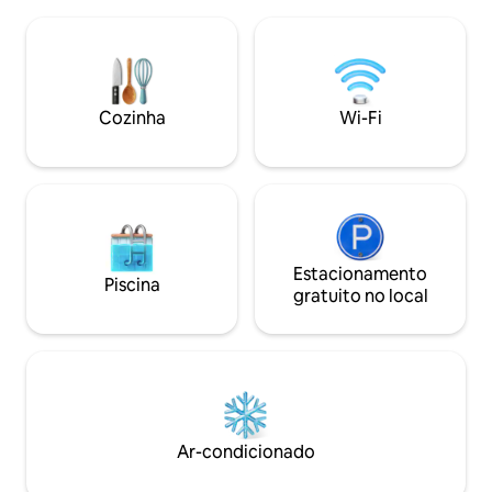
pelo cozinheiro ch
velocidade e IPTV são fornecidos
bufê. Traslados do
gratuitamente. O apartamento também
de carro diários. todos os serviços de
está bem localizado para transporte. As
boutique mediante solic
estações de metrô Praça da Liberdade e
alugado diariame
Rustaveli estão a uma curta distância.
mensalmente ou
Cozinha
Wi-Fi
antecipadamente.
vão fazer você feli
Estacionamento
Piscina
gratuito no local
Ar-condicionado