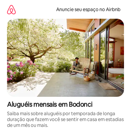
Pular
para
Anuncie seu espaço no Airbnb
o
conteúdo
Aluguéis mensais em Bodonci
Saiba mais sobre aluguéis por temporada de longa
duração que fazem você se sentir em casa em estadias
de um mês ou mais.