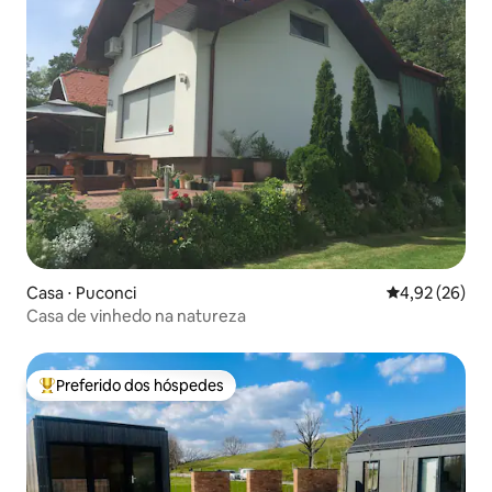
Casa ⋅ Puconci
4,92 de uma a
4,92 (26)
Casa de vinhedo na natureza
Preferido dos hóspedes
Entre os melhores preferidos dos hóspedes