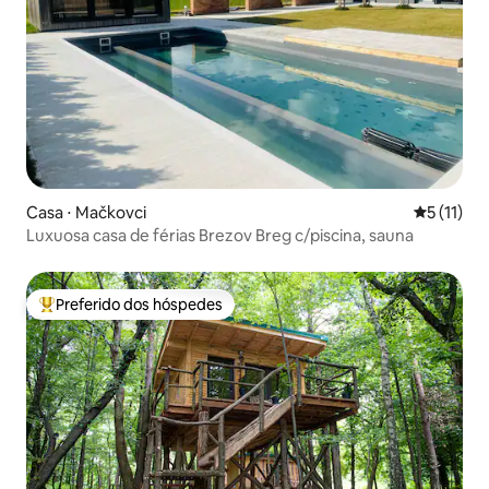
Casa ⋅ Mačkovci
5 de uma a
5 (11)
Luxuosa casa de férias Brezov Breg c/piscina, sauna
Preferido dos hóspedes
Entre os melhores preferidos dos hóspedes