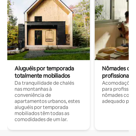
Aluguéis por temporada
Nômades digit
totalmente mobiliados
profissionais 
Da tranquilidade de chalés
Acomodações c
nas montanhas à
para profission
conveniência de
nômades com W
apartamentos urbanos, estes
adequado para 
aluguéis por temporada
mobiliados têm todas as
comodidades de um lar.