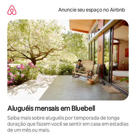
Pular
para
Anuncie seu espaço no Airbnb
o
conteúdo
Aluguéis mensais em Bluebell
Saiba mais sobre aluguéis por temporada de longa
duração que fazem você se sentir em casa em estadias
de um mês ou mais.