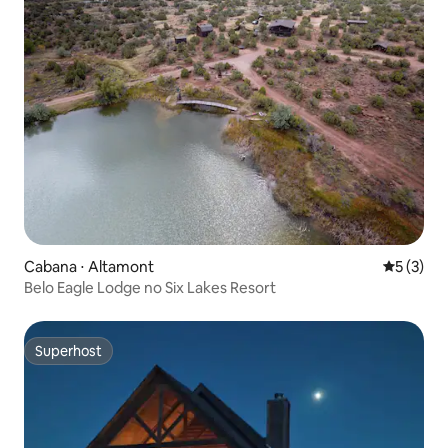
Cabana ⋅ Altamont
5 de uma 
5 (3)
Belo Eagle Lodge no Six Lakes Resort
Superhost
Superhost