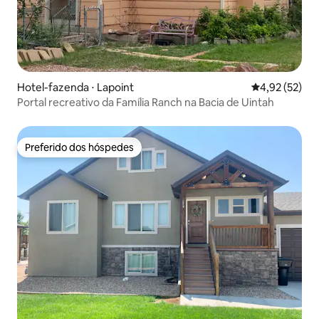
Hotel-fazenda ⋅ Lapoint
4,92 de uma a
4,92 (52)
Portal recreativo da Família Ranch na Bacia de Uintah
Preferido dos hóspedes
Preferido dos hóspedes