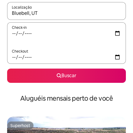
Localização
Quando os resultados estiverem disponíveis, explore-os usando
Check-in
Checkout
Buscar
Aluguéis mensais perto de você
Superhost
Superhost