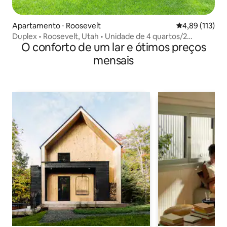
Apartamento ⋅ Roosevelt
4,89 de uma av
4,89 (113)
Duplex • Roosevelt, Utah • Unidade de 4 quartos/2
O conforto de um lar e ótimos preços
banheiros
mensais