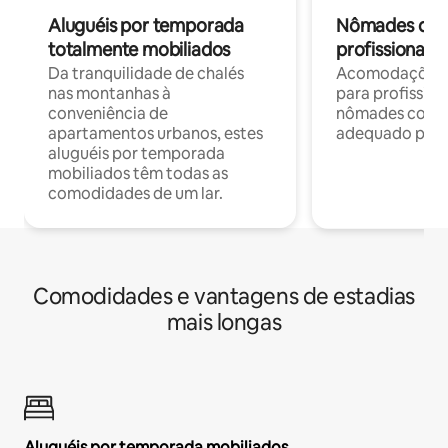
Aluguéis por temporada
Nômades digit
totalmente mobiliados
profissionais 
Da tranquilidade de chalés
Acomodações c
nas montanhas à
para profission
conveniência de
nômades com W
apartamentos urbanos, estes
adequado para 
aluguéis por temporada
mobiliados têm todas as
comodidades de um lar.
Comodidades e vantagens de estadias
mais longas
Aluguéis por temporada mobiliados