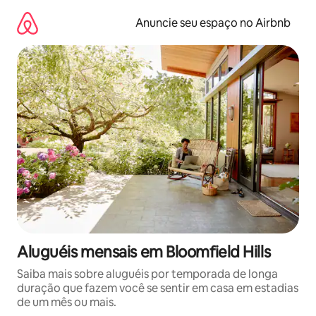
Pular
para
Anuncie seu espaço no Airbnb
o
conteúdo
Aluguéis mensais em Bloomfield Hills
Saiba mais sobre aluguéis por temporada de longa
duração que fazem você se sentir em casa em estadias
de um mês ou mais.