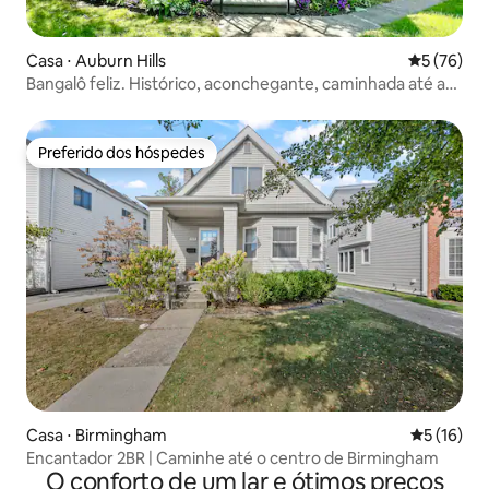
Casa ⋅ Auburn Hills
5 de uma a
5 (76)
Bangalô feliz. Histórico, aconchegante, caminhada até a
cidade!
Preferido dos hóspedes
Preferido dos hóspedes
Casa ⋅ Birmingham
5 de uma a
5 (16)
Encantador 2BR | Caminhe até o centro de Birmingham
O conforto de um lar e ótimos preços