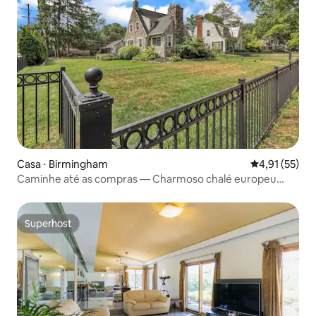
Casa ⋅ Birmingham
4,91 de uma a
4,91 (55)
Caminhe até as compras — Charmoso chalé europeu
moderno
Superhost
Superhost