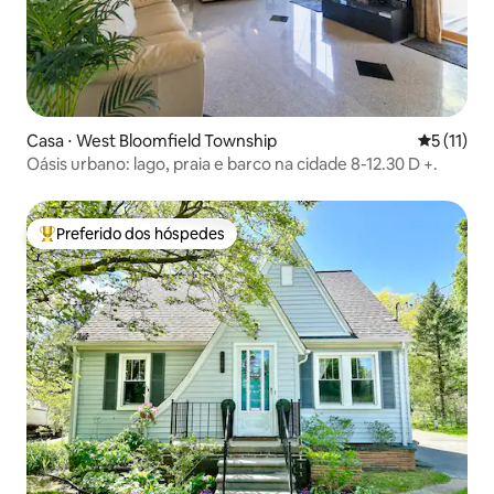
Casa ⋅ West Bloomfield Township
5 de uma a
5 (11)
Oásis urbano: lago, praia e barco na cidade 8-12.30 D +.
Preferido dos hóspedes
Entre os melhores preferidos dos hóspedes