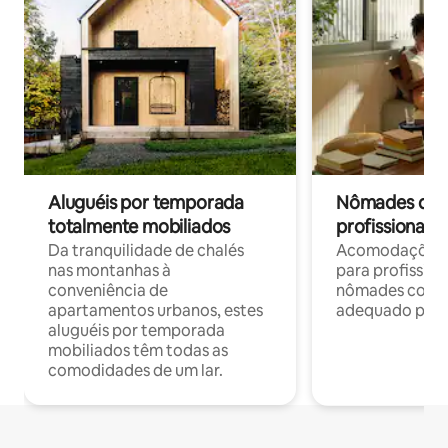
Aluguéis por temporada
Nômades digit
totalmente mobiliados
profissionais 
Da tranquilidade de chalés
Acomodações c
nas montanhas à
para profission
conveniência de
nômades com W
apartamentos urbanos, estes
adequado para 
aluguéis por temporada
mobiliados têm todas as
comodidades de um lar.