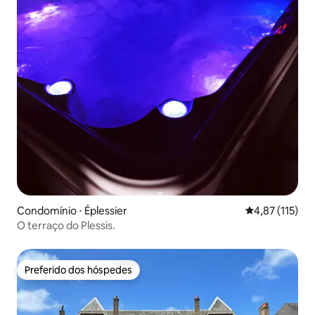
Condomínio ⋅ Éplessier
4,87 de uma av
4,87 (115)
O terraço do Plessis.
Preferido dos hóspedes
Preferido dos hóspedes