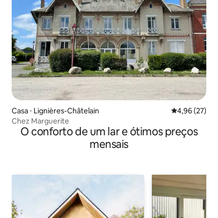
Casa ⋅ Lignières-Châtelain
4,96 de uma a
4,96 (27)
Chez Marguerite
O conforto de um lar e ótimos preços
mensais