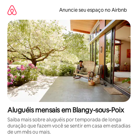
Pular
para
Anuncie seu espaço no Airbnb
o
conteúdo
Aluguéis mensais em Blangy-sous-Poix
Saiba mais sobre aluguéis por temporada de longa
duração que fazem você se sentir em casa em estadias
de um mês ou mais.