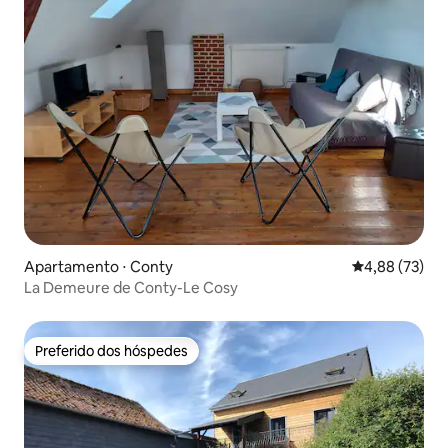
Apartamento ⋅ Conty
4,88 de uma a
4,88 (73)
La Demeure de Conty-Le Cosy
Preferido dos hóspedes
Preferido dos hóspedes