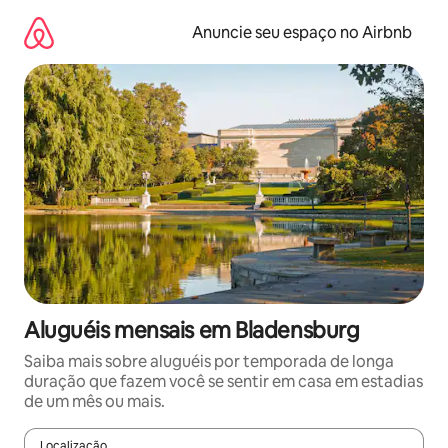
Pular
para
Anuncie seu espaço no Airbnb
o
conteúdo
Aluguéis mensais em Bladensburg
Saiba mais sobre aluguéis por temporada de longa
duração que fazem você se sentir em casa em estadias
de um mês ou mais.
Localização