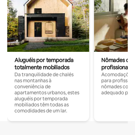
Aluguéis por temporada
Nômades digit
totalmente mobiliados
profissionais 
Da tranquilidade de chalés
Acomodações c
nas montanhas à
para profission
conveniência de
nômades com W
apartamentos urbanos, estes
adequado para 
aluguéis por temporada
mobiliados têm todas as
comodidades de um lar.