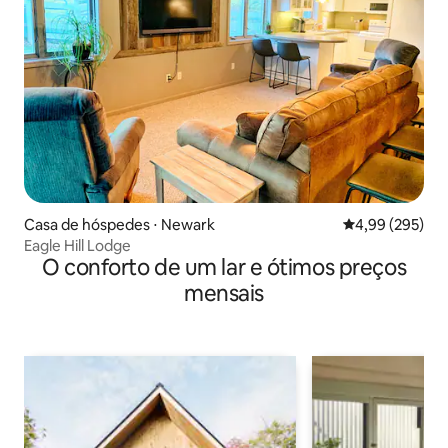
Casa de hóspedes ⋅ Newark
4,99 de uma ava
4,99 (295)
Eagle Hill Lodge
O conforto de um lar e ótimos preços
mensais