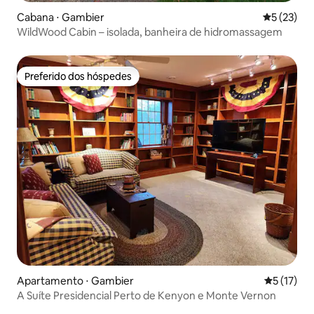
Cabana ⋅ Gambier
5 de uma a
5 (23)
WildWood Cabin – isolada, banheira de hidromassagem
Preferido dos hóspedes
Preferido dos hóspedes
Apartamento ⋅ Gambier
5 de uma a
5 (17)
A Suíte Presidencial Perto de Kenyon e Monte Vernon