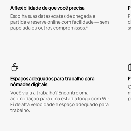
A flexibilidade de que você precisa
P
Escolha suas datas exatas de chegada e
P
partida e reserve online com facilidade — sem
d
papelada ou outros compromissos.*
s
Espaços adequados para trabalho para
P
nômades digitais
O
Você viaja a trabalho? Encontre uma
m
acomodação para uma estadia longa com Wi-
p
Fi de alta velocidade e espaço adequado para
trabalho.