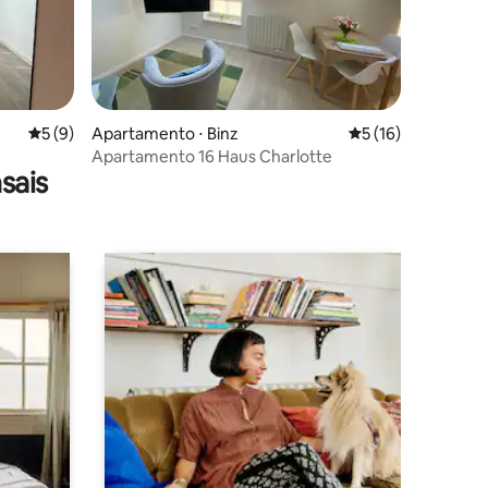
ções
5 de uma avaliação média de 5, 9 avaliações
5 (9)
Apartamento ⋅ Binz
5 de uma avaliação
5 (16)
Apartamento 16 Haus Charlotte
sais