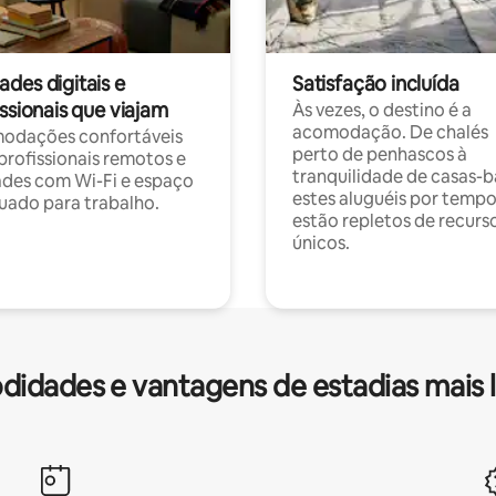
des digitais e
Satisfação incluída
ssionais que viajam
Às vezes, o destino é a
acomodação. De chalés
odações confortáveis
perto de penhascos à
profissionais remotos e
tranquilidade de casas-b
des com Wi-Fi e espaço
estes aluguéis por temp
ado para trabalho.
estão repletos de recurs
únicos.
idades e vantagens de estadias mais 