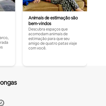
Animais de estimação são
bem-vindos
Descubra espaços que
acomodam animais de
arco,
estimação para que seu
orada
amigo de quatro patas viaje
os
com você.
longas