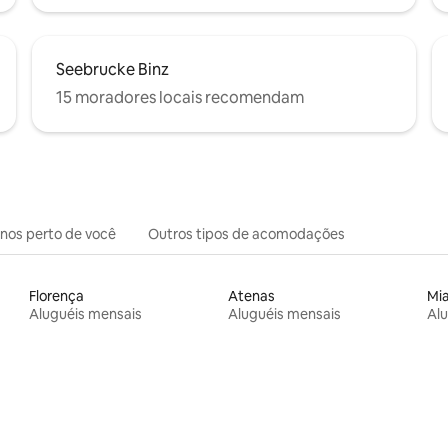
Seebrucke Binz
15 moradores locais recomendam
inos perto de você
Outros tipos de acomodações
Florença
Atenas
Mi
Aluguéis mensais
Aluguéis mensais
Alu