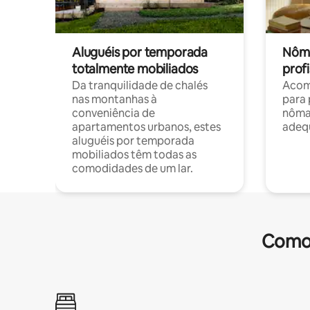
Aluguéis por temporada
Nôma
totalmente mobiliados
profi
Da tranquilidade de chalés
Acom
nas montanhas à
para 
conveniência de
nôma
apartamentos urbanos, estes
adequ
aluguéis por temporada
mobiliados têm todas as
comodidades de um lar.
Comod