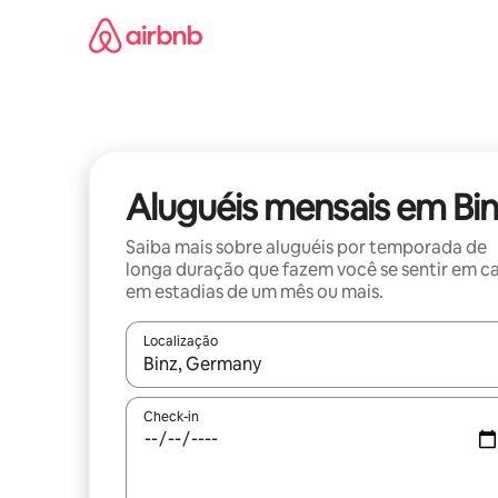
Pular
para
o
conteúdo
Aluguéis mensais em Bi
Saiba mais sobre aluguéis por temporada de
longa duração que fazem você se sentir em c
em estadias de um mês ou mais.
Localização
Quando os resultados estiverem disponíveis, expl
Check-in