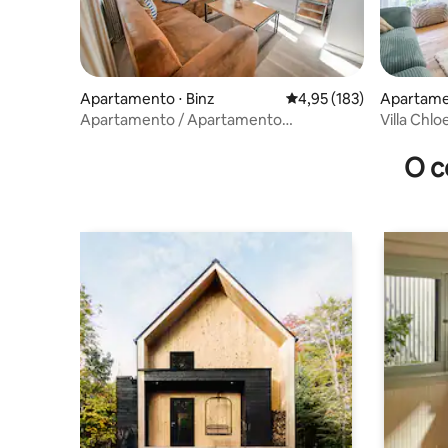
Apartamento ⋅ Binz
4,95 de uma avaliação m
4,95 (183)
Apartamen
Apartamento / Apartamento
Villa Chl
Strandperle
O c