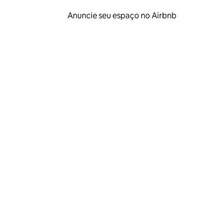
Anuncie seu espaço no Airbnb
 deslizando o dedo na tela.