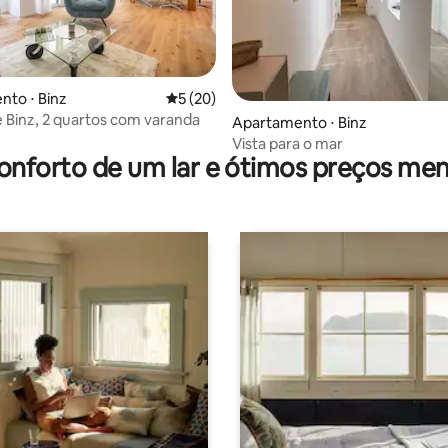
édia de 5, 183 avaliações
to ⋅ Binz
5 de uma avaliação média de 5, 20 avalia
5 (20)
oe Binz, 2 quartos com varanda
Apartamento ⋅ Binz
Vista para o mar
onforto de um lar e ótimos preços men