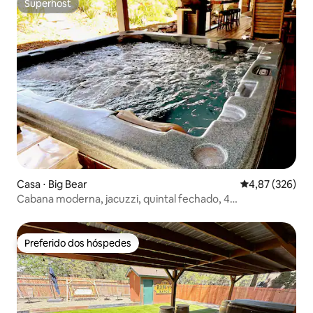
Superhost
Superhost
Casa ⋅ Big Bear
4,87 de uma av
4,87 (326)
Cabana moderna, jacuzzi, quintal fechado, 4
crianças/cachorros, relaxamento
Preferido dos hóspedes
Preferido dos hóspedes