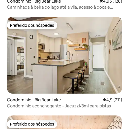
Condomínio ⋅ Big Bear Lake
4,95 de uma av
4,95 (128)
Caminhada à beira do lago até a vila, acesso à doca e
animais
Preferido dos hóspedes
Preferido dos hóspedes
Condomínio ⋅ Big Bear Lake
4,9 de uma av
4,9 (211)
Condomínio aconchegante - Jacuzzi/3mi para pistas
Preferido dos hóspedes
Preferido dos hóspedes