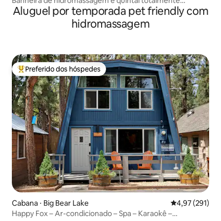
Banheira de hidromassagem e quintal totalmente
Aluguel por temporada pet friendly com
cercado
hidromassagem
Preferido dos hóspedes
Entre os melhores preferidos dos hóspedes
Cabana ⋅ Big Bear Lake
4,97 de uma av
4,97 (291)
Happy Fox – Ar-condicionado – Spa – Karaokê –