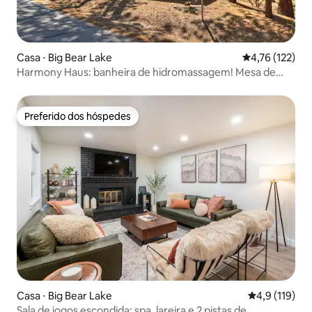
Casa ⋅ Big Bear Lake
4,76 de uma av
4,76 (122)
Harmony Haus: banheira de hidromassagem! Mesa de
bilhar! Churrasqueira!
Preferido dos hóspedes
Preferido dos hóspedes
Casa ⋅ Big Bear Lake
4,9 de uma av
4,9 (119)
Sala de jogos escondida: spa, lareira e 2 pistas de