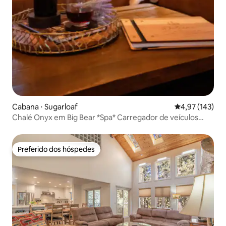
Cabana ⋅ Sugarloaf
4,97 de uma av
4,97 (143)
Chalé Onyx em Big Bear *Spa* Carregador de veículos
elétricos*Trilhas para caminhada
Preferido dos hóspedes
Preferido dos hóspedes