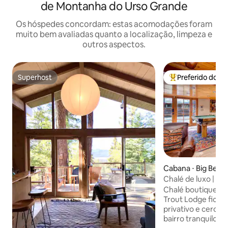
de Montanha do Urso Grande
Os hóspedes concordam: estas acomodações foram
muito bem avaliadas quanto a localização, limpeza e
outros aspectos.
Superhost
Preferido dos 
Superhost
Entre os melhore
Cabana ⋅ Big Bear
Chalé de luxo | Spa
jogos | Veículo elé
Chalé boutiqu
Trout Lodge fica 
privativo e cerca
bairro tranquilo pe