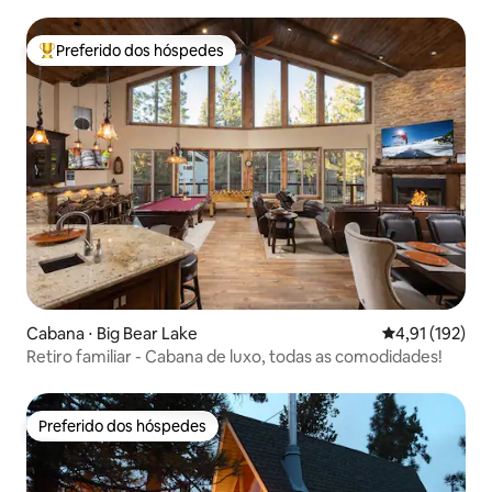
Preferido dos hóspedes
Entre os melhores preferidos dos hóspedes
Cabana ⋅ Big Bear Lake
4,91 de uma av
4,91 (192)
Retiro familiar - Cabana de luxo, todas as comodidades!
Preferido dos hóspedes
Preferido dos hóspedes