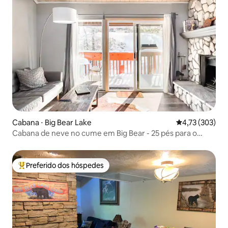
Cabana ⋅ Big Bear Lake
4,73 de uma av
4,73 (303)
Cabana de neve no cume em Big Bear - 25 pés para o
resort!
Preferido dos hóspedes
Entre os melhores preferidos dos hóspedes