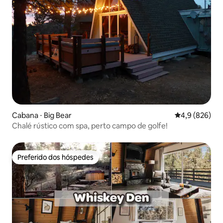
Cabana ⋅ Big Bear
4,9 de uma av
4,9 (826)
Chalé rústico com spa, perto campo de golfe!
Preferido dos hóspedes
Preferido dos hóspedes