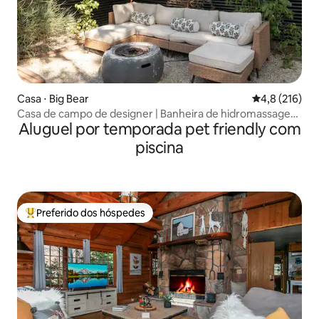
Casa ⋅ Big Bear
4,8 de uma av
4,8 (216)
Casa de campo de designer | Banheira de hidromassagem
Aluguel por temporada pet friendly com
| Fogueira | Churrasqueira
piscina
Preferido dos hóspedes
Entre os melhores preferidos dos hóspedes