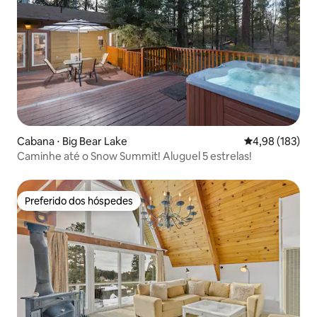
Cabana ⋅ Big Bear Lake
4,98 de uma av
4,98 (183)
Caminhe até o Snow Summit! Aluguel 5 estrelas!
Preferido dos hóspedes
Preferido dos hóspedes