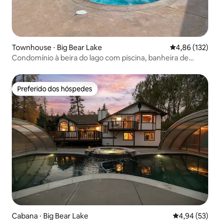
Townhouse ⋅ Big Bear Lake
4,86 de uma av
4,86 (132)
Condomínio à beira do lago com piscina, banheira de
hidromassagem e vista para o lago!
Preferido dos hóspedes
Preferido dos hóspedes
Cabana ⋅ Big Bear Lake
4,94 de uma a
4,94 (53)