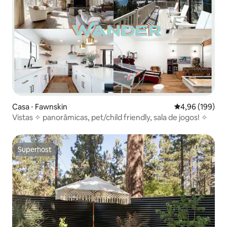
Casa ⋅ Fawnskin
4,96 de uma av
4,96 (199)
Vistas ✧ panorâmicas, pet/child friendly, sala de jogos! ✧
Superhost
Superhost