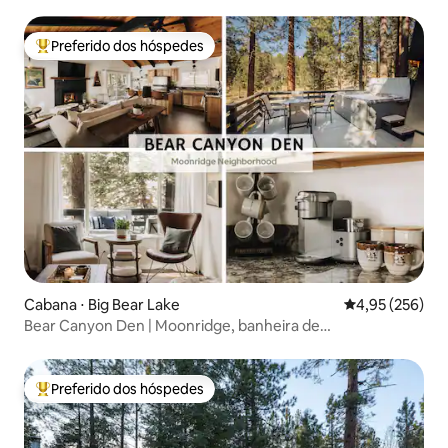
Preferido dos hóspedes
Entre os melhores preferidos dos hóspedes
Cabana ⋅ Big Bear Lake
4,95 de uma av
4,95 (256)
Bear Canyon Den | Moonridge, banheira de
hidromassagem + vistas!
Preferido dos hóspedes
Entre os melhores preferidos dos hóspedes