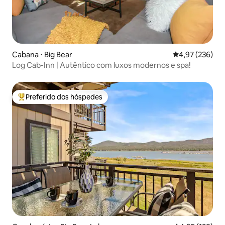
Cabana ⋅ Big Bear
4,97 de uma av
4,97 (236)
Log Cab-Inn | Autêntico com luxos modernos e spa!
Preferido dos hóspedes
Entre os melhores preferidos dos hóspedes