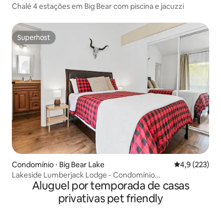
Chalé 4 estações em Big Bear com piscina e jacuzzi
Superhost
Superhost
Condomínio ⋅ Big Bear Lake
4,9 de uma av
4,9 (223)
Lakeside Lumberjack Lodge - Condomínio
Aluguel por temporada de casas
*Piscina/Jacuzzi*
privativas pet friendly