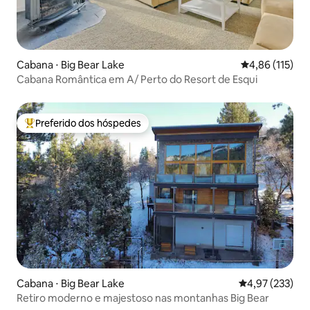
Cabana ⋅ Big Bear Lake
4,86 de uma av
4,86 (115)
Cabana Romântica em A/ Perto do Resort de Esqui
Preferido dos hóspedes
Entre os melhores preferidos dos hóspedes
Cabana ⋅ Big Bear Lake
4,97 de uma av
4,97 (233)
Retiro moderno e majestoso nas montanhas Big Bear