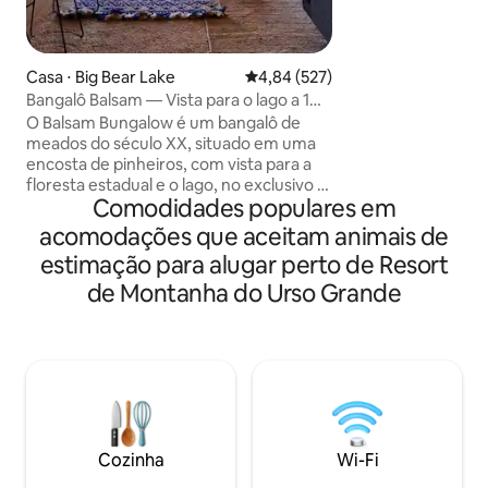
do Village, de loja
de golfe e muito m
de luxo oferece m
decoração persona
Casa ⋅ Big Bear Lake
4,84 de uma avaliação média de 
4,84 (527)
comodidades mod
Bangalô Balsam — Vista para o lago a 1
TVs, Internet de a
minuto de esqui — Banheira de
O Balsam Bungalow é um bangalô de
cozinha de chef. O
hidromassagem
meados do século XX, situado em uma
oferece air hockey
encosta de pinheiros, com vista para a
jogos de fliperama
floresta estadual e o lago, no exclusivo e
filme na banheira
Comodidades populares em
encantador bairro de Moonridge.
jogando ferradur
Caminhe/dirija até as pistas de Big Bear,
churrasco na chur
acomodações que aceitam animais de
localizadas a 0,5 km de distância. Snow
s'mores na fogueir
estimação para alugar perto de Resort
Summit 9 min de carro. Trilhas de
todos!
caminhada pela floresta estadual a 2
de Montanha do Urso Grande
quarteirões. Aconchegue-se junto à
lareira de alvenaria e aprecie a vista
pitoresca com janelas do teto ao chão.
Aproveite o quintal arborizado com deck
ao redor, fogueira, churrasqueira, área
para refeições e banheira de
hidromassagem panorâmica, que é
limpa após cada hóspede.
Cozinha
Wi-Fi