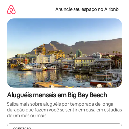
Pular
para
Anuncie seu espaço no Airbnb
o
conteúdo
Aluguéis mensais em Big Bay Beach
Saiba mais sobre aluguéis por temporada de longa
duração que fazem você se sentir em casa em estadias
de um mês ou mais.
Localização