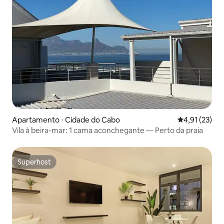
Apartamento ⋅ Cidade do Cabo
4,91 de uma a
4,91 (23)
Vila à beira-mar: 1 cama aconchegante — Perto da praia
Superhost
Superhost