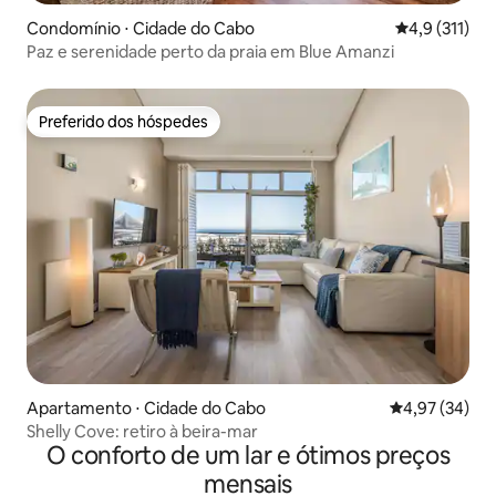
Condomínio ⋅ Cidade do Cabo
4,9 de uma av
4,9 (311)
Paz e serenidade perto da praia em Blue Amanzi
Preferido dos hóspedes
Preferido dos hóspedes
Apartamento ⋅ Cidade do Cabo
4,97 de uma a
4,97 (34)
Shelly Cove: retiro à beira-mar
O conforto de um lar e ótimos preços
mensais