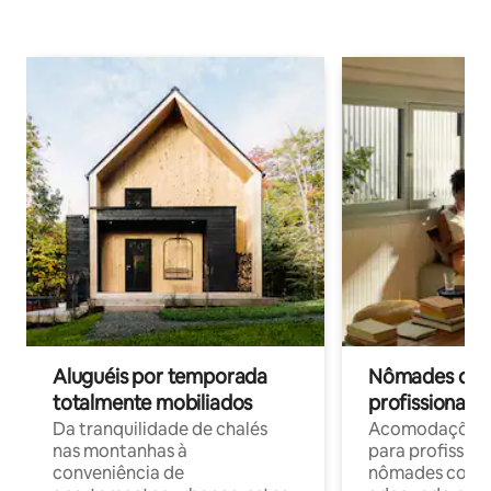
Aluguéis por temporada
Nômades digit
totalmente mobiliados
profissionais 
Da tranquilidade de chalés
Acomodações c
nas montanhas à
para profission
conveniência de
nômades com W