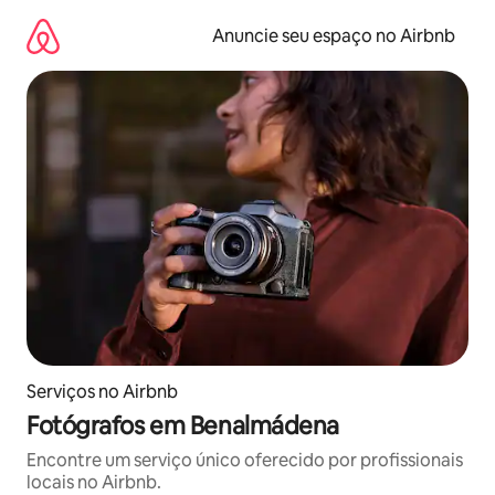
Pular
para
Anuncie seu espaço no Airbnb
o
conteúdo
Serviços no Airbnb
Fotógrafos em Benalmádena
Encontre um serviço único oferecido por profissionais
locais no Airbnb.